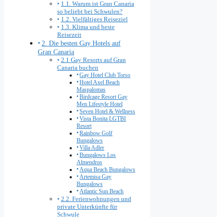
1.1. Warum ist Gran Canaria
so beliebt bei Schwulen?
1.2. Vielfältiges Reiseziel
1.3. Klima und beste
Reisezeit
2. Die besten Gay Hotels auf
Gran Canaria
2.1 Gay Resorts auf Gran
Canaria buchen
Gay Hotel Club Torso
Hotel Axel Beach
Maspalomas
Birdcage Resort Gay
Men Lifestyle Hotel
Seven Hotel & Wellness
Vista Bonita LGTBI
Resort
Rainbow Golf
Bungalows
Villa Adler
Bungalows Los
Almendros
Aqua Beach Bungalows
Artemisa Gay
Bungalows
Atlantic Sun Beach
2.2. Ferienwohnungen und
private Unterkünfte für
Schwule