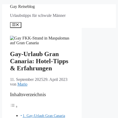
Zum
Gay Reiseblog
Inhalt
Urlaubstipps für schwule Männer
springen
Menü
Gay-Urlaub Gran
Canaria: Hotel-Tipps
& Erfahrungen
11. September 2025
29. April 2023
von
Mario
Inhaltsverzeichnis
1. Gay-Urlaub Gran Canaria