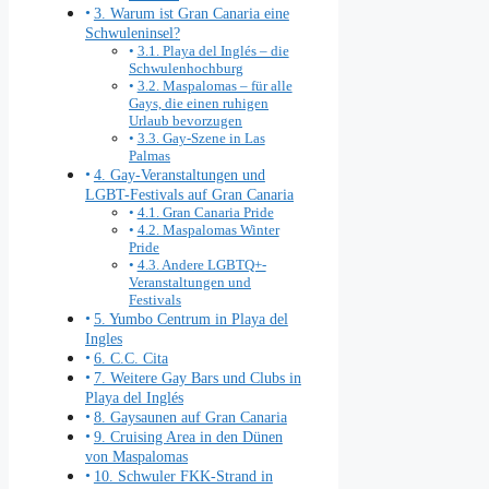
3. Warum ist Gran Canaria eine
Schwuleninsel?
3.1. Playa del Inglés – die
Schwulenhochburg
3.2. Maspalomas – für alle
Gays, die einen ruhigen
Urlaub bevorzugen
3.3. Gay-Szene in Las
Palmas
4. Gay-Veranstaltungen und
LGBT-Festivals auf Gran Canaria
4.1. Gran Canaria Pride
4.2. Maspalomas Winter
Pride
4.3. Andere LGBTQ+-
Veranstaltungen und
Festivals
5. Yumbo Centrum in Playa del
Ingles
6. C.C. Cita
7. Weitere Gay Bars und Clubs in
Playa del Inglés
8. Gaysaunen auf Gran Canaria
9. Cruising Area in den Dünen
von Maspalomas
10. Schwuler FKK-Strand in