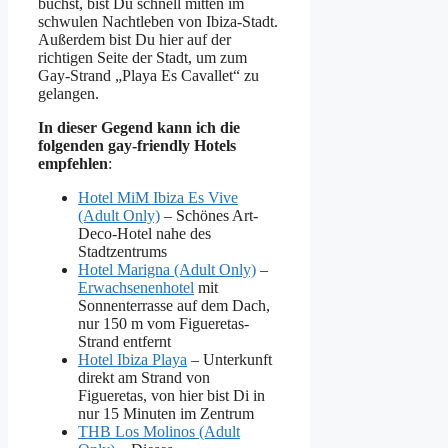
buchst, bist Du schnell mitten im
schwulen Nachtleben von Ibiza-Stadt.
Außerdem bist Du hier auf der
richtigen Seite der Stadt, um zum
Gay-Strand „Playa Es Cavallet“ zu
gelangen.
In dieser Gegend kann ich die
folgenden gay-friendly Hotels
empfehlen
:
Hotel MiM Ibiza Es Vive
(Adult Only)
– Schönes Art-
Deco-Hotel nahe des
Stadtzentrums
Hotel Marigna (Adult Only)
–
Erwachsenenhotel
mit
Sonnenterrasse auf dem Dach,
nur 150 m vom Figueretas-
Strand entfernt
Hotel Ibiza Playa
– Unterkunft
direkt am Strand von
Figueretas, von hier bist Di in
nur 15 Minuten im Zentrum
THB Los Molinos (Adult