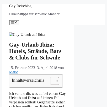
Zum
Gay Reiseblog
Inhalt
Urlaubstipps für schwule Männer
springen
Menü
Gay-Urlaub Ibiza:
Hotels, Strände, Bars
& Clubs für Schwule
15. Februar 2023
13. April 2018
von
Mario
Inhaltsverzeichnis
Ich verrate dir, was du bei einem
Gay-
Urlaub auf Ibiza
auf keinen Fall
verpassen solltest! Gegensätze ziehen
sich bekanntlich an. Beim Reiseland