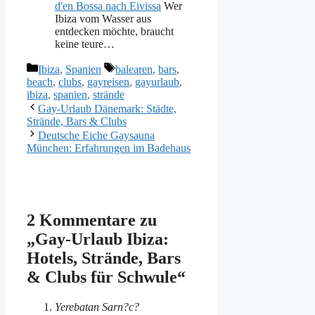
d'en Bossa nach Eivissa
Wer
Ibiza vom Wasser aus
entdecken möchte, braucht
keine teure…
Kategorien
Schlagwörter
Ibiza
,
Spanien
balearen
,
bars
,
beach
,
clubs
,
gayreisen
,
gayurlaub
,
ibiza
,
spanien
,
strände
Gay-Urlaub Dänemark: Städte,
Strände, Bars & Clubs
Deutsche Eiche Gaysauna
München: Erfahrungen im Badehaus
2 Kommentare zu
„Gay-Urlaub Ibiza:
Hotels, Strände, Bars
& Clubs für Schwule“
Yerebatan Sarn?c?