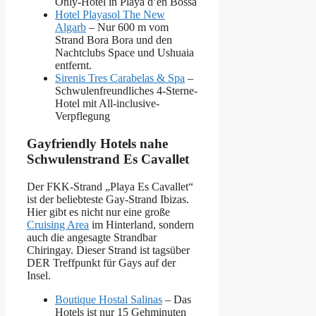
Only-Hotel in Playa d’en Bossa
Hotel Playasol The New
Algarb
– Nur 600 m vom
Strand Bora Bora und den
Nachtclubs Space und Ushuaia
entfernt.
Sirenis Tres Carabelas & Spa
–
Schwulenfreundliches 4-Sterne-
Hotel mit All-inclusive-
Verpflegung
Gayfriendly Hotels nahe
Schwulenstrand Es Cavallet
Der FKK-Strand „Playa Es Cavallet“
ist der beliebteste Gay-Strand Ibizas.
Hier gibt es nicht nur eine große
Cruising Area
im Hinterland, sondern
auch die angesagte Strandbar
Chiringay. Dieser Strand ist tagsüber
DER Treffpunkt für Gays auf der
Insel.
Boutique Hostal Salinas
– Das
Hotels ist nur 15 Gehminuten