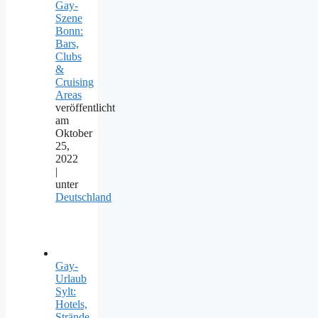
Gay-
Szene
Bonn:
Bars,
Clubs
&
Cruising
Areas
veröffentlicht
am
Oktober
25,
2022
|
unter
Deutschland
Gay-
Urlaub
Sylt:
Hotels,
Strände,