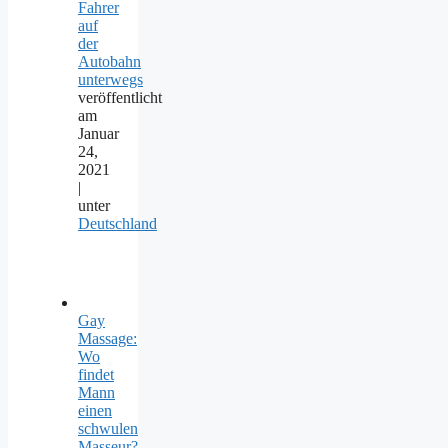
Fahrer
auf
der
Autobahn
unterwegs
veröffentlicht
am
Januar
24,
2021
|
unter
Deutschland
Gay
Massage:
Wo
findet
Mann
einen
schwulen
Masseur?