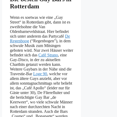
Rotterdam
Wenn es soetwas wie eine „Gay
Street“ in Rotterdam gibt, dann ist es
zweifelsohne die Van
Oldenbarneveldstraat. Hier befindet
sich unter anderem das Partycafé
De
Regenboog
(“Regenbogen”), in dem
schwule Musik zum Mitsingen
geboten wird. Nur zwei Häuser weiter
befindet sich das
Café Strano
, eine
Gay-Disco, in der zu aktuellen
Charthits getanzt werden kann.
Weitere Gaybars in der Nähe sind die
Travestie-Bar
Loge 90
, welche vor
allem ältere Gays anzieht, aber vor
allem sonntagnachmittags sehr beliebt
ist, das „Café Apollo“ (leider nur für
Gäste unter 30), De Flierefluiter und
die berüchtigte Gay Bar „de
Keerweer“, wo viele schwule Männer
nach einer durchzechten Nacht in
Rotterdam stranden. Auch die Bars
„Cosmo“ und „Bonaparte“ werden