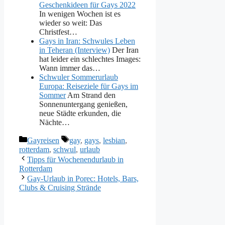
Geschenkideen für Gays 2022
In wenigen Wochen ist es
wieder so weit: Das
Christfest…
Gays in Iran: Schwules Leben
in Teheran (Interview)
Der Iran
hat leider ein schlechtes Images:
Wann immer das…
Schwuler Sommerurlaub
Europa: Reiseziele für Gays im
Sommer
Am Strand den
Sonnenuntergang genießen,
neue Städte erkunden, die
Nächte…
Kategorien
Schlagwörter
Gayreisen
gay
,
gays
,
lesbian
,
rotterdam
,
schwul
,
urlaub
Tipps für Wochenendurlaub in
Rotterdam
Gay-Urlaub in Porec: Hotels, Bars,
Clubs & Cruising Strände