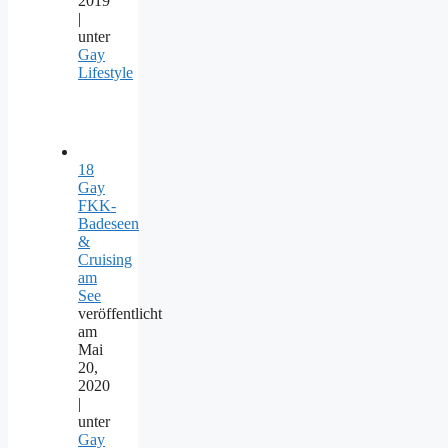
2019
|
unter
Gay
Lifestyle
18
Gay
FKK-
Badeseen
&
Cruising
am
See
veröffentlicht
am
Mai
20,
2020
|
unter
Gay