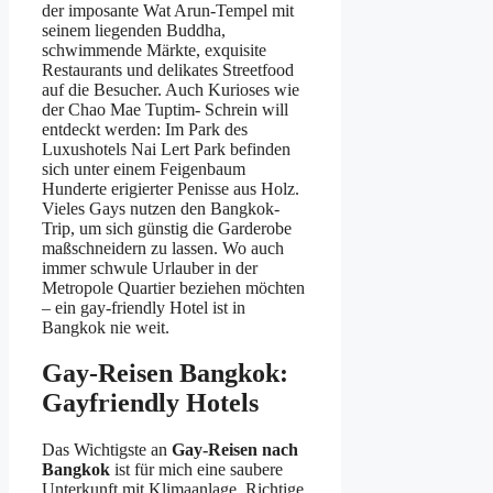
der imposante Wat Arun-Tempel mit
seinem liegenden Buddha,
schwimmende Märkte, exquisite
Restaurants und delikates Streetfood
auf die Besucher. Auch Kurioses wie
der Chao Mae Tuptim- Schrein will
entdeckt werden: Im Park des
Luxushotels Nai Lert Park befinden
sich unter einem Feigenbaum
Hunderte erigierter Penisse aus Holz.
Vieles Gays nutzen den Bangkok-
Trip, um sich günstig die Garderobe
maßschneidern zu lassen. Wo auch
immer schwule Urlauber in der
Metropole Quartier beziehen möchten
– ein gay-friendly Hotel ist in
Bangkok nie weit.
Gay-Reisen Bangkok:
Gayfriendly Hotels
Das Wichtigste an
Gay-Reisen nach
Bangkok
ist für mich eine saubere
Unterkunft mit Klimaanlage. Richtige