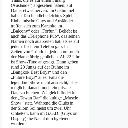
Thais, die es auf einen Farang
(Ausländer) abgesehen haben, auf
Dauer etwas nerven. Im Getümmel
haben Taschendiebe leichtes Spiel.
Einheimische Gays und Ausländer
treffen sich zum Karaoke im
„Balcony“ oder „Forfun“. Beliebt ist
auch das „Telephone Pub“, das seinen
Namen noch aus Zeiten hat, als es auf
jedem Tisch ein Telefon gab. In
Zeiten von Grindr ist jedoch nur noch
der Name übrig geblieben. Ab 22 Uhr
ist Show-Time angesagt. Dann geben
rund 20 Jungs auf der Bühne im
„Bangkok Best Boys“ und den
„Future Boys“ alles. Falls die
legendäre Show nicht ausreicht, ist es
möglich, danach noch ein privates
Date zu buchen. Zeitgleich findet in
der „Tawan Bar“ die kultige „Muscle
Show“ statt. Während die Clubs in
der Silom Soi meist um zwei Uhr
schließen, kann im G.O.D. (Guys on
Display) die Nacht durchgefeiert
werden.