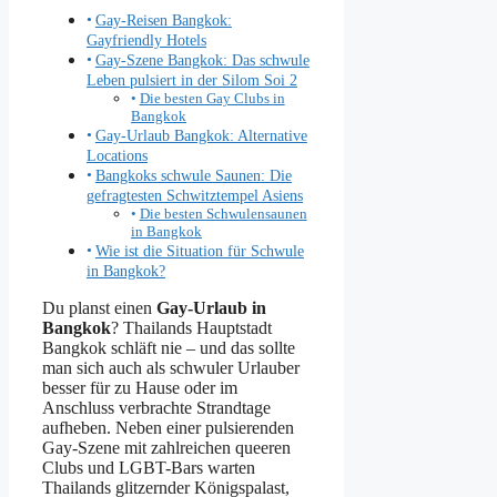
Gay-Reisen Bangkok:
Gayfriendly Hotels
Gay-Szene Bangkok: Das schwule
Leben pulsiert in der Silom Soi 2
Die besten Gay Clubs in
Bangkok
Gay-Urlaub Bangkok: Alternative
Locations
Bangkoks schwule Saunen: Die
gefragtesten Schwitztempel Asiens
Die besten Schwulensaunen
in Bangkok
Wie ist die Situation für Schwule
in Bangkok?
Du planst einen
Gay-Urlaub in
Bangkok
? Thailands Hauptstadt
Bangkok schläft nie – und das sollte
man sich auch als schwuler Urlauber
besser für zu Hause oder im
Anschluss verbrachte Strandtage
aufheben. Neben einer pulsierenden
Gay-Szene mit zahlreichen queeren
Clubs und LGBT-Bars warten
Thailands glitzernder Königspalast,