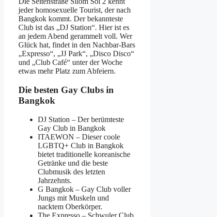
Die Seitenstraße Silom Soi 2 kennt
jeder homosexuelle Tourist, der nach
Bangkok kommt. Der bekannteste
Club ist das „DJ Station“. Hier ist es
an jedem Abend gerammelt voll. Wer
Glück hat, findet in den Nachbar-Bars
„Expresso“, „JJ Park“, „Disco Disco“
und „Club Café“ unter der Woche
etwas mehr Platz zum Abfeiern.
Die besten Gay Clubs in
Bangkok
DJ Station – Der berümteste
Gay Club in Bangkok
ITAEWON – Dieser coole
LGBTQ+ Club in Bangkok
bietet traditionelle koreanische
Getränke und die beste
Clubmusik des letzten
Jahrzehnts.
G Bangkok – Gay Club voller
Jungs mit Muskeln und
nacktem Oberkörper.
The Expresso – Schwuler Club