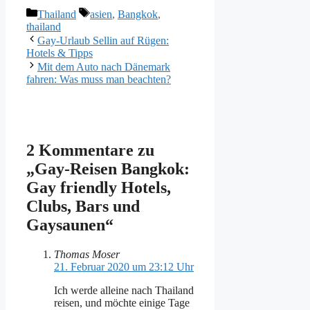
Kategorien
Schlagwörter
Thailand
asien
,
Bangkok
,
thailand
Gay-Urlaub Sellin auf Rügen:
Hotels & Tipps
Mit dem Auto nach Dänemark
fahren: Was muss man beachten?
2 Kommentare zu
„Gay-Reisen Bangkok:
Gay friendly Hotels,
Clubs, Bars und
Gaysaunen“
Thomas Moser
21. Februar 2020 um 23:12 Uhr
Ich werde alleine nach Thailand
reisen, und möchte einige Tage