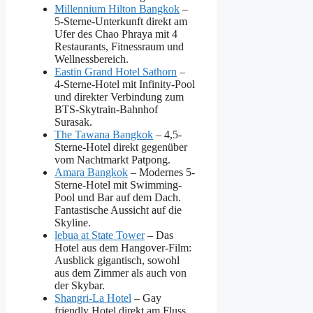
Millennium Hilton Bangkok
–
5-Sterne-Unterkunft direkt am
Ufer des Chao Phraya mit 4
Restaurants, Fitnessraum und
Wellnessbereich.
Eastin Grand Hotel Sathorn
–
4-Sterne-Hotel mit Infinity-Pool
und direkter Verbindung zum
BTS-Skytrain-Bahnhof
Surasak.
The Tawana Bangkok
– 4,5-
Sterne-Hotel direkt gegenüber
vom Nachtmarkt Patpong.
Amara Bangkok
– Modernes 5-
Sterne-Hotel mit Swimming-
Pool und Bar auf dem Dach.
Fantastische Aussicht auf die
Skyline.
lebua at State Tower
– Das
Hotel aus dem Hangover-Film:
Ausblick gigantisch, sowohl
aus dem Zimmer als auch von
der Skybar.
Shangri-La Hotel
– Gay
friendly Hotel direkt am Fluss