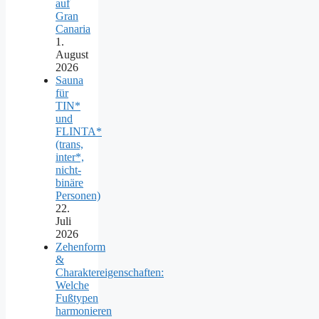
auf
Gran
Canaria
1.
August
2026
Sauna
für
TIN*
und
FLINTA*
(trans,
inter*,
nicht-
binäre
Personen)
22.
Juli
2026
Zehenform
&
Charaktereigenschaften:
Welche
Fußtypen
harmonieren