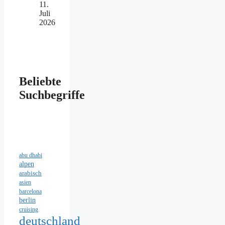
11.
Juli
2026
Beliebte
Suchbegriffe
abu dhabi
alpen
arabisch
asien
barcelona
berlin
cruising
deutschland