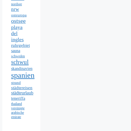
nordsee
nrw
osteuropa
ostsee
playa
del
ingles
ruhrgebiet
sauna
schweden
schwul
skandinavien
spanien
strand
städtereisen
städteurlaub
teneriffa
thailand
vereinigte
arabische
emirate