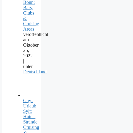
Bonn:
Bars,
Clubs
&
Cruising
Areas
veröffentlicht
am
Oktober
25,
2022
|
unter
Deutschland
Gay-
Urlaub
Sylt:
Hotels,
Strände,
Cruising
&