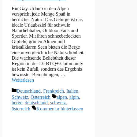
Ein Gay-Urlaub in den Alpen
verspricht jede Menge Spaß in
herrlicher Natur! Das Gebirge ist das
ideale Urlaubsziel für schwule
Naturliebhaber, Outdoor-Fans und
Sportler. Mit ihren schneebedeckten
Gipfeln, grünen Almen und
kristallklaren Seen bieten die Berge
eine unvergleichliche Naturschönheit.
Die wachsende Beliebtheit dieser
Region in der LGBTQ+-Community
ist kein Zufall, sondern das Ergebnis
bewusster Bemühungen, …
Weiterlesen
Kategorien
Deutschland
,
Frankreich
,
Italien
,
Schlagwörter
Schweiz
,
Österreich
alpen
,
alpin
,
berge
,
deutschland
,
schweiz
,
österreich
Kommentar hinterlassen