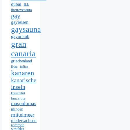
dubai
fkk
fuerteventura
gay
gayreisen
gaysauna
gayurlaub
gran
canaria
griechenland
ibiza
italien
kanaren
kanarische
inseln
kreuzfahrt
lanzarote
maspalomas
minden
mittelmeer
niedersachsen
nordrhein
westfalen