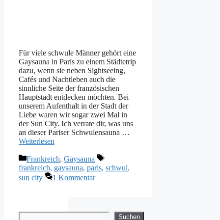
Für viele schwule Männer gehört eine
Gaysauna in Paris zu einem Städtetrip
dazu, wenn sie neben Sightseeing,
Cafés und Nachtleben auch die
sinnliche Seite der französischen
Hauptstadt entdecken möchten. Bei
unserem Aufenthalt in der Stadt der
Liebe waren wir sogar zwei Mal in
der Sun City. Ich verrate dir, was uns
an dieser Pariser Schwulensauna …
Weiterlesen
Kategorien
Schlagwörter
Frankreich
,
Gaysauna
frankreich
,
gaysauna
,
paris
,
schwul
,
sun city
1 Kommentar
Suchen
Suchen