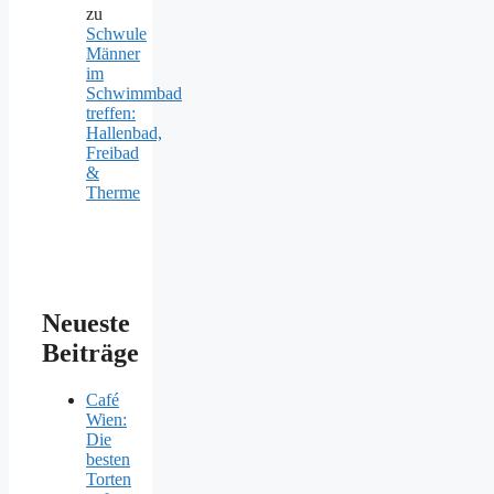
zu
Schwule
Männer
im
Schwimmbad
treffen:
Hallenbad,
Freibad
&
Therme
Neueste
Beiträge
Café
Wien:
Die
besten
Torten