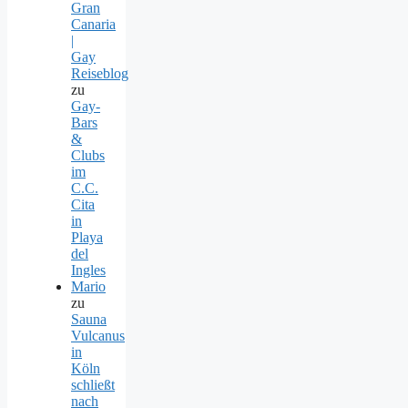
Gran
Canaria
|
Gay
Reiseblog
zu
Gay-
Bars
&
Clubs
im
C.C.
Cita
in
Playa
del
Ingles
Mario
zu
Sauna
Vulcanus
in
Köln
schließt
nach