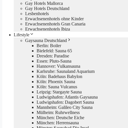
Gay Hotels Mallorca
Gay Hotels Deutschland
Lesbenhotels
Erwachsenenhotels ohne Kinder
Erwachsenenhotels Gran Canaria
Erwachsenenhotels Ibiza
Lifestyle
Gaysauna Deutschland
Berlin: Boiler
Bielefeld: Sauna 65
Dresden: Paradise
Essen: Pluto-Sauna
Hannover: Vulkansauna
Karlsruhe: Saunaland Aquarium
Köln: Badehaus Babylon
Köln: Phoenix Sauna
Köln: Sauna Vulcanus
Leipzig: Stargayte Sauna
Ludwigshafen: Atlantis Gaysauna
Ludwigshafen: Dagobert Sauna
Mannheim: Galileo City Sauna
Mülheim: Ruhrwellness
München: Deutsche Eiche
München: Herrensauna
Münster: Saunabad Die Insel