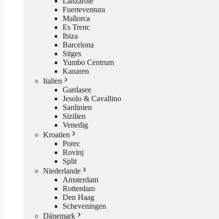
Lanzarote
Fuerteventura
Mallorca
Es Trenc
Ibiza
Barcelona
Sitges
Yumbo Centrum
Kanaren
Italien
Gardasee
Jesolo & Cavallino
Sardinien
Sizilien
Venedig
Kroatien
Porec
Rovinj
Split
Niederlande
Amsterdam
Rotterdam
Den Haag
Scheveningen
Dänemark