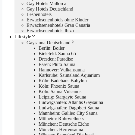
Gay Hotels Mallorca
Gay Hotels Deutschland
Lesbenhotels
Erwachsenenhotels ohne Kinder
Erwachsenenhotels Gran Canaria
Erwachsenenhotels Ibiza
Lifestyle
Gaysauna Deutschland
Berlin: Boiler
Bielefeld: Sauna 65
Dresden: Paradise
Essen: Pluto-Sauna
Hannover: Vulkansauna
Karlsruhe: Saunaland Aquarium
Köln: Badehaus Babylon
Köln: Phoenix Sauna
Köln: Sauna Vulcanus
Leipzig: Stargayte Sauna
Ludwigshafen: Atlantis Gaysauna
Ludwigshafen: Dagobert Sauna
Mannheim: Galileo City Sauna
Mülheim: Ruhrwellness
München: Deutsche Eiche
München: Herrensauna
Münster: Saunabad Die Insel