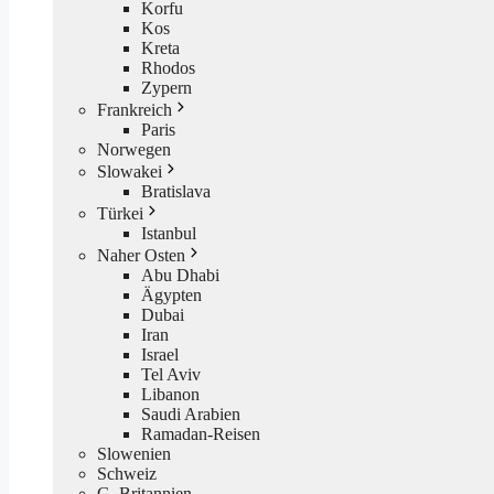
Korfu
Kos
Kreta
Rhodos
Zypern
Frankreich
Paris
Norwegen
Slowakei
Bratislava
Türkei
Istanbul
Naher Osten
Abu Dhabi
Ägypten
Dubai
Iran
Israel
Tel Aviv
Libanon
Saudi Arabien
Ramadan-Reisen
Slowenien
Schweiz
G. Britannien