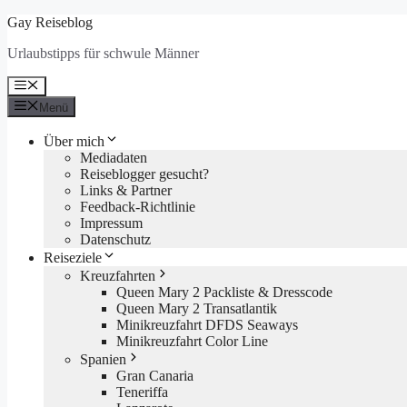
Zum
Gay Reiseblog
Inhalt
Urlaubstipps für schwule Männer
springen
Menü
Menü
Über mich
Mediadaten
Reiseblogger gesucht?
Links & Partner
Feedback-Richtlinie
Impressum
Datenschutz
Reiseziele
Kreuzfahrten
Queen Mary 2 Packliste & Dresscode
Queen Mary 2 Transatlantik
Minikreuzfahrt DFDS Seaways
Minikreuzfahrt Color Line
Spanien
Gran Canaria
Teneriffa