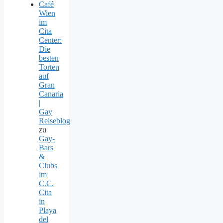
Café
Wien
im
Cita
Center:
Die
besten
Torten
auf
Gran
Canaria
|
Gay
Reiseblog
zu
Gay-
Bars
&
Clubs
im
C.C.
Cita
in
Playa
del