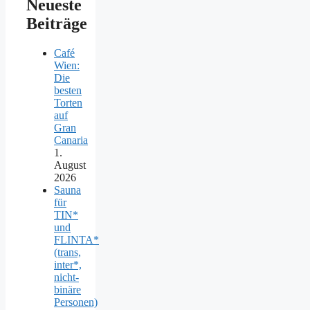
Neueste
Beiträge
Café
Wien:
Die
besten
Torten
auf
Gran
Canaria
1.
August
2026
Sauna
für
TIN*
und
FLINTA*
(trans,
inter*,
nicht-
binäre
Personen)