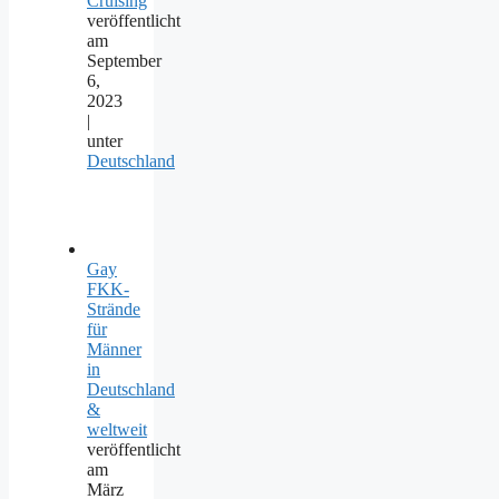
Cruising
veröffentlicht
am
September
6,
2023
|
unter
Deutschland
Gay
FKK-
Strände
für
Männer
in
Deutschland
&
weltweit
veröffentlicht
am
März