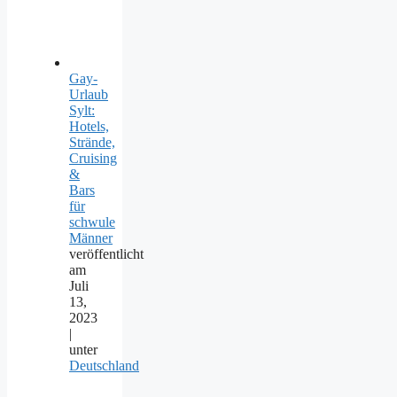
Gay-
Urlaub
Sylt:
Hotels,
Strände,
Cruising
&
Bars
für
schwule
Männer
veröffentlicht
am
Juli
13,
2023
|
unter
Deutschland