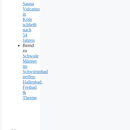
Sauna
Vulcanus
in
Köln
schließt
nach
54
Jahren
Bernd
zu
Schwule
Männer
im
Schwimmbad
treffen:
Hallenbad,
Freibad
&
Therme