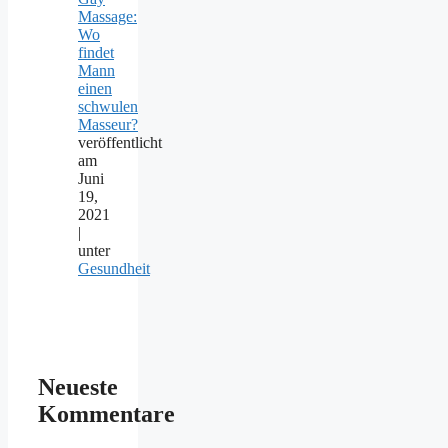
Massage:
Wo
findet
Mann
einen
schwulen
Masseur?
veröffentlicht
am
Juni
19,
2021
|
unter
Gesundheit
Neueste
Kommentare