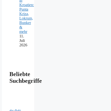
in
Kroatien:
Punta
Kriza,
Lokrum,
Bunker
&
mehr
11.
Juli
2026
Beliebte
Suchbegriffe
abu dhabi