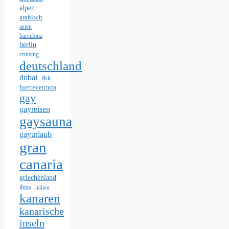
alpen
arabisch
asien
barcelona
berlin
cruising
deutschland
dubai
fkk
fuerteventura
gay
gayreisen
gaysauna
gayurlaub
gran
canaria
griechenland
ibiza
italien
kanaren
kanarische
inseln