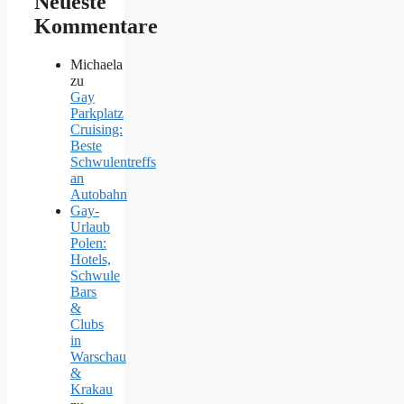
Neueste
Kommentare
Michaela
zu
Gay
Parkplatz
Cruising:
Beste
Schwulentreffs
an
Autobahn
Gay-
Urlaub
Polen:
Hotels,
Schwule
Bars
&
Clubs
in
Warschau
&
Krakau