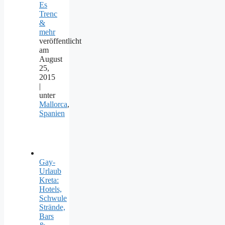
Es
Trenc
&
mehr
veröffentlicht
am
August
25,
2015
|
unter
Mallorca
,
Spanien
Gay-
Urlaub
Kreta:
Hotels,
Schwule
Strände,
Bars