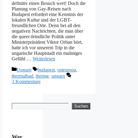
definitiv einen Besuch wert! Doch die
Planung von Gay-Reisen nach
Budapest erfordert eine Kenntnis der
lokalen Kultur und der LGBT-
freundlichen Orte. Denn bei all den
negativen Nachrichten, die man über
die queer-feindliche Politik unter
Ministerpräsident Viktor Orban hört,
hatte ich vor unserem Trip in die
ungarische Hauptstadt ein mulmiges
Gefühl …
Weiterlesen
Kategorien
Schlagwörter
Ungarn
budapest
,
osteuropa
,
thermalbad
,
therme
,
ungarn
3 Kommentare
Suchen
Suchen
Wer