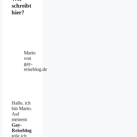
schreibt
hier?
Mario
von
gay-
reiseblog.de
Hallo, ich
bin Mario.
Auf
meinem
Gay-
Reiseblog
teile ich