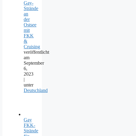
Gay-
Strände
an
der
Ostsee
mit
FKK
&
Cruising
veröffentlicht
am
September
6,
2023
|
unter
Deutschland
Gay
FKK-
Strände