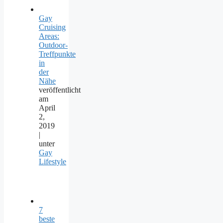
Gay
Cruising
Areas:
Outdoor-
Treffpunkte
in
der
Nähe
veröffentlicht
am
April
2,
2019
|
unter
Gay
Lifestyle
7
beste