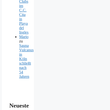
Clubs
im
C.C.
Cita
in
Playa
del
Ingles
Mario
zu
Sauna
Vulcanus
in
Köln
schließt
nach
54
Jahren
Neueste