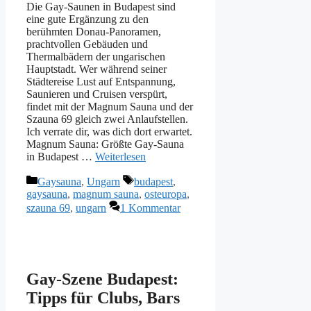
Die Gay-Saunen in Budapest sind
eine gute Ergänzung zu den
berühmten Donau-Panoramen,
prachtvollen Gebäuden und
Thermalbädern der ungarischen
Hauptstadt. Wer während seiner
Städtereise Lust auf Entspannung,
Saunieren und Cruisen verspürt,
findet mit der Magnum Sauna und der
Szauna 69 gleich zwei Anlaufstellen.
Ich verrate dir, was dich dort erwartet.
Magnum Sauna: Größte Gay-Sauna
in Budapest …
Weiterlesen
Kategorien
Schlagwörter
Gaysauna
,
Ungarn
budapest
,
gaysauna
,
magnum sauna
,
osteuropa
,
szauna 69
,
ungarn
1 Kommentar
Gay-Szene Budapest:
Tipps für Clubs, Bars