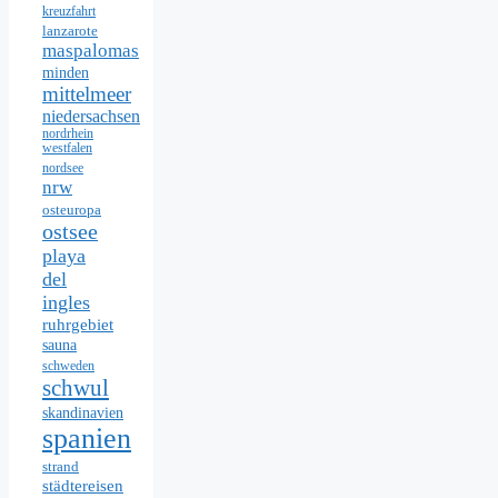
kreuzfahrt
lanzarote
maspalomas
minden
mittelmeer
niedersachsen
nordrhein
westfalen
nordsee
nrw
osteuropa
ostsee
playa
del
ingles
ruhrgebiet
sauna
schweden
schwul
skandinavien
spanien
strand
städtereisen