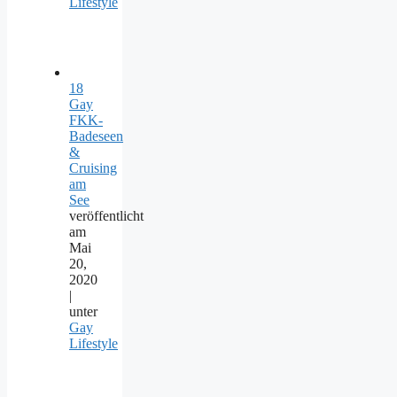
Lifestyle
18
Gay
FKK-
Badeseen
&
Cruising
am
See
veröffentlicht
am
Mai
20,
2020
|
unter
Gay
Lifestyle