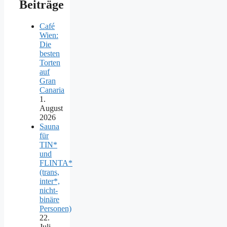
Beiträge
Café
Wien:
Die
besten
Torten
auf
Gran
Canaria
1.
August
2026
Sauna
für
TIN*
und
FLINTA*
(trans,
inter*,
nicht-
binäre
Personen)
22.
Juli