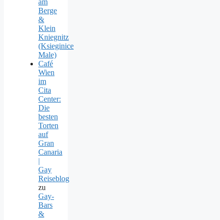
am
Berge
&
Klein
Kniegnitz
(Ksieginice
Male)
Café
Wien
im
Cita
Center:
Die
besten
Torten
auf
Gran
Canaria
|
Gay
Reiseblog
zu
Gay-
Bars
&