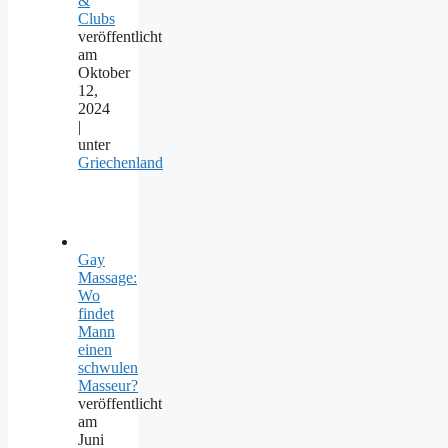
&
Clubs
veröffentlicht
am
Oktober
12,
2024
|
unter
Griechenland
Gay
Massage:
Wo
findet
Mann
einen
schwulen
Masseur?
veröffentlicht
am
Juni