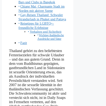
Bars und Clubs in Bangkok
Chiang Mai: Charmante Stadt im
Norden mit aktiver Szene
Gay-Reisen Thailand: Schwuler
Strandurlaub in Phuket und Pattaya
Reisetipps für LGBTQ+-
freundliche Erlebnisse
Verhalten und Sicherheit
Wichtige thailändische
Ausdrücke und Sätze
Fazit
Thailand gehört zu den beliebtesten
Fernreisezielen für schwule Urlauber
– und das aus gutem Grund. Denn in
dem vom Buddhismus geprägten,
gastfreundlichen Land in Südostasien
ist sexuelle Orientierung etwas, das
als Ausdruck der individuellen
Persönlichkeit verstanden wird. Seit
2007 ist die sexuelle Identität in der
thailändischen Verfassung geschützt.
Die Schwulencommunity ist aktiv und
versteckt sich nicht, ist in Daily Soaps
im Fernsehen vertreten, auf den