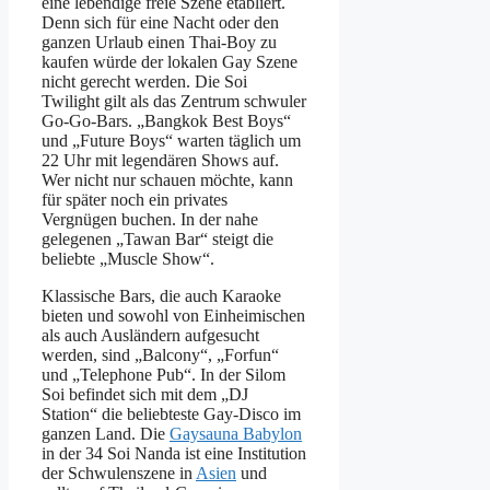
eine lebendige freie Szene etabliert.
Denn sich für eine Nacht oder den
ganzen Urlaub einen Thai-Boy zu
kaufen würde der lokalen Gay Szene
nicht gerecht werden. Die Soi
Twilight gilt als das Zentrum schwuler
Go-Go-Bars. „Bangkok Best Boys“
und „Future Boys“ warten täglich um
22 Uhr mit legendären Shows auf.
Wer nicht nur schauen möchte, kann
für später noch ein privates
Vergnügen buchen. In der nahe
gelegenen „Tawan Bar“ steigt die
beliebte „Muscle Show“.
Klassische Bars, die auch Karaoke
bieten und sowohl von Einheimischen
als auch Ausländern aufgesucht
werden, sind „Balcony“, „Forfun“
und „Telephone Pub“. In der Silom
Soi befindet sich mit dem „DJ
Station“ die beliebteste Gay-Disco im
ganzen Land. Die
Gaysauna Babylon
in der 34 Soi Nanda ist eine Institution
der Schwulenszene in
Asien
und