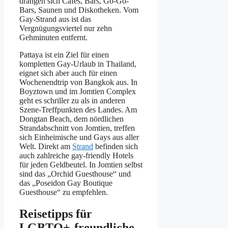
drängen sich Cafés, Bars, Go-Go-
Bars, Saunen und Diskotheken. Vom
Gay-Strand aus ist das
Vergnügungsviertel nur zehn
Gehminuten entfernt.
Pattaya ist ein Ziel für einen
kompletten Gay-Urlaub in Thailand,
eignet sich aber auch für einen
Wochenendtrip von Bangkok aus. In
Boyztown und im Jomtien Complex
geht es schriller zu als in anderen
Szene-Treffpunkten des Landes. Am
Dongtan Beach, dem nördlichen
Strandabschnitt von Jomtien, treffen
sich Einheimische und Gays aus aller
Welt. Direkt am
Strand
befinden sich
auch zahlreiche gay-friendly Hotels
für jeden Geldbeutel. In Jomtien selbst
sind das „Orchid Guesthouse“ und
das „Poseidon Gay Boutique
Guesthouse“ zu empfehlen.
Reisetipps für
LGBTQ+-freundliche