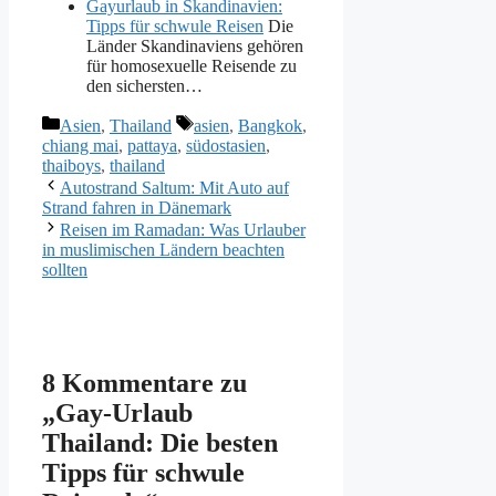
Gayurlaub in Skandinavien:
Tipps für schwule Reisen
Die
Länder Skandinaviens gehören
für homosexuelle Reisende zu
den sichersten…
Kategorien
Schlagwörter
Asien
,
Thailand
asien
,
Bangkok
,
chiang mai
,
pattaya
,
südostasien
,
thaiboys
,
thailand
Autostrand Saltum: Mit Auto auf
Strand fahren in Dänemark
Reisen im Ramadan: Was Urlauber
in muslimischen Ländern beachten
sollten
8 Kommentare zu
„Gay-Urlaub
Thailand: Die besten
Tipps für schwule