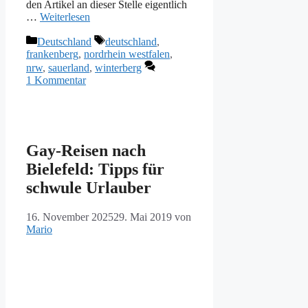
den Artikel an dieser Stelle eigentlich
…
Weiterlesen
Kategorien
Schlagwörter
Deutschland
deutschland
,
frankenberg
,
nordrhein westfalen
,
nrw
,
sauerland
,
winterberg
1 Kommentar
Gay-Reisen nach
Bielefeld: Tipps für
schwule Urlauber
16. November 2025
29. Mai 2019
von
Mario