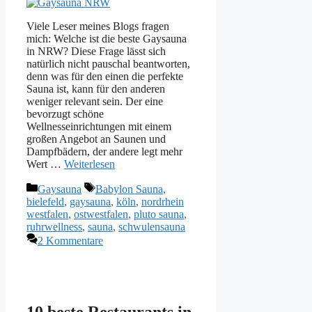
Viele Leser meines Blogs fragen
mich: Welche ist die beste Gaysauna
in NRW? Diese Frage lässt sich
natürlich nicht pauschal beantworten,
denn was für den einen die perfekte
Sauna ist, kann für den anderen
weniger relevant sein. Der eine
bevorzugt schöne
Wellnesseinrichtungen mit einem
großen Angebot an Saunen und
Dampfbädern, der andere legt mehr
Wert …
Weiterlesen
Kategorien
Schlagwörter
Gaysauna
Babylon Sauna
,
bielefeld
,
gaysauna
,
köln
,
nordrhein
westfalen
,
ostwestfalen
,
pluto sauna
,
ruhrwellness
,
sauna
,
schwulensauna
2 Kommentare
10 beste Restaurants in