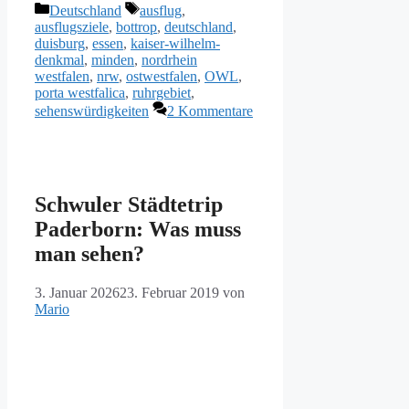
Kategorien
Schlagwörter
Deutschland
ausflug
,
ausflugsziele
,
bottrop
,
deutschland
,
duisburg
,
essen
,
kaiser-wilhelm-
denkmal
,
minden
,
nordrhein
westfalen
,
nrw
,
ostwestfalen
,
OWL
,
porta westfalica
,
ruhrgebiet
,
sehenswürdigkeiten
2 Kommentare
Schwuler Städtetrip
Paderborn: Was muss
man sehen?
3. Januar 2026
23. Februar 2019
von
Mario