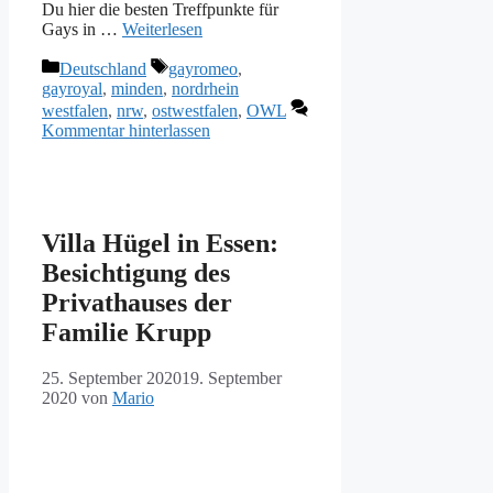
Du hier die besten Treffpunkte für
Gays in …
Weiterlesen
Kategorien
Schlagwörter
Deutschland
gayromeo
,
gayroyal
,
minden
,
nordrhein
westfalen
,
nrw
,
ostwestfalen
,
OWL
Kommentar hinterlassen
Villa Hügel in Essen:
Besichtigung des
Privathauses der
Familie Krupp
25. September 2020
19. September
2020
von
Mario