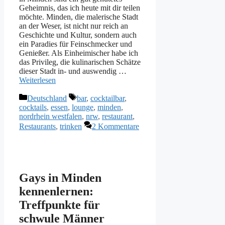
Geheimnis, das ich heute mit dir teilen
möchte. Minden, die malerische Stadt
an der Weser, ist nicht nur reich an
Geschichte und Kultur, sondern auch
ein Paradies für Feinschmecker und
Genießer. Als Einheimischer habe ich
das Privileg, die kulinarischen Schätze
dieser Stadt in- und auswendig …
Weiterlesen
Kategorien
Schlagwörter
Deutschland
bar
,
cocktailbar
,
cocktails
,
essen
,
lounge
,
minden
,
nordrhein westfalen
,
nrw
,
restaurant
,
Restaurants
,
trinken
2 Kommentare
Gays in Minden
kennenlernen:
Treffpunkte für
schwule Männer