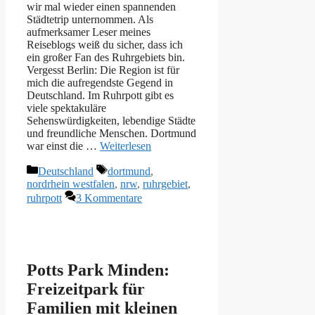
wir mal wieder einen spannenden
Städtetrip unternommen. Als
aufmerksamer Leser meines
Reiseblogs weiß du sicher, dass ich
ein großer Fan des Ruhrgebiets bin.
Vergesst Berlin: Die Region ist für
mich die aufregendste Gegend in
Deutschland. Im Ruhrpott gibt es
viele spektakuläre
Sehenswürdigkeiten, lebendige Städte
und freundliche Menschen. Dortmund
war einst die …
Weiterlesen
Kategorien
Schlagwörter
Deutschland
dortmund
,
nordrhein westfalen
,
nrw
,
ruhrgebiet
,
ruhrpott
3 Kommentare
Potts Park Minden:
Freizeitpark für
Familien mit kleinen