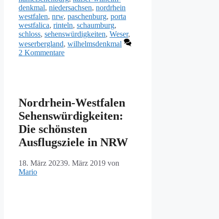
denkmal
,
niedersachsen
,
nordrhein
westfalen
,
nrw
,
paschenburg
,
porta
westfalica
,
rinteln
,
schaumburg
,
schloss
,
sehenswürdigkeiten
,
Weser
,
weserbergland
,
wilhelmsdenkmal
2 Kommentare
Nordrhein-Westfalen
Sehenswürdigkeiten:
Die schönsten
Ausflugsziele in NRW
18. März 2023
9. März 2019
von
Mario