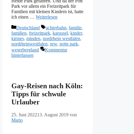
Heide Park gefahren. Und da der Pott
Park vor allem ein Freizeitpark für
Familien mit kleinen Kindern ist, hatte
ich einen …
Weiterlesen
Kategorien
Schlagwörter
Deutschland
achterbahn
,
familie
,
familien
,
freizeitpark
,
karussel
,
kinder
,
kirmes
,
minden
,
nordrhein westfalen
,
nordrheinwestfalen
,
nrw
,
potts park
,
weserbergland
Kommentar
hinterlassen
Gay-Reisen nach Köln:
Tipps für schwule
Urlauber
25. Juni 2022
13. August 2019
von
Mario