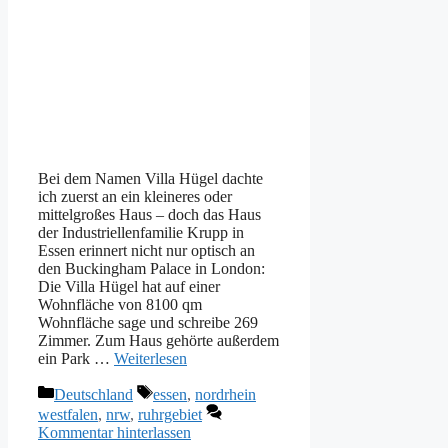
Bei dem Namen Villa Hügel dachte
ich zuerst an ein kleineres oder
mittelgroßes Haus – doch das Haus
der Industriellenfamilie Krupp in
Essen erinnert nicht nur optisch an
den Buckingham Palace in London:
Die Villa Hügel hat auf einer
Wohnfläche von 8100 qm
Wohnfläche sage und schreibe 269
Zimmer. Zum Haus gehörte außerdem
ein Park …
Weiterlesen
Kategorien
Schlagwörter
Deutschland
essen
,
nordrhein
westfalen
,
nrw
,
ruhrgebiet
Kommentar hinterlassen