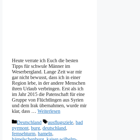
Heute verrate ich Euch die besten
Tipps für schwule Männer im
Weserbergland. Lange Zeit war mir
gar nicht bewusst, dass ich in einer
Region lebe, in der andere Menschen
ihren Urlaub verbringen. Erst als ich
im Jahr 2015 die Patenschaft für eine
Gruppe von Flüchtlingen aus Syrien
und dem Irak übernahmen, wurde mir
klar, dass …
Weiterlesen
Kategorien
Schlagwörter
Deutschland
ausflugsziele
,
bad
pyrmont
,
burg
,
deutschland
,
fernsehturm
,
hameln
,
hämelschenburg
,
kaiser-wilhelm-