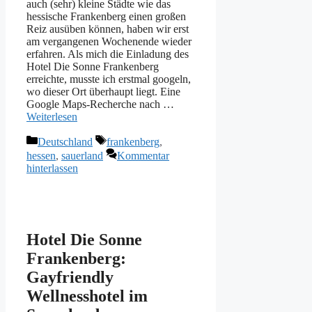
auch (sehr) kleine Städte wie das
hessische Frankenberg einen großen
Reiz ausüben können, haben wir erst
am vergangenen Wochenende wieder
erfahren. Als mich die Einladung des
Hotel Die Sonne Frankenberg
erreichte, musste ich erstmal googeln,
wo dieser Ort überhaupt liegt. Eine
Google Maps-Recherche nach …
Weiterlesen
Kategorien
Schlagwörter
Deutschland
frankenberg
,
hessen
,
sauerland
Kommentar
hinterlassen
Hotel Die Sonne
Frankenberg:
Gayfriendly
Wellnesshotel im