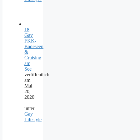
18
Gay
FKK-
Badeseen
&
Cruising
am
See
veröffentlicht
am
Mai
20,
2020
|
unter
Gay
Lifestyle