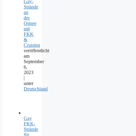
Gay-
Strände
an
der
Ostsee
mit
FKK
&
Cruising
veröffentlicht
am
September
6,
2023
|
unter
Deutschland
Gay
FKK-
Strände
für