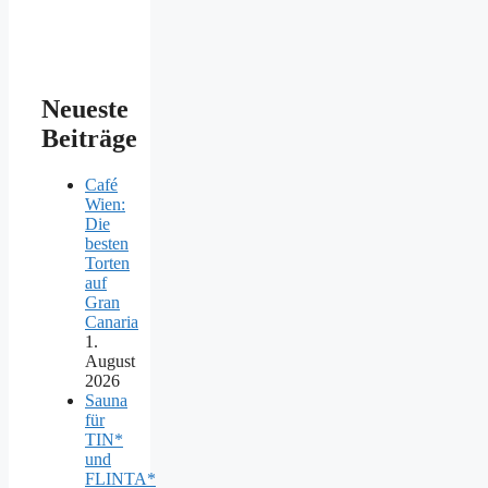
Neueste
Beiträge
Café
Wien:
Die
besten
Torten
auf
Gran
Canaria
1.
August
2026
Sauna
für
TIN*
und
FLINTA*