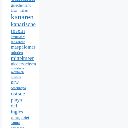
griechenland
ibiza
italien
kanaren
kanarische
inseln
kreuzfahrt
lanzarote
maspalomas
minden
mittelmeer
niedersachsen
nordrhein
westfalen
nordsee
nrw
osteuropa
ostsee
playa
del
ingles
ruhrgebiet
sauna