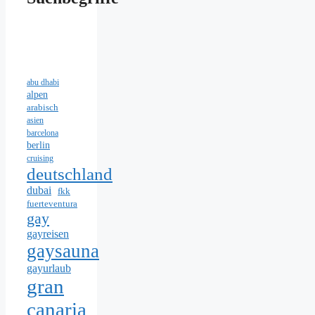
abu dhabi
alpen
arabisch
asien
barcelona
berlin
cruising
deutschland
dubai
fkk
fuerteventura
gay
gayreisen
gaysauna
gayurlaub
gran
canaria