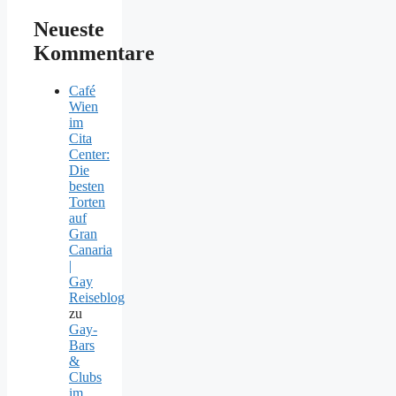
Neueste
Kommentare
Café
Wien
im
Cita
Center:
Die
besten
Torten
auf
Gran
Canaria
|
Gay
Reiseblog
zu
Gay-
Bars
&
Clubs
im