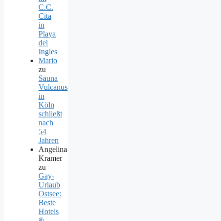
C.C.
Cita
in
Playa
del
Ingles
Mario
zu
Sauna
Vulcanus
in
Köln
schließt
nach
54
Jahren
Angelina
Kramer
zu
Gay-
Urlaub
Ostsee:
Beste
Hotels
&