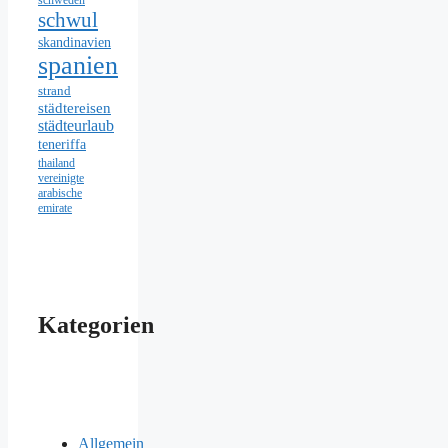
schweden
schwul
skandinavien
spanien
strand
städtereisen
städteurlaub
teneriffa
thailand
vereinigte
arabische
emirate
Kategorien
Allgemein