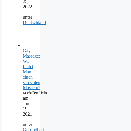
25,
2022
|
unter
Deutschland
Gay
Massage:
Wo
findet
Mann
einen
schwulen
Masseur?
veröffentlicht
am
Juni
19,
2021
|
unter
Gesundheit