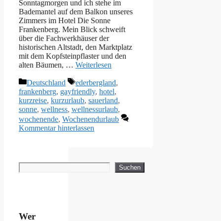
Sonntagmorgen und ich stehe im
Bademantel auf dem Balkon unseres
Zimmers im Hotel Die Sonne
Frankenberg. Mein Blick schweift
über die Fachwerkhäuser der
historischen Altstadt, den Marktplatz
mit dem Kopfsteinpflaster und den
alten Bäumen, …
Weiterlesen
Kategorien
Schlagwörter
Deutschland
ederbergland
,
frankenberg
,
gayfriendly
,
hotel
,
kurzreise
,
kurzurlaub
,
sauerland
,
sonne
,
wellness
,
wellnessurlaub
,
wochenende
,
Wochenendurlaub
Kommentar hinterlassen
Suchen
Suchen
Wer