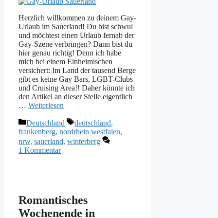
Herzlich willkommen zu deinem Gay-
Urlaub im Sauerland! Du bist schwul
und möchtest einen Urlaub fernab der
Gay-Szene verbringen? Dann bist du
hier genau richtig! Denn ich habe
mich bei einem Einheimischen
versichert: Im Land der tausend Berge
gibt es keine Gay Bars, LGBT-Clubs
und Cruising Area!! Daher könnte ich
den Artikel an dieser Stelle eigentlich
…
Weiterlesen
Kategorien
Schlagwörter
Deutschland
deutschland
,
frankenberg
,
nordrhein westfalen
,
nrw
,
sauerland
,
winterberg
1 Kommentar
Romantisches
Wochenende in