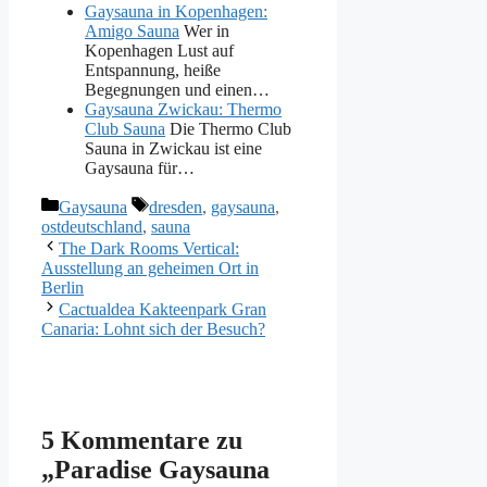
Gaysauna in Kopenhagen:
Amigo Sauna
Wer in
Kopenhagen Lust auf
Entspannung, heiße
Begegnungen und einen…
Gaysauna Zwickau: Thermo
Club Sauna
Die Thermo Club
Sauna in Zwickau ist eine
Gaysauna für…
Kategorien
Schlagwörter
Gaysauna
dresden
,
gaysauna
,
ostdeutschland
,
sauna
The Dark Rooms Vertical:
Ausstellung an geheimen Ort in
Berlin
Cactualdea Kakteenpark Gran
Canaria: Lohnt sich der Besuch?
5 Kommentare zu
„Paradise Gaysauna