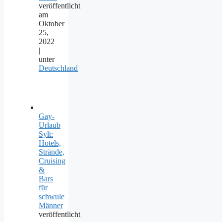
veröffentlicht
am
Oktober
25,
2022
|
unter
Deutschland
Gay-
Urlaub
Sylt:
Hotels,
Strände,
Cruising
&
Bars
für
schwule
Männer
veröffentlicht