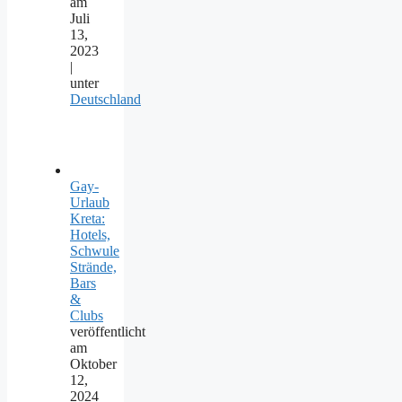
am
Juli
13,
2023
|
unter
Deutschland
Gay-
Urlaub
Kreta:
Hotels,
Schwule
Strände,
Bars
&
Clubs
veröffentlicht
am
Oktober
12,
2024