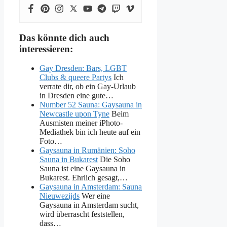
Das könnte dich auch
interessieren:
Gay Dresden: Bars, LGBT
Clubs & queere Partys
Ich
verrate dir, ob ein Gay-Urlaub
in Dresden eine gute…
Number 52 Sauna: Gaysauna in
Newcastle upon Tyne
Beim
Ausmisten meiner iPhoto-
Mediathek bin ich heute auf ein
Foto…
Gaysauna in Rumänien: Soho
Sauna in Bukarest
Die Soho
Sauna ist eine Gaysauna in
Bukarest. Ehrlich gesagt,…
Gaysauna in Amsterdam: Sauna
Nieuwezijds
Wer eine
Gaysauna in Amsterdam sucht,
wird überrascht feststellen,
dass…