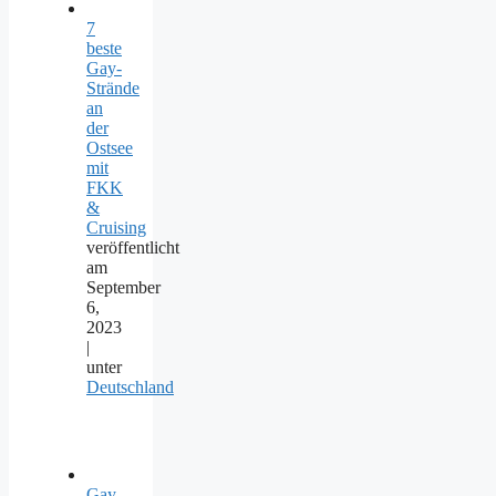
7
beste
Gay-
Strände
an
der
Ostsee
mit
FKK
&
Cruising
veröffentlicht
am
September
6,
2023
|
unter
Deutschland
Gay