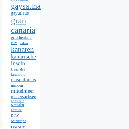
gaysauna
gayurlaub
gran
canaria
griechenland
ibiza
italien
kanaren
kanarische
inseln
kreuzfahrt
lanzarote
maspalomas
minden
mittelmeer
niedersachsen
nordrhein
westfalen
nordsee
nrw
osteuropa
ostsee