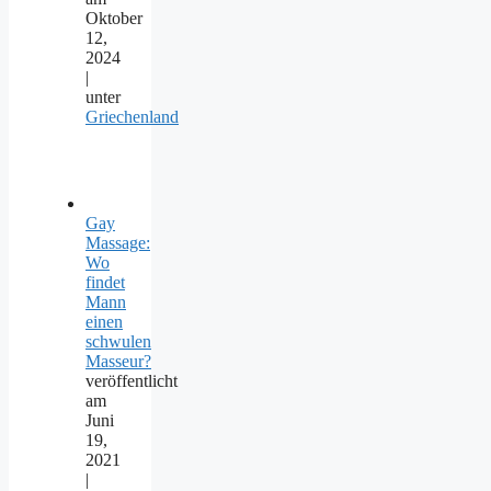
Oktober
12,
2024
|
unter
Griechenland
Gay
Massage:
Wo
findet
Mann
einen
schwulen
Masseur?
veröffentlicht
am
Juni
19,
2021
|