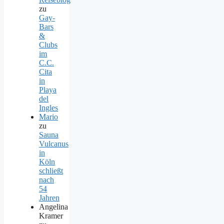
zu
Gay-
Bars
&
Clubs
im
C.C.
Cita
in
Playa
del
Ingles
Mario
zu
Sauna
Vulcanus
in
Köln
schließt
nach
54
Jahren
Angelina
Kramer