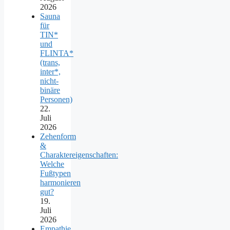
2026
Sauna
für
TIN*
und
FLINTA*
(trans,
inter*,
nicht-
binäre
Personen)
22.
Juli
2026
Zehenform
&
Charaktereigenschaften:
Welche
Fußtypen
harmonieren
gut?
19.
Juli
2026
Empathie