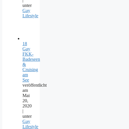
|
unter
Gay
Lifestyle
18
Gay
FKK-
Badeseen
&
Cruising
am
See
veröffentlicht
am
Mai
20,
2020
|
unter
Gay
Lifestyle