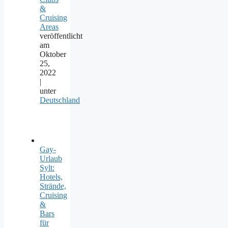
&
Cruising
Areas
veröffentlicht
am
Oktober
25,
2022
|
unter
Deutschland
Gay-
Urlaub
Sylt:
Hotels,
Strände,
Cruising
&
Bars
für