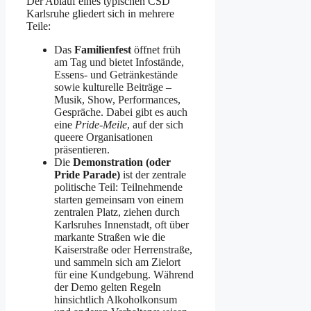
Der Ablauf eines typischen CSD
Karlsruhe gliedert sich in mehrere
Teile:
Das
Familienfest
öffnet früh
am Tag und bietet Infostände,
Essens- und Getränkestände
sowie kulturelle Beiträge –
Musik, Show, Performances,
Gespräche. Dabei gibt es auch
eine
Pride-Meile
, auf der sich
queere Organisationen
präsentieren.
Die
Demonstration (oder
Pride Parade)
ist der zentrale
politische Teil: Teilnehmende
starten gemeinsam von einem
zentralen Platz, ziehen durch
Karlsruhes Innenstadt, oft über
markante Straßen wie die
Kaiserstraße oder Herrenstraße,
und sammeln sich am Zielort
für eine Kundgebung. Während
der Demo gelten Regeln
hinsichtlich Alkoholkonsum