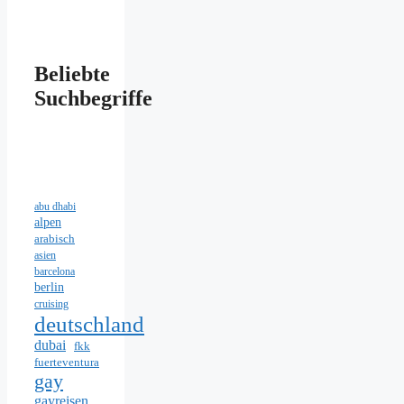
Beliebte
Suchbegriffe
abu dhabi
alpen
arabisch
asien
barcelona
berlin
cruising
deutschland
dubai
fkk
fuerteventura
gay
gayreisen