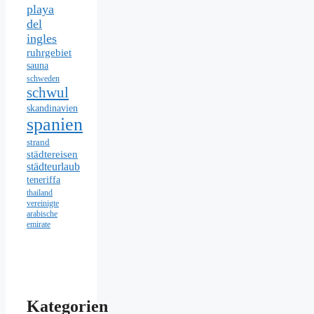
playa
del
ingles
ruhrgebiet
sauna
schweden
schwul
skandinavien
spanien
strand
städtereisen
städteurlaub
teneriffa
thailand
vereinigte
arabische
emirate
Kategorien