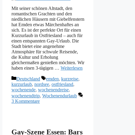
Mit seiner schönen Altstadt, den
romantischen Grachten und den
niedlichen Häusern mit Giebelfenstern
hat Emden etwas Märchenhaftes an
sich. Es ist der perfekte Ort für einen
Kurzurlaub in Ostfriesland – auch für
einen entspannten Gay-Urlaub. Die
Stadt bietet eine angenehme
Atmosphäre für schwule Reisende,
die Kultur und Erholung
gleichermaßen genießen möchten. Wir
haben einen 3-tägigen …
Weiterlesen
Kategorien
Schlagwörter
Deutschland
emden
,
kurzreise
,
kurzurlaub
,
nordsee
,
ostfriesland
,
wochenende
,
wochenendreise
,
wochenendtrip
,
Wochenendurlaub
3 Kommentare
Gay-Szene Essen: Bars