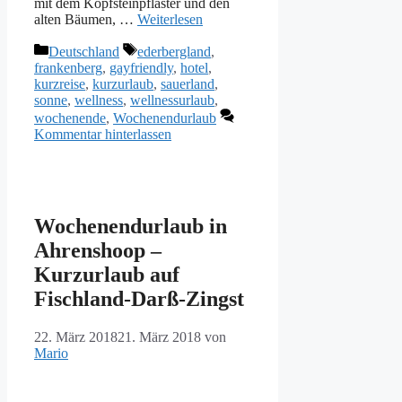
mit dem Kopfsteinpflaster und den
alten Bäumen, …
Weiterlesen
Kategorien
Schlagwörter
Deutschland
ederbergland
,
frankenberg
,
gayfriendly
,
hotel
,
kurzreise
,
kurzurlaub
,
sauerland
,
sonne
,
wellness
,
wellnessurlaub
,
wochenende
,
Wochenendurlaub
Kommentar hinterlassen
Wochenendurlaub in
Ahrenshoop –
Kurzurlaub auf
Fischland-Darß-Zingst
22. März 2018
21. März 2018
von
Mario