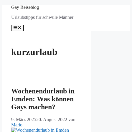
Zum
Gay Reiseblog
Inhalt
Urlaubstipps für schwule Männer
springen
Menü
kurzurlaub
Wochenendurlaub in
Emden: Was können
Gays machen?
9. März 2025
20. August 2022
von
Mario