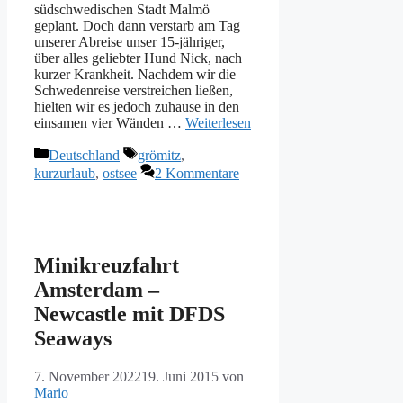
südschwedischen Stadt Malmö
geplant. Doch dann verstarb am Tag
unserer Abreise unser 15-jähriger,
über alles geliebter Hund Nick, nach
kurzer Krankheit. Nachdem wir die
Schwedenreise verstreichen ließen,
hielten wir es jedoch zuhause in den
einsamen vier Wänden …
Weiterlesen
Kategorien
Schlagwörter
Deutschland
grömitz
,
kurzurlaub
,
ostsee
2 Kommentare
Minikreuzfahrt
Amsterdam –
Newcastle mit DFDS
Seaways
7. November 2022
19. Juni 2015
von
Mario