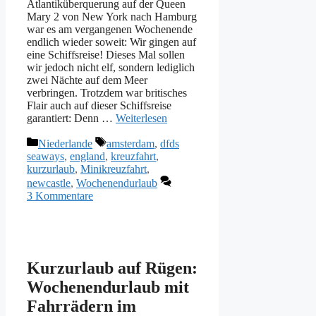
Atlantiküberquerung auf der Queen
Mary 2 von New York nach Hamburg
war es am vergangenen Wochenende
endlich wieder soweit: Wir gingen auf
eine Schiffsreise! Dieses Mal sollen
wir jedoch nicht elf, sondern lediglich
zwei Nächte auf dem Meer
verbringen. Trotzdem war britisches
Flair auch auf dieser Schiffsreise
garantiert: Denn …
Weiterlesen
Kategorien
Schlagwörter
Niederlande
amsterdam
,
dfds
seaways
,
england
,
kreuzfahrt
,
kurzurlaub
,
Minikreuzfahrt
,
newcastle
,
Wochenendurlaub
3 Kommentare
Kurzurlaub auf Rügen:
Wochenendurlaub mit
Fahrrädern im