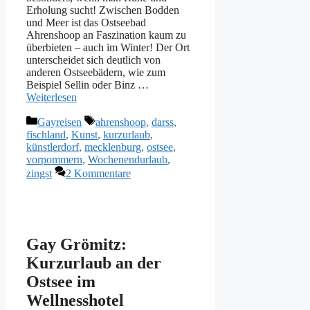
Erholung sucht! Zwischen Bodden
und Meer ist das Ostseebad
Ahrenshoop an Faszination kaum zu
überbieten – auch im Winter! Der Ort
unterscheidet sich deutlich von
anderen Ostseebädern, wie zum
Beispiel Sellin oder Binz …
Weiterlesen
Kategorien
Schlagwörter
Gayreisen
ahrenshoop
,
darss
,
fischland
,
Kunst
,
kurzurlaub
,
künstlerdorf
,
mecklenburg
,
ostsee
,
vorpommern
,
Wochenendurlaub
,
zingst
2 Kommentare
Gay Grömitz:
Kurzurlaub an der
Ostsee im
Wellnesshotel