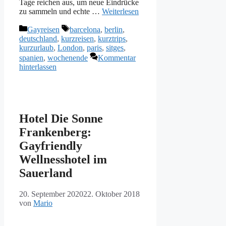
Tage reichen aus, um neue Eindrücke
zu sammeln und echte …
Weiterlesen
Kategorien
Schlagwörter
Gayreisen
barcelona
,
berlin
,
deutschland
,
kurzreisen
,
kurztrips
,
kurzurlaub
,
London
,
paris
,
sitges
,
spanien
,
wochenende
Kommentar
hinterlassen
Hotel Die Sonne
Frankenberg:
Gayfriendly
Wellnesshotel im
Sauerland
20. September 2020
22. Oktober 2018
von
Mario