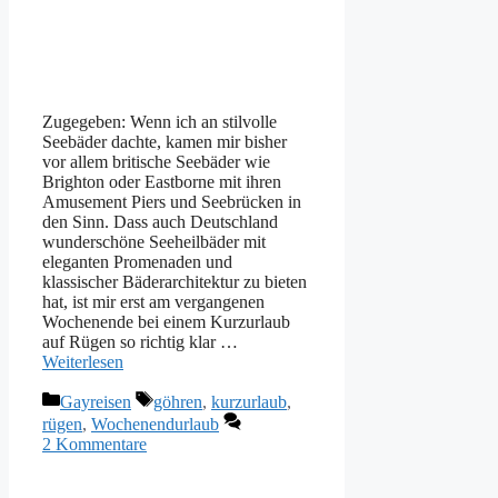
Zugegeben: Wenn ich an stilvolle
Seebäder dachte, kamen mir bisher
vor allem britische Seebäder wie
Brighton oder Eastborne mit ihren
Amusement Piers und Seebrücken in
den Sinn. Dass auch Deutschland
wunderschöne Seeheilbäder mit
eleganten Promenaden und
klassischer Bäderarchitektur zu bieten
hat, ist mir erst am vergangenen
Wochenende bei einem Kurzurlaub
auf Rügen so richtig klar …
Weiterlesen
Kategorien
Schlagwörter
Gayreisen
göhren
,
kurzurlaub
,
rügen
,
Wochenendurlaub
2 Kommentare