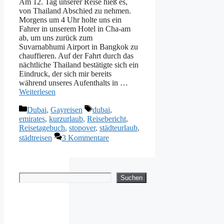
Am 12. Tag unserer Reise hieß es,
von Thailand Abschied zu nehmen.
Morgens um 4 Uhr holte uns ein
Fahrer in unserem Hotel in Cha-am
ab, um uns zurück zum
Suvarnabhumi Airport in Bangkok zu
chauffieren. Auf der Fahrt durch das
nächtliche Thailand bestätigte sich ein
Eindruck, der sich mir bereits
während unseres Aufenthalts in …
Weiterlesen
Kategorien
Schlagwörter
Dubai
,
Gayreisen
dubai
,
emirates
,
kurzurlaub
,
Reisebericht
,
Reisetagebuch
,
stopover
,
städteurlaub
,
städtreisen
3 Kommentare
Suchen
Suchen