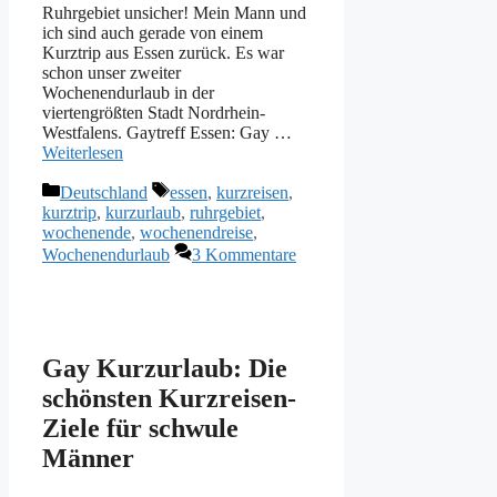
Ruhrgebiet unsicher! Mein Mann und
ich sind auch gerade von einem
Kurztrip aus Essen zurück. Es war
schon unser zweiter
Wochenendurlaub in der
viertengrößten Stadt Nordrhein-
Westfalens. Gaytreff Essen: Gay …
Weiterlesen
Kategorien
Schlagwörter
Deutschland
essen
,
kurzreisen
,
kurztrip
,
kurzurlaub
,
ruhrgebiet
,
wochenende
,
wochenendreise
,
Wochenendurlaub
3 Kommentare
Gay Kurzurlaub: Die
schönsten Kurzreisen-
Ziele für schwule
Männer