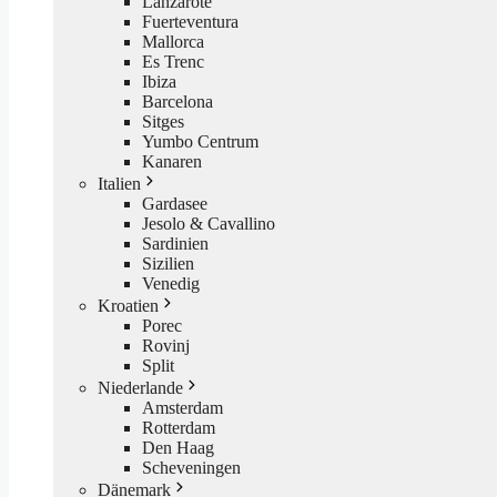
Lanzarote
Fuerteventura
Mallorca
Es Trenc
Ibiza
Barcelona
Sitges
Yumbo Centrum
Kanaren
Italien
Gardasee
Jesolo & Cavallino
Sardinien
Sizilien
Venedig
Kroatien
Porec
Rovinj
Split
Niederlande
Amsterdam
Rotterdam
Den Haag
Scheveningen
Dänemark