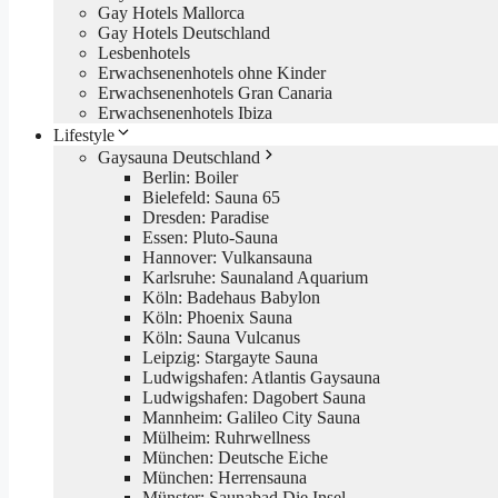
Gay Hotels Mallorca
Gay Hotels Deutschland
Lesbenhotels
Erwachsenenhotels ohne Kinder
Erwachsenenhotels Gran Canaria
Erwachsenenhotels Ibiza
Lifestyle
Gaysauna Deutschland
Berlin: Boiler
Bielefeld: Sauna 65
Dresden: Paradise
Essen: Pluto-Sauna
Hannover: Vulkansauna
Karlsruhe: Saunaland Aquarium
Köln: Badehaus Babylon
Köln: Phoenix Sauna
Köln: Sauna Vulcanus
Leipzig: Stargayte Sauna
Ludwigshafen: Atlantis Gaysauna
Ludwigshafen: Dagobert Sauna
Mannheim: Galileo City Sauna
Mülheim: Ruhrwellness
München: Deutsche Eiche
München: Herrensauna
Münster: Saunabad Die Insel