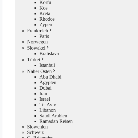
Korfu
Kos
Kreta
Rhodos
Zypern
Frankreich
Paris
Norwegen
Slowakei
Bratislava
Türkei
Istanbul
Naher Osten
Abu Dhabi
Ägypten
Dubai
Iran
Israel
Tel Aviv
Libanon
Saudi Arabien
Ramadan-Reisen
Slowenien
Schweiz
G. Britannien