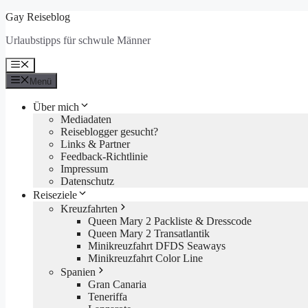
Zum
Gay Reiseblog
Inhalt
Urlaubstipps für schwule Männer
springen
Menü
Menü
Über mich
Mediadaten
Reiseblogger gesucht?
Links & Partner
Feedback-Richtlinie
Impressum
Datenschutz
Reiseziele
Kreuzfahrten
Queen Mary 2 Packliste & Dresscode
Queen Mary 2 Transatlantik
Minikreuzfahrt DFDS Seaways
Minikreuzfahrt Color Line
Spanien
Gran Canaria
Teneriffa