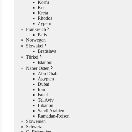
Korfu
Kos
Kreta
Rhodos
Zypern
Frankreich
Paris
Norwegen
Slowakei
Bratislava
Türkei
Istanbul
Naher Osten
Abu Dhabi
Ägypten
Dubai
Iran
Israel
Tel Aviv
Libanon
Saudi Arabien
Ramadan-Reisen
Slowenien
Schweiz
G. Britannien