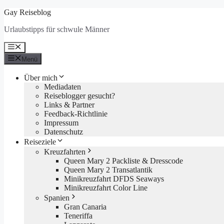
Zum
Gay Reiseblog
Inhalt
Urlaubstipps für schwule Männer
springen
Menü
Menü
Über mich
Mediadaten
Reiseblogger gesucht?
Links & Partner
Feedback-Richtlinie
Impressum
Datenschutz
Reiseziele
Kreuzfahrten
Queen Mary 2 Packliste & Dresscode
Queen Mary 2 Transatlantik
Minikreuzfahrt DFDS Seaways
Minikreuzfahrt Color Line
Spanien
Gran Canaria
Teneriffa