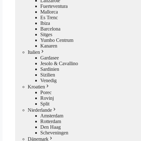
Lanzarote
Fuerteventura
Mallorca
Es Trenc
Ibiza
Barcelona
Sitges
Yumbo Centrum
Kanaren
Italien
Gardasee
Jesolo & Cavallino
Sardinien
Sizilien
Venedig
Kroatien
Porec
Rovinj
Split
Niederlande
Amsterdam
Rotterdam
Den Haag
Scheveningen
Dänemark