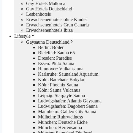
Gay Hotels Mallorca
Gay Hotels Deutschland
Lesbenhotels
Erwachsenenhotels ohne Kinder
Erwachsenenhotels Gran Canaria
Erwachsenenhotels Ibiza
Lifestyle
Gaysauna Deutschland
Berlin: Boiler
Bielefeld: Sauna 65
Dresden: Paradise
Essen: Pluto-Sauna
Hannover: Vulkansauna
Karlsruhe: Saunaland Aquarium
Köln: Badehaus Babylon
Köln: Phoenix Sauna
Köln: Sauna Vulcanus
Leipzig: Stargayte Sauna
Ludwigshafen: Atlantis Gaysauna
Ludwigshafen: Dagobert Sauna
Mannheim: Galileo City Sauna
Mülheim: Ruhrwellness
München: Deutsche Eiche
München: Herrensauna
Münster: Saunabad Die Insel