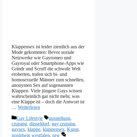
Klappensex ist leider ziemlich aus der
Mode gekommen: Bevor soziale
Netzwerke wie Gayromeo und
Gayroyal oder Smartphone-Apps wie
Grindr und Scruff die schwule Welt
eroberten, trafen sich bi- und
homosexuelle Männer zum schnellen,
anonymen Sex auf sogenannten
Klappen. Viele jüngere Gays wissen
wahrscheinlich gar nicht mehr, was
eine Klappe ist – doch die Antwort ist
…
Weiterlesen
Kategorien
Schlagwörter
Gay Lifestyle
ausstellung
,
cruising
,
düsseldorf
,
gay cruising
,
gaysex
,
klappe
,
klappensex
,
Kunst
,
nordrhein westfalen
,
nrw