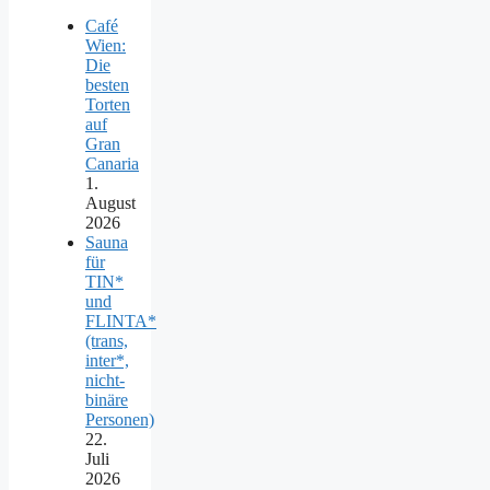
Café
Wien:
Die
besten
Torten
auf
Gran
Canaria
1.
August
2026
Sauna
für
TIN*
und
FLINTA*
(trans,
inter*,
nicht-
binäre
Personen)
22.
Juli
2026