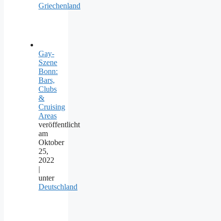
Griechenland
Gay-
Szene
Bonn:
Bars,
Clubs
&
Cruising
Areas
veröffentlicht
am
Oktober
25,
2022
|
unter
Deutschland