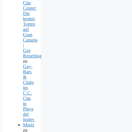
Cita
Center:
Die
besten
Torten
auf
Gran
Canaria
|
Gay
Reiseblog
zu
Gay-
Bars
&
Clubs
im
C.C.
Cita
in
Playa
del
Ingles
Mario
zu