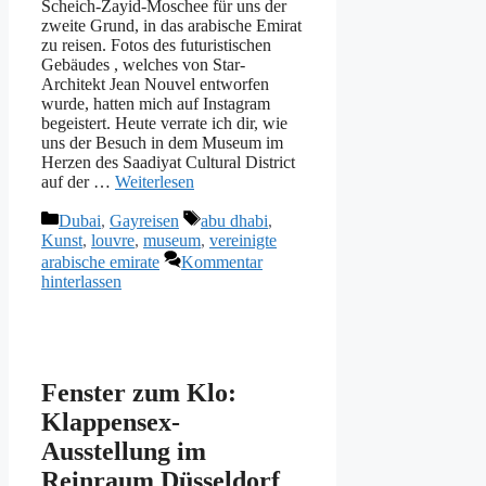
Scheich-Zayid-Moschee für uns der
zweite Grund, in das arabische Emirat
zu reisen. Fotos des futuristischen
Gebäudes , welches von Star-
Architekt Jean Nouvel entworfen
wurde, hatten mich auf Instagram
begeistert. Heute verrate ich dir, wie
uns der Besuch in dem Museum im
Herzen des Saadiyat Cultural District
auf der …
Weiterlesen
Kategorien
Schlagwörter
Dubai
,
Gayreisen
abu dhabi
,
Kunst
,
louvre
,
museum
,
vereinigte
arabische emirate
Kommentar
hinterlassen
Fenster zum Klo:
Klappensex-
Ausstellung im
Reinraum Düsseldorf