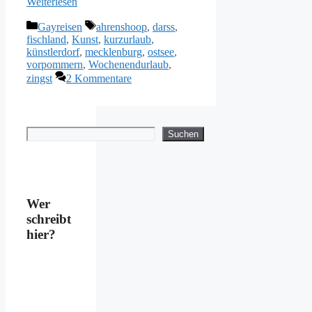
Weiterlesen
Kategorien
Schlagwörter
Gayreisen
ahrenshoop
,
darss
,
fischland
,
Kunst
,
kurzurlaub
,
künstlerdorf
,
mecklenburg
,
ostsee
,
vorpommern
,
Wochenendurlaub
,
zingst
2 Kommentare
Suchen
Suchen
Wer
schreibt
hier?