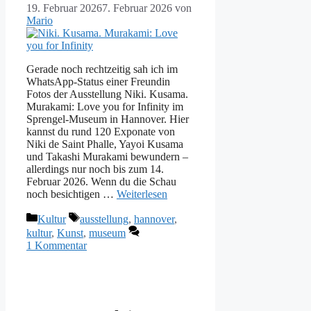
19. Februar 2026
7. Februar 2026
von
Mario
Gerade noch rechtzeitig sah ich im
WhatsApp-Status einer Freundin
Fotos der Ausstellung Niki. Kusama.
Murakami: Love you for Infinity im
Sprengel-Museum in Hannover. Hier
kannst du rund 120 Exponate von
Niki de Saint Phalle, Yayoi Kusama
und Takashi Murakami bewundern –
allerdings nur noch bis zum 14.
Februar 2026. Wenn du die Schau
noch besichtigen …
Weiterlesen
Kategorien
Schlagwörter
Kultur
ausstellung
,
hannover
,
kultur
,
Kunst
,
museum
1 Kommentar