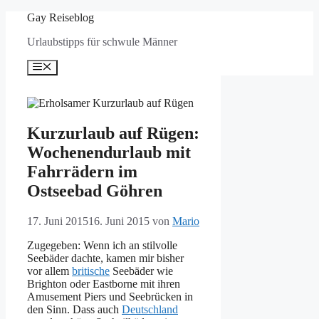
Zum
Gay Reiseblog
Inhalt
Urlaubstipps für schwule Männer
springen
Menü
Kurzurlaub auf Rügen:
Wochenendurlaub mit
Fahrrädern im
Ostseebad Göhren
17. Juni 2015
16. Juni 2015
von
Mario
Zugegeben: Wenn ich an stilvolle
Seebäder dachte, kamen mir bisher
vor allem
britische
Seebäder wie
Brighton oder Eastborne mit ihren
Amusement Piers und Seebrücken in
den Sinn. Dass auch
Deutschland