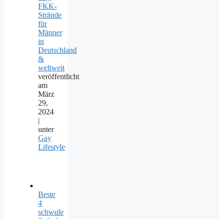
FKK-
Strände
für
Männer
in
Deutschland
&
weltweit
veröffentlicht
am
März
29,
2024
|
unter
Gay
Lifestyle
Beste
4
schwule