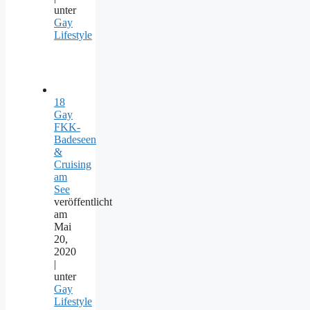
unter
Gay
Lifestyle
18
Gay
FKK-
Badeseen
&
Cruising
am
See
veröffentlicht
am
Mai
20,
2020
|
unter
Gay
Lifestyle