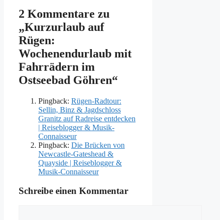
2 Kommentare zu
„Kurzurlaub auf
Rügen:
Wochenendurlaub mit
Fahrrädern im
Ostseebad Göhren“
Pingback:
Rügen-Radtour:
Sellin, Binz & Jagdschloss
Granitz auf Radreise entdecken
| Reiseblogger & Musik-
Connaisseur
Pingback:
Die Brücken von
Newcastle-Gateshead &
Quayside | Reiseblogger &
Musik-Connaisseur
Schreibe einen Kommentar
Kommentar