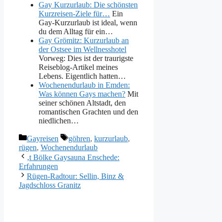
Gay Kurzurlaub: Die schönsten
Kurzreisen-Ziele für…
Ein
Gay-Kurzurlaub ist ideal, wenn
du dem Alltag für ein…
Gay Grömitz: Kurzurlaub an
der Ostsee im Wellnesshotel
Vorweg: Dies ist der traurigste
Reiseblog-Artikel meines
Lebens. Eigentlich hatten…
Wochenendurlaub in Emden:
Was können Gays machen?
Mit
seiner schönen Altstadt, den
romantischen Grachten und den
niedlichen…
Kategorien
Schlagwörter
Gayreisen
göhren
,
kurzurlaub
,
rügen
,
Wochenendurlaub
‚t Bölke Gaysauna Enschede:
Erfahrungen
Rügen-Radtour: Sellin, Binz &
Jagdschloss Granitz