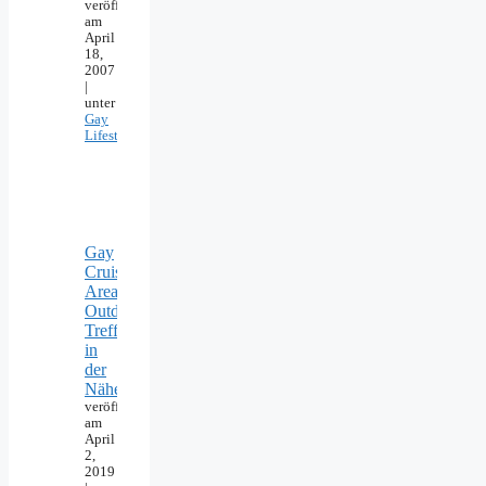
veröffentlicht
am
April
18,
2007
|
unter
Gay
Lifestyle
Gay
Cruising
Areas:
Outdoor-
Treffpunkte
in
der
Nähe
veröffentlicht
am
April
2,
2019