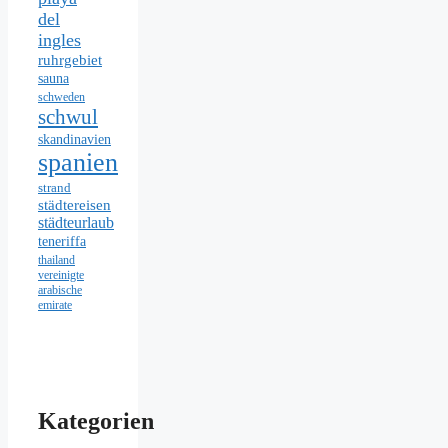
del
ingles
ruhrgebiet
sauna
schweden
schwul
skandinavien
spanien
strand
städtereisen
städteurlaub
teneriffa
thailand
vereinigte
arabische
emirate
Kategorien