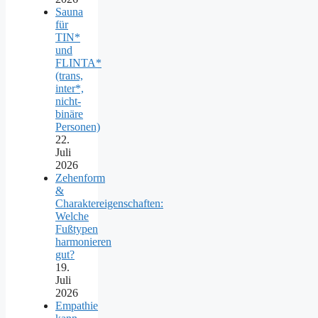
Sauna
für
TIN*
und
FLINTA*
(trans,
inter*,
nicht-
binäre
Personen)
22.
Juli
2026
Zehenform
&
Charaktereigenschaften:
Welche
Fußtypen
harmonieren
gut?
19.
Juli
2026
Empathie