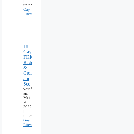
|
unter
Gay
Lifestyle
18
Gay
FKK-
Badeseen
&
Cruising
am
See
veröffentlicht
am
Mai
20,
2020
|
unter
Gay
Lifestyle