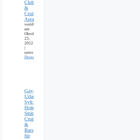
Clubs
&
Cruising
Areas
veröffentlicht
am
Oktober
25,
2022
|
unter
Deutschland
Gay-
Urlaub
Sylt:
Hotels,
Strände,
Cruising
&
Bars
für