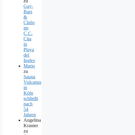
zu
Gay-
Bars
&
Clubs
im
C.C.
Cita
in
Playa
del
Ingles
Mario
zu
Sauna
Vulcanus
in
Köln
schließt
nach
54
Jahren
Angelina
Kramer
zu