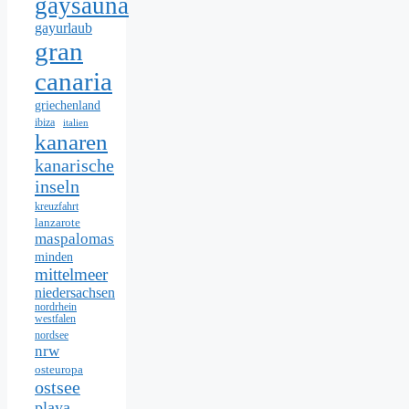
gaysauna
gayurlaub
gran
canaria
griechenland
ibiza
italien
kanaren
kanarische
inseln
kreuzfahrt
lanzarote
maspalomas
minden
mittelmeer
niedersachsen
nordrhein
westfalen
nordsee
nrw
osteuropa
ostsee
playa