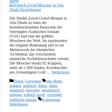
Mario
Die Sheikh Zayed Grand Mosque in
Abu Dhabi ist eines der
beeindruckendsten Bauwerke der
Vereinigten Arabischen Emirate
(VAE) und eine der größten
Moscheen der Welt. Sie repräsentiert
die religiöse Bedeutung und ist ein
Meisterwerk der islamischen
Architektur, das verschiedene
islamische Architekturschulen vereint.
Die Moschee besitzt 82 Kuppeln,
mehr als 1.000 Säulen, Kronleuchter
aus 24-karätigem Gold …
Weiterlesen
Kategorien
Schlagwörter
Dubai
,
Gayreisen
abu dhabi
,
arabien
,
arabisch
,
dubai
,
islam
,
islamisch
,
moschee
,
muslimisch
,
religion
,
scheich zayid
,
vereinigte
arabische emirate
Kommentar
hinterlassen