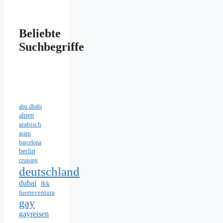
Beliebte
Suchbegriffe
abu dhabi
alpen
arabisch
asien
barcelona
berlin
cruising
deutschland
dubai
fkk
fuerteventura
gay
gayreisen