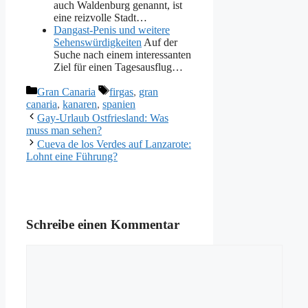
auch Waldenburg genannt, ist
eine reizvolle Stadt…
Dangast-Penis und weitere
Sehenswürdigkeiten
Auf der
Suche nach einem interessanten
Ziel für einen Tagesausflug…
Kategorien
Schlagwörter
Gran Canaria
firgas
,
gran
canaria
,
kanaren
,
spanien
Gay-Urlaub Ostfriesland: Was
muss man sehen?
Cueva de los Verdes auf Lanzarote:
Lohnt eine Führung?
Schreibe einen Kommentar
Kommentar