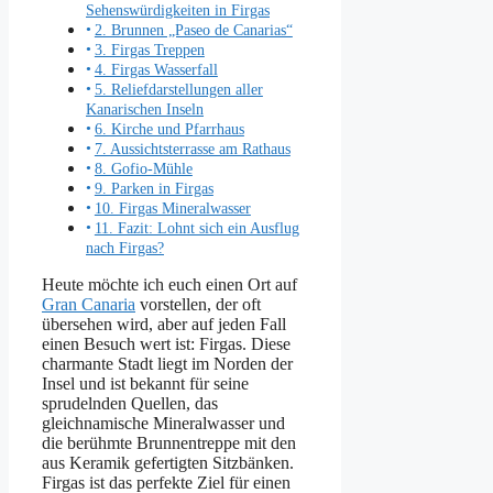
Sehenswürdigkeiten in Firgas
2. Brunnen „Paseo de Canarias“
3. Firgas Treppen
4. Firgas Wasserfall
5. Reliefdarstellungen aller
Kanarischen Inseln
6. Kirche und Pfarrhaus
7. Aussichtsterrasse am Rathaus
8. Gofio-Mühle
9. Parken in Firgas
10. Firgas Mineralwasser
11. Fazit: Lohnt sich ein Ausflug
nach Firgas?
Heute möchte ich euch einen Ort auf
Gran Canaria
vorstellen, der oft
übersehen wird, aber auf jeden Fall
einen Besuch wert ist: Firgas. Diese
charmante Stadt liegt im Norden der
Insel und ist bekannt für seine
sprudelnden Quellen, das
gleichnamische Mineralwasser und
die berühmte Brunnentreppe mit den
aus Keramik gefertigten Sitzbänken.
Firgas ist das perfekte Ziel für einen