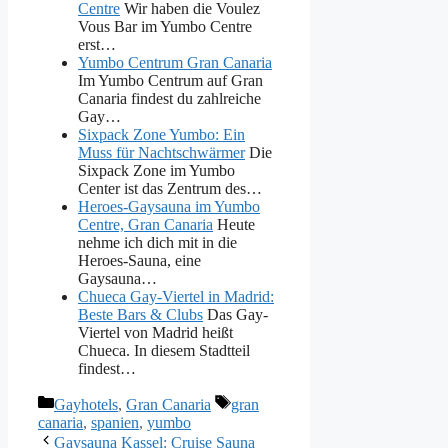
Centre
Wir haben die Voulez
Vous Bar im Yumbo Centre
erst…
Yumbo Centrum Gran Canaria
Im Yumbo Centrum auf Gran
Canaria findest du zahlreiche
Gay…
Sixpack Zone Yumbo: Ein
Muss für Nachtschwärmer
Die
Sixpack Zone im Yumbo
Center ist das Zentrum des…
Heroes-Gaysauna im Yumbo
Centre, Gran Canaria
Heute
nehme ich dich mit in die
Heroes-Sauna, eine
Gaysauna…
Chueca Gay-Viertel in Madrid:
Beste Bars & Clubs
Das Gay-
Viertel von Madrid heißt
Chueca. In diesem Stadtteil
findest…
Kategorien
Schlagwörter
Gayhotels
,
Gran Canaria
gran
canaria
,
spanien
,
yumbo
Gaysauna Kassel: Cruise Sauna