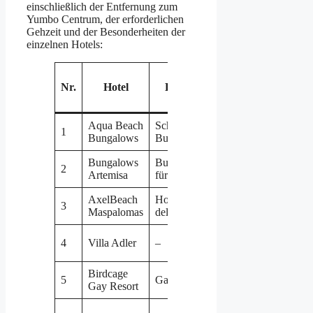
einschließlich der Entfernung zum
Yumbo Centrum, der erforderlichen
Gehzeit und der Besonderheiten der
einzelnen Hotels:
Entfernung
Nr.
Hotel
Beschreibung
zum Yumbo
Centrum
Aqua Beach
Schwule
1
Ca. 270 m
Bungalows
Bungalowanlage
Bungalows
Bungalowanalage
2
Ca. 500 m
Artemisa
für Gays
AxelBeach
Hotelkette in Playa
3
Ca. 600 m
Maspalomas
del Ingels
4
Villa Adler
–
Ca. 650 m
Birdcage
5
Gay Hotel
Ca. 700 m
Gay Resort