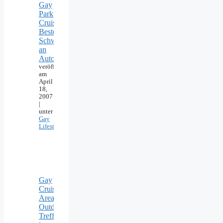
Gay
Parkplatz
Cruising:
Beste
Schwulentreffs
an
Autobahn
veröffentlicht
am
April
18,
2007
|
unter
Gay
Lifestyle
Gay
Cruising
Areas:
Outdoor-
Treffpunkte