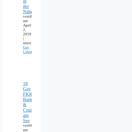
in
der
Nähe
veröffentlicht
am
April
2,
2019
|
unter
Gay
Lifestyle
18
Gay
FKK-
Badeseen
&
Cruising
am
See
veröffentlicht
am