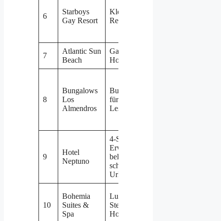
Starboys
Kleines Gay
6
Ca. 900 m
Gay Resort
Resort mit Pool
Atlantic Sun
Gay Men Only
7
Ca. 1 km
Beach
Hotel
Bungalows
Bungalow-Resort
8
Los
für Schwule und
Ca. 1,1 km
Almendros
Lesben
4-Sterne-
Erwachsenenhotel,
Hotel
Direkt am
9
beliebt bei
Neptuno
Hintereingan
schwulen
Urlaubern
Bohemia
Luxuriöses 5-
10
Suites &
Sterne-Design-
Ca. 700 m
Spa
Hotel