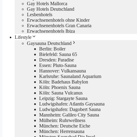
Gay Hotels Mallorca
Gay Hotels Deutschland
Lesbenhotels
Erwachsenenhotels ohne Kinder
Erwachsenenhotels Gran Canaria
Erwachsenenhotels Ibiza
Lifestyle
Gaysauna Deutschland
Berlin: Boiler
Bielefeld: Sauna 65
Dresden: Paradise
Essen: Pluto-Sauna
Hannover: Vulkansauna
Karlsruhe: Saunaland Aquarium
Köln: Badehaus Babylon
Köln: Phoenix Sauna
Köln: Sauna Vulcanus
Leipzig: Stargayte Sauna
Ludwigshafen: Atlantis Gaysauna
Ludwigshafen: Dagobert Sauna
Mannheim: Galileo City Sauna
Mülheim: Ruhrwellness
München: Deutsche Eiche
München: Herrensauna
Münster: Saunabad Die Insel