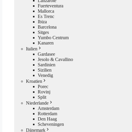
Lanzarote
Fuerteventura
Mallorca
Es Trenc
Ibiza
Barcelona
Sitges
Yumbo Centrum
Kanaren
Italien
Gardasee
Jesolo & Cavallino
Sardinien
Sizilien
Venedig
Kroatien
Porec
Rovinj
Split
Niederlande
Amsterdam
Rotterdam
Den Haag
Scheveningen
Dänemark