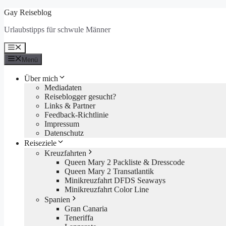
Zum
Gay Reiseblog
Inhalt
Urlaubstipps für schwule Männer
springen
Menü
Menü
Über mich
Mediadaten
Reiseblogger gesucht?
Links & Partner
Feedback-Richtlinie
Impressum
Datenschutz
Reiseziele
Kreuzfahrten
Queen Mary 2 Packliste & Dresscode
Queen Mary 2 Transatlantik
Minikreuzfahrt DFDS Seaways
Minikreuzfahrt Color Line
Spanien
Gran Canaria
Teneriffa