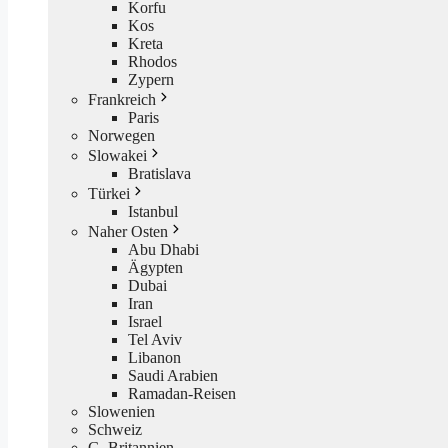
Korfu
Kos
Kreta
Rhodos
Zypern
Frankreich
Paris
Norwegen
Slowakei
Bratislava
Türkei
Istanbul
Naher Osten
Abu Dhabi
Ägypten
Dubai
Iran
Israel
Tel Aviv
Libanon
Saudi Arabien
Ramadan-Reisen
Slowenien
Schweiz
G. Britannien