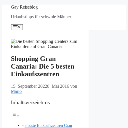
Zum
Gay Reiseblog
Inhalt
Urlaubstipps für schwule Männer
springen
Menü
Shopping Gran
Canaria: Die 5 besten
Einkaufszentren
15. September 2022
8. Mai 2016
von
Mario
Inhaltsverzeichnis
5 beste Einkaufszentren Gran