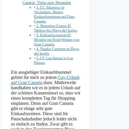
Canaria: Tipps zum Shopping
1. CC Atlantico in
Vecindario: Bestes
Einkaufszentrum auf Gran
Canaria
2. Shopping-Center El
Tablero bei Playa del Ingles
3. Einkaufscentrum El
Mirador im Nord-Westen von
Gran Canaria
4. Yumbo Centrum in Playa
del Inglès
5. CC Las Arenas in Las
Palmas
Ein ausgiebiger Einkaufsbummel
gehört für mich zu jedem
Gay-Urlaub
auf Gran Canaria
dazu. Mittlerweile
handhaben wir es in jedem Urlaub auf
der schönen Kanareninsel so, dass wir
einen kompletten Tag für Shopping
einplanen. Denn auf Gran Canaria
gibt es einige sehr gute
Einkaufszentren. Diese sind für
Pauschalurlauber jedoch leider nicht
so einfach zu finden. Zwar gibt es