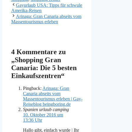
Gayurlaub USA: Tipps für schwule
Amerika-Reisen
Arinaga: Gran Canaria abseits vom
Massentourismus erleben
4 Kommentare zu
„Shopping Gran
Canaria: Die 5 besten
Einkaufszentren“
Pingback:
Arinaga: Gran
Canaria abseits vom
Massentourismus erleben | Gay-
Reiseblog beingboring.de
Spanien urlaub camping
10. Oktober 2016 um
13:36 Uhr
Hallo gibt, einfach wurde | Ihr