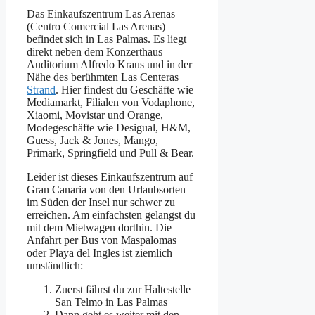
Das Einkaufszentrum Las Arenas
(Centro Comercial Las Arenas)
befindet sich in Las Palmas. Es liegt
direkt neben dem Konzerthaus
Auditorium Alfredo Kraus und in der
Nähe des berühmten Las Centeras
Strand
. Hier findest du Geschäfte wie
Mediamarkt, Filialen von Vodaphone,
Xiaomi, Movistar und Orange,
Modegeschäfte wie Desigual, H&M,
Guess, Jack & Jones, Mango,
Primark, Springfield und Pull & Bear.
Leider ist dieses Einkaufszentrum auf
Gran Canaria von den Urlaubsorten
im Süden der Insel nur schwer zu
erreichen. Am einfachsten gelangst du
mit dem Mietwagen dorthin. Die
Anfahrt per Bus von Maspalomas
oder Playa del Ingles ist ziemlich
umständlich:
Zuerst fährst du zur Haltestelle
San Telmo in Las Palmas
Dann geht es weiter mit den