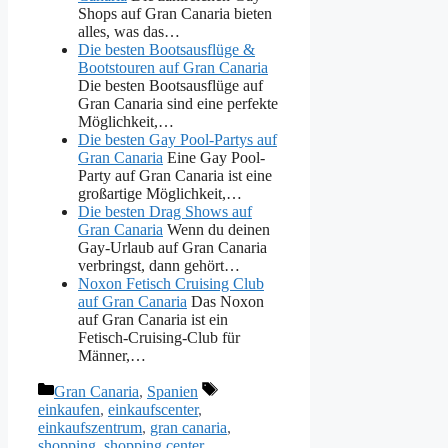
Shops auf Gran Canaria bieten
alles, was das…
Die besten Bootsausflüge &
Bootstouren auf Gran Canaria
Die besten Bootsausflüge auf
Gran Canaria sind eine perfekte
Möglichkeit,…
Die besten Gay Pool-Partys auf
Gran Canaria
Eine Gay Pool-
Party auf Gran Canaria ist eine
großartige Möglichkeit,…
Die besten Drag Shows auf
Gran Canaria
Wenn du deinen
Gay-Urlaub auf Gran Canaria
verbringst, dann gehört…
Noxon Fetisch Cruising Club
auf Gran Canaria
Das Noxon
auf Gran Canaria ist ein
Fetisch-Cruising-Club für
Männer,…
Kategorien
Schlagwörter
Gran Canaria
,
Spanien
einkaufen
,
einkaufscenter
,
einkaufszentrum
,
gran canaria
,
shopping
,
shopping center