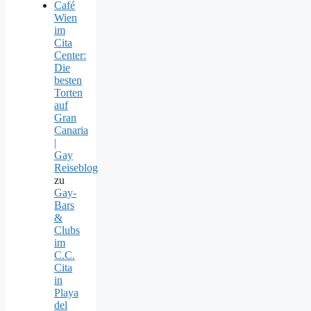
Café
Wien
im
Cita
Center:
Die
besten
Torten
auf
Gran
Canaria
|
Gay
Reiseblog
zu
Gay-
Bars
&
Clubs
im
C.C.
Cita
in
Playa
del