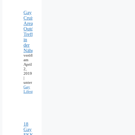
Gay
Cruising
Areas:
Outdoor-
Treffpunkte
in
der
Nähe
veröffentlicht
am
April
2,
2019
|
unter
Gay
Lifestyle
18
Gay
FKK-