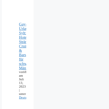
Gay-
Urlaub
Sylt:
Hotels,
Strände,
Cruising
&
Bars
für
schwule
Männer
veröffentlicht
am
Juli
13,
2023
|
unter
Deutschland