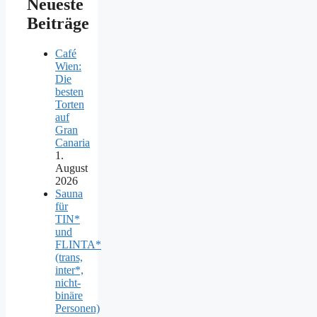
Neueste
Beiträge
Café
Wien:
Die
besten
Torten
auf
Gran
Canaria
1.
August
2026
Sauna
für
TIN*
und
FLINTA*
(trans,
inter*,
nicht-
binäre
Personen)