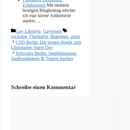
Erfahrungen
Mit meinem
heutigen Blogbeitrag möchte
ich eine kleine Artikelserie
starten:…
Kategorien
Schlagwörter
Gay Lifestyle
,
Gayreisen
cockring
,
Flughafen
,
flugreisen
,
penis
CSD Berlin: Die besten Hotels zum
Christopher Street Day
Schwules Berlin: Stadtführungen,
Stadtrundgänge & Touren buchen
Schreibe einen Kommentar
Kommentar