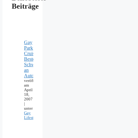
Beiträge
Gay
Parkplatz
Cruising:
Beste
Schwulentreffs
an
Autobahn
veröffentlicht
am
April
18,
2007
|
unter
Gay
Lifestyle