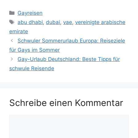
Kategorien
Gayreisen
Schlagwörter
abu dhabi
,
dubai
,
vae
,
vereinigte arabische
emirate
Schwuler Sommerurlaub Europa: Reiseziele
für Gays im Sommer
Gay-Urlaub Deutschland: Beste Tipps für
schwule Reisende
Schreibe einen Kommentar
Kommentar