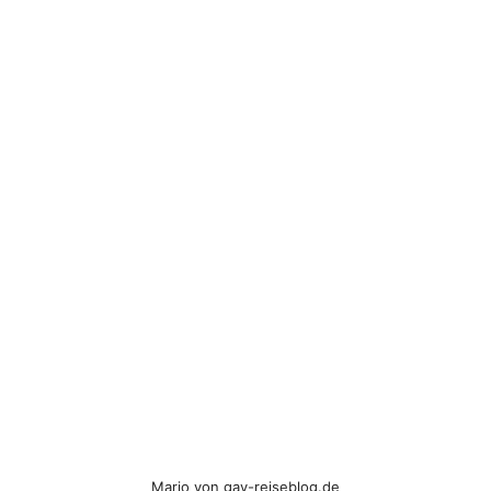
Mario von gay-reiseblog.de