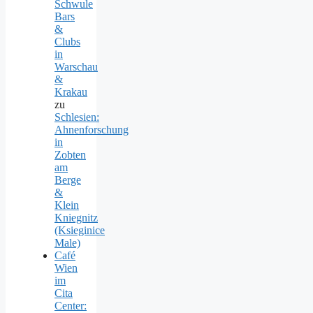
Schwule
Bars
&
Clubs
in
Warschau
&
Krakau
zu
Schlesien:
Ahnenforschung
in
Zobten
am
Berge
&
Klein
Kniegnitz
(Ksieginice
Male)
Café
Wien
im
Cita
Center: