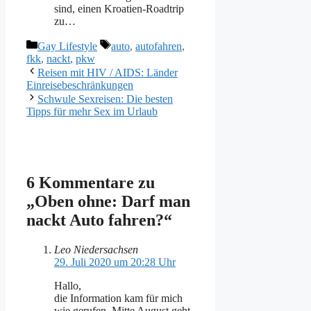
sind, einen Kroatien-Roadtrip
zu…
Kategorien
Schlagwörter
Gay Lifestyle
auto
,
autofahren
,
fkk
,
nackt
,
pkw
Reisen mit HIV / AIDS: Länder
Einreisebeschränkungen
Schwule Sexreisen: Die besten
Tipps für mehr Sex im Urlaub
6 Kommentare zu
„Oben ohne: Darf man
nackt Auto fahren?“
Leo Niedersachsen
29. Juli 2020 um 20:28 Uhr
Hallo,
die Information kam für mich
wie gerufen. Mitte August geht