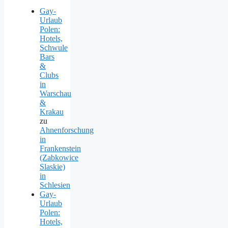
Gay-
Urlaub
Polen:
Hotels,
Schwule
Bars
&
Clubs
in
Warschau
&
Krakau
zu
Ahnenforschung
in
Frankenstein
(Zabkowice
Slaskie)
in
Schlesien
Gay-
Urlaub
Polen:
Hotels,