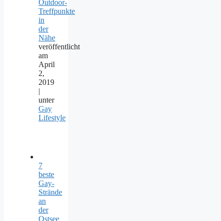
Outdoor-
Treffpunkte
in
der
Nähe
veröffentlicht
am
April
2,
2019
|
unter
Gay
Lifestyle
7
beste
Gay-
Strände
an
der
Ostsee