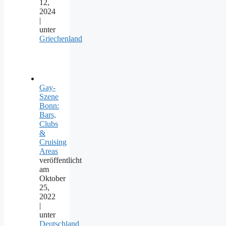
12,
2024
|
unter
Griechenland
Gay-
Szene
Bonn:
Bars,
Clubs
&
Cruising
Areas
veröffentlicht
am
Oktober
25,
2022
|
unter
Deutschland