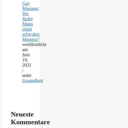
Gay
Massage:
Wo
findet
Mann
einen
schwulen
Masseur?
veröffentlicht
am
Juni
19,
2021
|
unter
Gesundheit
Neueste
Kommentare