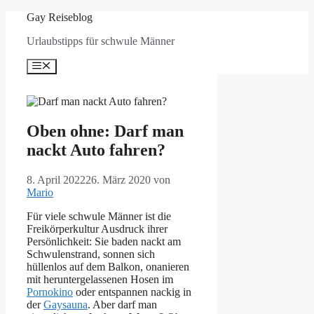
Zum
Gay Reiseblog
Inhalt
Urlaubstipps für schwule Männer
springen
Menü
Oben ohne: Darf man
nackt Auto fahren?
8. April 2022
26. März 2020
von
Mario
Für viele schwule Männer ist die
Freikörperkultur Ausdruck ihrer
Persönlichkeit: Sie baden nackt am
Schwulenstrand, sonnen sich
hüllenlos auf dem Balkon, onanieren
mit heruntergelassenen Hosen im
Pornokino
oder entspannen nackig in
der
Gaysauna
. Aber darf man