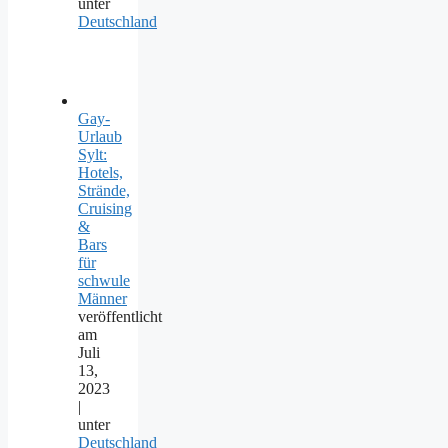
unter
Deutschland
Gay-
Urlaub
Sylt:
Hotels,
Strände,
Cruising
&
Bars
für
schwule
Männer
veröffentlicht
am
Juli
13,
2023
|
unter
Deutschland