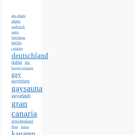
abu dhabi
alpen
arabisch
asien
barcelona
berlin
cruising
deutschland
dubai
fkk
fuerteventura
gay
gayreisen
gaysauna
gayurlaub
gran
canaria
griechenland
ibiza
italien
kanaren