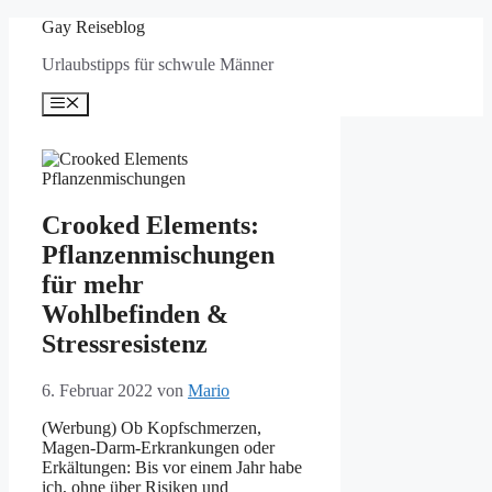
Zum
Gay Reiseblog
Inhalt
Urlaubstipps für schwule Männer
springen
Menü
Crooked Elements:
Pflanzenmischungen
für mehr
Wohlbefinden &
Stressresistenz
6. Februar 2022
von
Mario
(Werbung) Ob Kopfschmerzen,
Magen-Darm-Erkrankungen oder
Erkältungen: Bis vor einem Jahr habe
ich, ohne über Risiken und