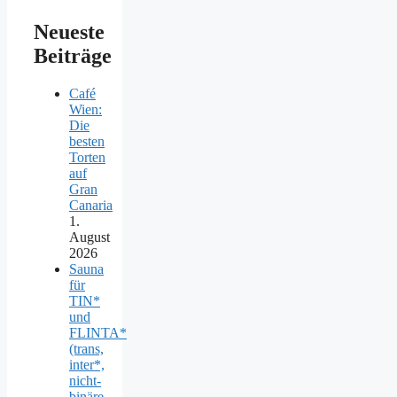
Neueste
Beiträge
Café
Wien:
Die
besten
Torten
auf
Gran
Canaria
1.
August
2026
Sauna
für
TIN*
und
FLINTA*
(trans,
inter*,
nicht-
binäre