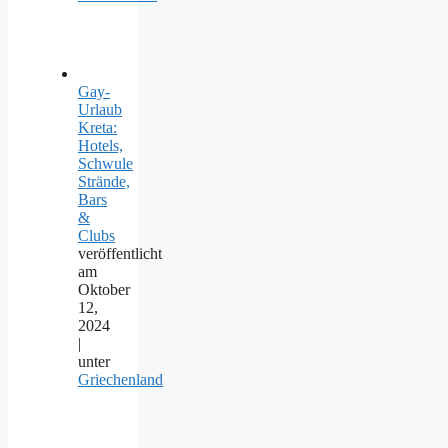
Gay-
Urlaub
Kreta:
Hotels,
Schwule
Strände,
Bars
&
Clubs
veröffentlicht
am
Oktober
12,
2024
|
unter
Griechenland