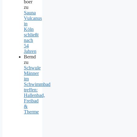
boer
zu
Sauna
Vulcanus
in
Köln
schließt
nach
54
Jahren
Bernd
zu
Schwule
Männer
im
Schwimmbad
treffen:
Hallenbad,
Freibad
&
Therme