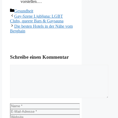
vorstellen.…
Kategorien
Gesundheit
Gay-Szene Ljubljana: LGBT
Clubs, queere Bars & Gaysauna
Die besten Hotels in der Nähe vom
Berghain
Schreibe einen Kommentar
Kommentar
Name
E-
Mail-
Website