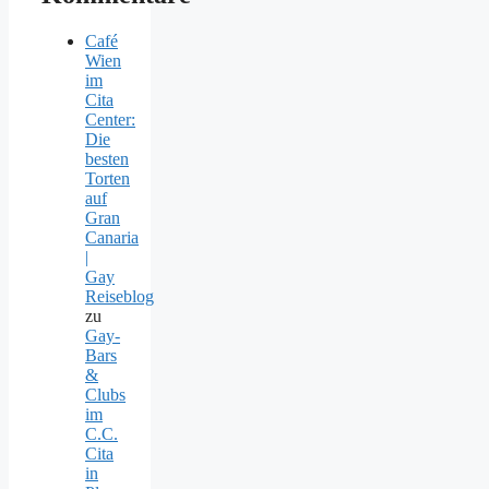
Café
Wien
im
Cita
Center:
Die
besten
Torten
auf
Gran
Canaria
|
Gay
Reiseblog
zu
Gay-
Bars
&
Clubs
im
C.C.
Cita
in