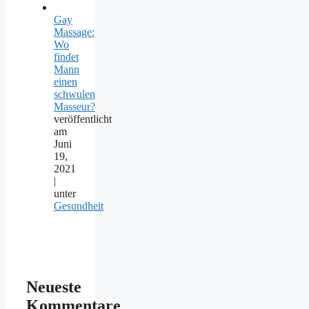
Gay
Massage:
Wo
findet
Mann
einen
schwulen
Masseur?
veröffentlicht
am
Juni
19,
2021
|
unter
Gesundheit
Neueste
Kommentare