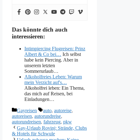
Das könnte dich auch
interessieren:
Intimpiercing Flugreisen: Prinz
Albert & Co bei…
Ich selbst
habe kein Piercing. Aber in
unserem letzten
Sommerurlaub…
Alkoholfreies Leben: Warum
mein Verzicht auf's…
Alkoholfrei leben: Ein Thema,
das mich auf Reisen, bei
Einladungen…
Kategorien
Schlagwörter
Gayreisen
auto
,
autoreise
,
autoreisen
,
autorundreise
,
autorundreisen
,
fahrzeug
,
pkw
Gay-Urlaub Rovinj: Strände, Clubs
& Hotels für Schwule
Urlaub zuhause machen: Keine