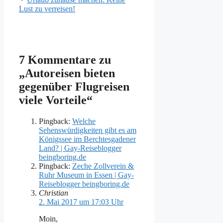
Lust zu verreisen!
7 Kommentare zu
„Autoreisen bieten
gegenüber Flugreisen
viele Vorteile“
Pingback:
Welche
Sehenswürdigkeiten gibt es am
Königssee im Berchtesgadener
Land? | Gay-Reiseblogger
beingboring.de
Pingback:
Zeche Zollverein &
Ruhr Museum in Essen | Gay-
Reiseblogger beingboring.de
Christian
2. Mai 2017 um 17:03 Uhr
Moin,