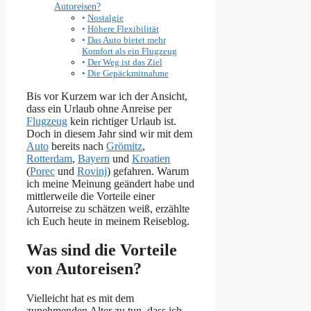
Autoreisen?
Nostalgie
Höhere Flexibilität
Das Auto bietet mehr
Komfort als ein Flugzeug
Der Weg ist das Ziel
Die Gepäckmitnahme
Bis vor Kurzem war ich der Ansicht,
dass ein Urlaub ohne Anreise per
Flugzeug
kein richtiger Urlaub ist.
Doch in diesem Jahr sind wir mit dem
Auto
bereits nach
Grömitz
,
Rotterdam
,
Bayern
und
Kroatien
(
Porec
und
Rovinj
) gefahren. Warum
ich meine Meinung geändert habe und
mittlerweile die Vorteile einer
Autorreise zu schätzen weiß, erzählte
ich Euch heute in meinem Reiseblog.
Was sind die Vorteile
von Autoreisen?
Vielleicht hat es mit dem
zunehmenden Alter zu tun, dass ich