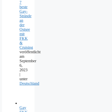
7
beste
Gay-
Strände
an
der
Ostsee
mit
FKK
&
Cruising
veröffentlicht
am
September
6,
2023
|
unter
Deutschland
Gay