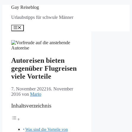
Zum
Gay Reiseblog
Inhalt
Urlaubstipps für schwule Männer
springen
Menü
Autoreisen bieten
gegenüber Flugreisen
viele Vorteile
7. November 2022
16. November
2016
von
Mario
Inhaltsverzeichnis
Was sind die Vorteile von