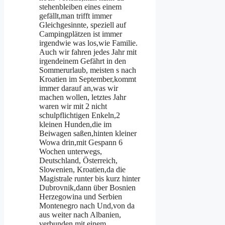
stehenbleiben eines einem
gefällt,man trifft immer
Gleichgesinnte, speziell auf
Campingplätzen ist immer
irgendwie was los,wie Familie.
Auch wir fahren jedes Jahr mit
irgendeinem Gefährt in den
Sommerurlaub, meisten s nach
Kroatien im September,kommt
immer darauf an,was wir
machen wollen, letztes Jahr
waren wir mit 2 nicht
schulpflichtigen Enkeln,2
kleinen Hunden,die im
Beiwagen saßen,hinten kleiner
Wowa drin,mit Gespann 6
Wochen unterwegs,
Deutschland, Österreich,
Slowenien, Kroatien,da die
Magistrale runter bis kurz hinter
Dubrovnik,dann über Bosnien
Herzegowina und Serbien
Montenegro nach Und,von da
aus weiter nach Albanien,
verbunden mit einem