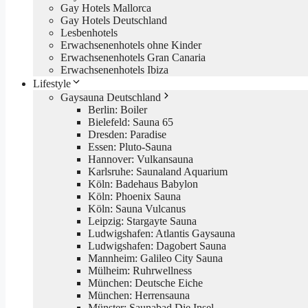
Gay Hotels Mallorca
Gay Hotels Deutschland
Lesbenhotels
Erwachsenenhotels ohne Kinder
Erwachsenenhotels Gran Canaria
Erwachsenenhotels Ibiza
Lifestyle
Gaysauna Deutschland
Berlin: Boiler
Bielefeld: Sauna 65
Dresden: Paradise
Essen: Pluto-Sauna
Hannover: Vulkansauna
Karlsruhe: Saunaland Aquarium
Köln: Badehaus Babylon
Köln: Phoenix Sauna
Köln: Sauna Vulcanus
Leipzig: Stargayte Sauna
Ludwigshafen: Atlantis Gaysauna
Ludwigshafen: Dagobert Sauna
Mannheim: Galileo City Sauna
Mülheim: Ruhrwellness
München: Deutsche Eiche
München: Herrensauna
Münster: Saunabad Die Insel