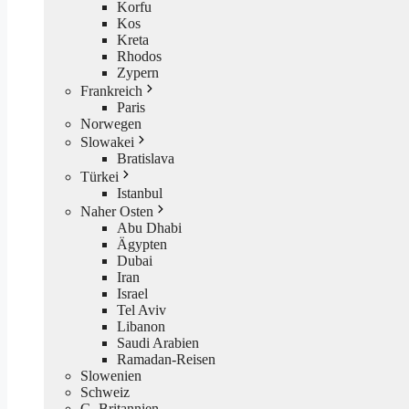
Korfu
Kos
Kreta
Rhodos
Zypern
Frankreich
Paris
Norwegen
Slowakei
Bratislava
Türkei
Istanbul
Naher Osten
Abu Dhabi
Ägypten
Dubai
Iran
Israel
Tel Aviv
Libanon
Saudi Arabien
Ramadan-Reisen
Slowenien
Schweiz
G. Britannien