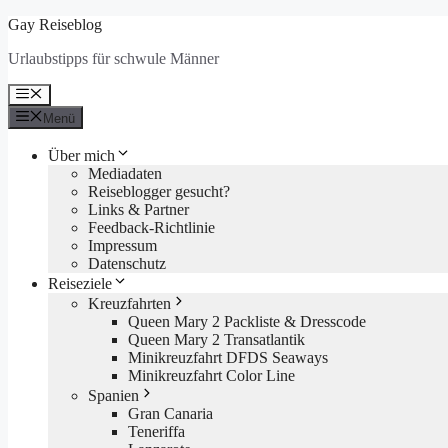
Zum
Gay Reiseblog
Inhalt
Urlaubstipps für schwule Männer
springen
Menü
Menü
Über mich
Mediadaten
Reiseblogger gesucht?
Links & Partner
Feedback-Richtlinie
Impressum
Datenschutz
Reiseziele
Kreuzfahrten
Queen Mary 2 Packliste & Dresscode
Queen Mary 2 Transatlantik
Minikreuzfahrt DFDS Seaways
Minikreuzfahrt Color Line
Spanien
Gran Canaria
Teneriffa