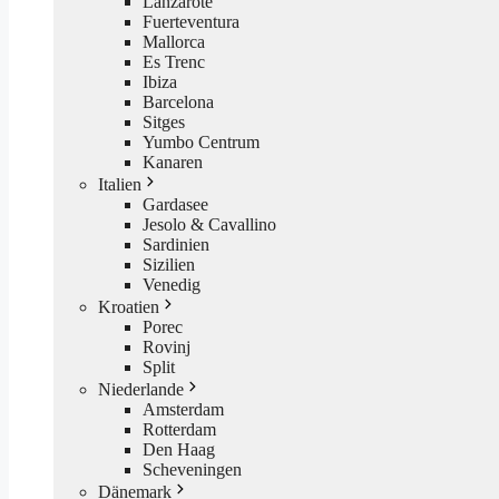
Lanzarote
Fuerteventura
Mallorca
Es Trenc
Ibiza
Barcelona
Sitges
Yumbo Centrum
Kanaren
Italien
Gardasee
Jesolo & Cavallino
Sardinien
Sizilien
Venedig
Kroatien
Porec
Rovinj
Split
Niederlande
Amsterdam
Rotterdam
Den Haag
Scheveningen
Dänemark