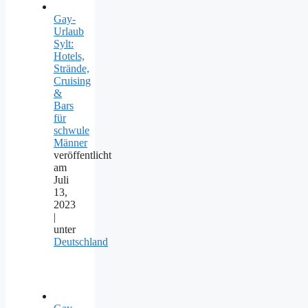
Gay-
Urlaub
Sylt:
Hotels,
Strände,
Cruising
&
Bars
für
schwule
Männer
veröffentlicht
am
Juli
13,
2023
|
unter
Deutschland