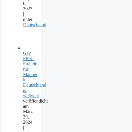
6,
2023
|
unter
Deutschland
Gay
FKK-
Strände
für
Männer
in
Deutschland
&
weltweit
veröffentlicht
am
März
29,
2024
|