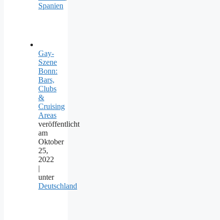
Spanien
Gay-
Szene
Bonn:
Bars,
Clubs
&
Cruising
Areas
veröffentlicht
am
Oktober
25,
2022
|
unter
Deutschland