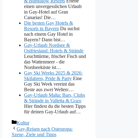
& Bungalow Resorts
Erlebe
einen unvergesslichen Urlaub
in Gay-Hotel auf Gran
Canarias! Die…
Die besten Gay Hotels &
Resorts in Bayern
Du suchst
nach einem Gay Hotel in
Bayern? Dann bist…
Gay-Urlaub Nordsee &
Ostfriesland: Hotels & Strände
Leuchttürme, frischer Fisch und
das Wattenmeer - die
Nordseeküste ist…
Gay Ski Weeks 2025 & 2026:
Skifahren, Pride & Party
Eine
Gay Ski Week vereint das
Beste aus zwei Welten:…
Gay-Urlaub Malta: Bars, Clubs
& Strände in Valletta & Gozo
Hier findest du die besten Tipps
für deinen Gay-Urlaub auf…
Kategorien
Kultur
Gay-Reisen nach Osteuropa:
Szene, Ziele und Tipps