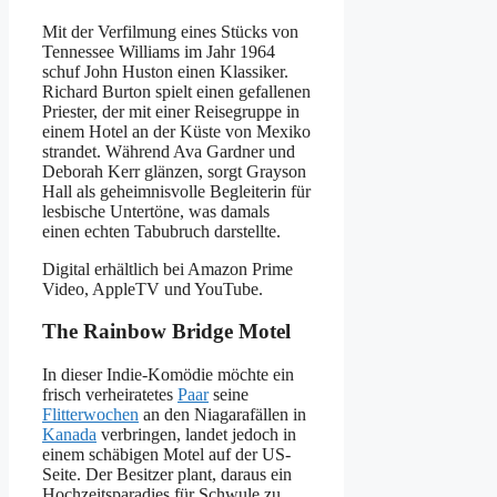
Mit der Verfilmung eines Stücks von
Tennessee Williams im Jahr 1964
schuf John Huston einen Klassiker.
Richard Burton spielt einen gefallenen
Priester, der mit einer Reisegruppe in
einem Hotel an der Küste von Mexiko
strandet. Während Ava Gardner und
Deborah Kerr glänzen, sorgt Grayson
Hall als geheimnisvolle Begleiterin für
lesbische Untertöne, was damals
einen echten Tabubruch darstellte.
Digital erhältlich bei Amazon Prime
Video, AppleTV und YouTube.
The Rainbow Bridge Motel
In dieser Indie-Komödie möchte ein
frisch verheiratetes
Paar
seine
Flitterwochen
an den Niagarafällen in
Kanada
verbringen, landet jedoch in
einem schäbigen Motel auf der US-
Seite. Der Besitzer plant, daraus ein
Hochzeitsparadies für Schwule zu