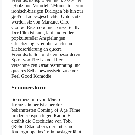
Freundschaftsproben und klassischer
„Stolz und Vorurteil”-Momente – von
ironisch-bissigen Dialogen bis hin zur
großen Liebesgeschichte. Unterstützt
werden sie von Margaret Cho,
Conrad Ricamora und James Scully.
Der Film ist bunt, laut und voller
popkultureller Anspielungen.
Gleichzeitig ist er aber auch eine
Liebeserklärung an queere
Freundschaften und den besonderen
Spirit von Fire Island. Hier
verschmelzen Urlaubsstimmung und
queeres Selbstbewusstsein zu einer
Feel-Good-Komödie.
Sommersturm
Sommersturm von Marco
Kreuzpaintner ist einer der
bekanntesten Coming-of-Age-Filme
im deutschsprachigen Raum. Er
erzählt die Geschichte von Tobi
(Robert Stadlober), der mit seiner
Rudergruppe ins Trainingslager fährt.