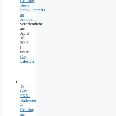
Cruising:
Beste
Schwulentreffs
an
Autobahn
veröffentlicht
am
April
18,
2007
|
unter
Gay
Lifestyle
18
Gay
FKK-
Badeseen
&
Cruising
am