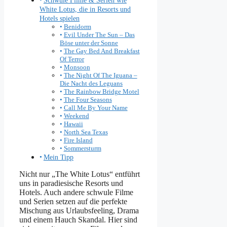
White Lotus, die in Resorts und
Hotels spielen
Benidorm
Evil Under The Sun – Das
Böse unter der Sonne
The Gay Bed And Breakfast
Of Terror
Monsoon
The Night Of The Iguana –
Die Nacht des Leguans
The Rainbow Bridge Motel
The Four Seasons
Call Me By Your Name
Weekend
Hawaii
North Sea Texas
Fire Island
Sommersturm
Mein Tipp
Nicht nur „The White Lotus“ entführt
uns in paradiesische Resorts und
Hotels. Auch andere schwule Filme
und Serien setzen auf die perfekte
Mischung aus Urlaubsfeeling, Drama
und einem Hauch Skandal. Hier sind