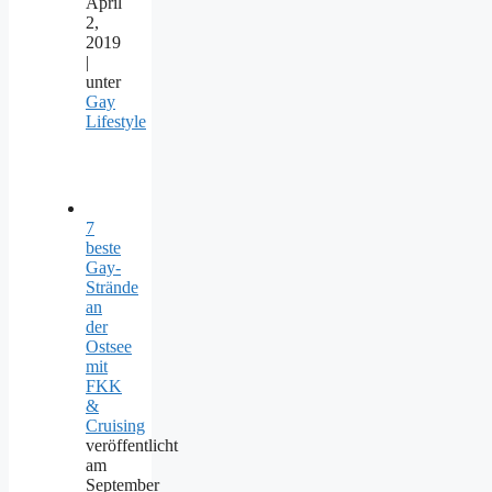
April
2,
2019
|
unter
Gay
Lifestyle
7
beste
Gay-
Strände
an
der
Ostsee
mit
FKK
&
Cruising
veröffentlicht
am
September