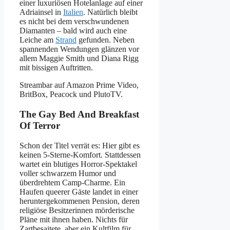
einer luxuriösen Hotelanlage auf einer
Adriainsel in
Italien
. Natürlich bleibt
es nicht bei dem verschwundenen
Diamanten – bald wird auch eine
Leiche am
Strand
gefunden. Neben
spannenden Wendungen glänzen vor
allem Maggie Smith und Diana Rigg
mit bissigen Auftritten.
Streambar auf Amazon Prime Video,
BritBox, Peacock und PlutoTV.
The Gay Bed And Breakfast
Of Terror
Schon der Titel verrät es: Hier gibt es
keinen 5-Sterne-Komfort. Stattdessen
wartet ein blutiges Horror-Spektakel
voller schwarzem Humor und
überdrehtem Camp-Charme. Ein
Haufen queerer Gäste landet in einer
heruntergekommenen Pension, deren
religiöse Besitzerinnen mörderische
Pläne mit ihnen haben. Nichts für
Zartbesaitete, aber ein Kultfilm für