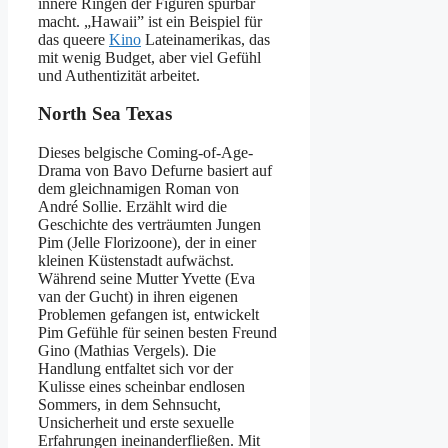
innere Ringen der Figuren spürbar
macht. „Hawaii” ist ein Beispiel für
das queere
Kino
Lateinamerikas, das
mit wenig Budget, aber viel Gefühl
und Authentizität arbeitet.
North Sea Texas
Dieses belgische Coming-of-Age-
Drama von Bavo Defurne basiert auf
dem gleichnamigen Roman von
André Sollie. Erzählt wird die
Geschichte des verträumten Jungen
Pim (Jelle Florizoone), der in einer
kleinen Küstenstadt aufwächst.
Während seine Mutter Yvette (Eva
van der Gucht) in ihren eigenen
Problemen gefangen ist, entwickelt
Pim Gefühle für seinen besten Freund
Gino (Mathias Vergels). Die
Handlung entfaltet sich vor der
Kulisse eines scheinbar endlosen
Sommers, in dem Sehnsucht,
Unsicherheit und erste sexuelle
Erfahrungen ineinanderfließen. Mit