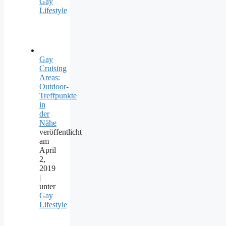
Gay
Lifestyle
Gay
Cruising
Areas:
Outdoor-
Treffpunkte
in
der
Nähe
veröffentlicht
am
April
2,
2019
|
unter
Gay
Lifestyle