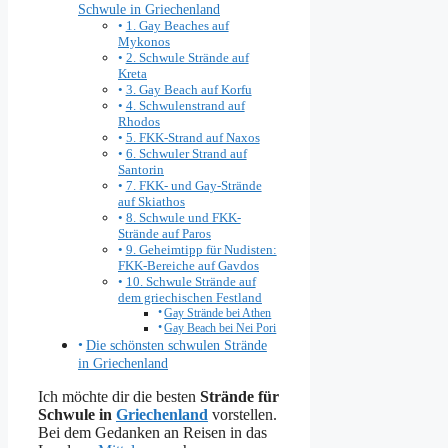
Schwule in Griechenland
1. Gay Beaches auf
Mykonos
2. Schwule Strände auf
Kreta
3. Gay Beach auf Korfu
4. Schwulenstrand auf
Rhodos
5. FKK-Strand auf Naxos
6. Schwuler Strand auf
Santorin
7. FKK- und Gay-Strände
auf Skiathos
8. Schwule und FKK-
Strände auf Paros
9. Geheimtipp für Nudisten:
FKK-Bereiche auf Gavdos
10. Schwule Strände auf
dem griechischen Festland
Gay Strände bei Athen
Gay Beach bei Nei Pori
Die schönsten schwulen Strände
in Griechenland
Ich möchte dir die besten
Strände für
Schwule in
Griechenland
vorstellen.
Bei dem Gedanken an Reisen in das