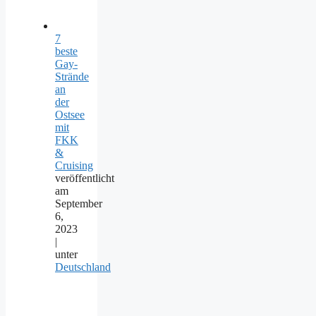
7
beste
Gay-
Strände
an
der
Ostsee
mit
FKK
&
Cruising
veröffentlicht
am
September
6,
2023
|
unter
Deutschland