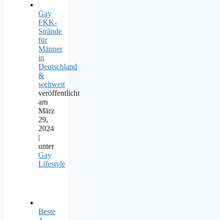
Gay
FKK-
Strände
für
Männer
in
Deutschland
&
weltweit
veröffentlicht
am
März
29,
2024
|
unter
Gay
Lifestyle
Beste