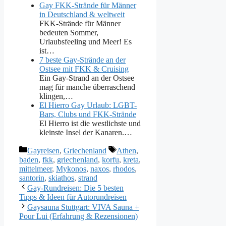
Gay FKK-Strände für Männer
in Deutschland & weltweit
FKK-Strände für Männer
bedeuten Sommer,
Urlaubsfeeling und Meer! Es
ist…
7 beste Gay-Strände an der
Ostsee mit FKK & Cruising
Ein Gay-Strand an der Ostsee
mag für manche überraschend
klingen,…
El Hierro Gay Urlaub: LGBT-
Bars, Clubs und FKK-Strände
El Hierro ist die westlichste und
kleinste Insel der Kanaren.…
Kategorien
Schlagwörter
Gayreisen
,
Griechenland
Athen
,
baden
,
fkk
,
griechenland
,
korfu
,
kreta
,
mittelmeer
,
Mykonos
,
naxos
,
rhodos
,
santorin
,
skiathos
,
strand
Gay-Rundreisen: Die 5 besten
Tipps & Ideen für Autorundreisen
Gaysauna Stuttgart: VIVA Sauna +
Pour Lui (Erfahrung & Rezensionen)