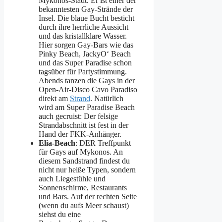
Mykonos-Stadt. Er ist einer der
bekanntesten Gay-Strände der
Insel. Die blaue Bucht besticht
durch ihre herrliche Aussicht
und das kristallklare Wasser.
Hier sorgen Gay-Bars wie das
Pinky Beach, JackyO‘ Beach
und das Super Paradise schon
tagsüber für Partystimmung.
Abends tanzen die Gays in der
Open-Air-Disco Cavo Paradiso
direkt am
Strand
. Natürlich
wird am Super Paradise Beach
auch gecruist: Der felsige
Strandabschnitt ist fest in der
Hand der FKK-Anhänger.
Elia-Beach
: DER Treffpunkt
für Gays auf Mykonos. An
diesem Sandstrand findest du
nicht nur heiße Typen, sondern
auch Liegestühle und
Sonnenschirme, Restaurants
und Bars. Auf der rechten Seite
(wenn du aufs Meer schaust)
siehst du eine