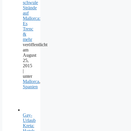
schwule
Strände
auf
Mallorca:
Es
Trenc
&
mehr
veröffentlicht
am
August
25,
2015
|
unter
Mallorca
,
Spanien
Gay-
Urlaub
Kreta:
Hotels,