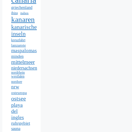
griechenland
ibiza
italien
kanaren
kanarische
inseln
kreuzfahrt
lanzarote
maspalomas
minden
mittelmeer
niedersachsen
nordrhein
westfalen
nordsee
nrw
osteuropa
ostsee
playa
del
ingles
ruhrgebiet
sauna