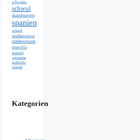
schweden
schwul
skandinavien
spanien
strand
städtereisen
städteurlaub
teneriffa
thailand
vereinigte
arabische
emirate
Kategorien