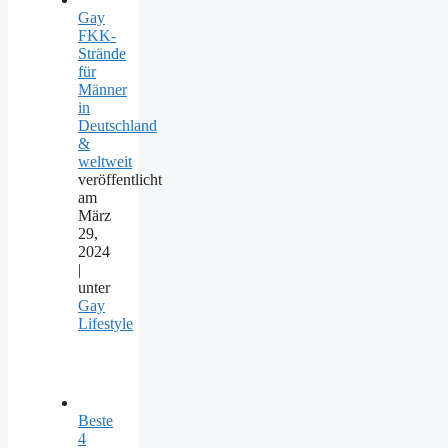
Gay
FKK-
Strände
für
Männer
in
Deutschland
&
weltweit
veröffentlicht
am
März
29,
2024
|
unter
Gay
Lifestyle
Beste
4