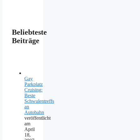
Beliebteste
Beiträge
Gay
Parkplatz
Cruising:
Beste
Schwulentreffs
an
Autobahn
veröffentlicht
am
April
18,