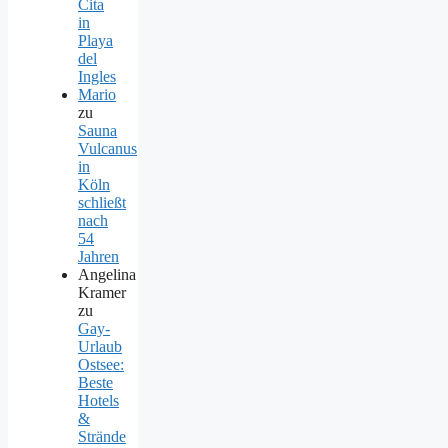
Cita
in
Playa
del
Ingles
Mario
zu
Sauna
Vulcanus
in
Köln
schließt
nach
54
Jahren
Angelina
Kramer
zu
Gay-
Urlaub
Ostsee:
Beste
Hotels
&
Strände