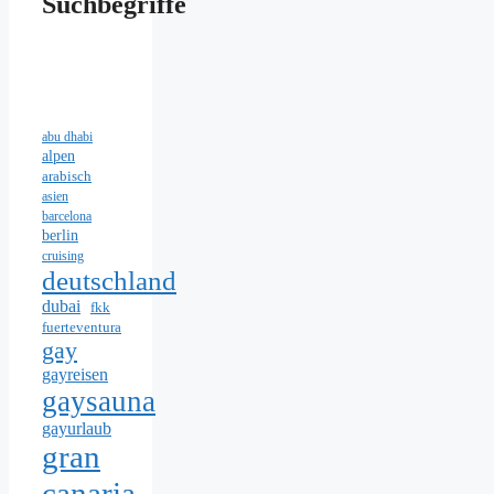
Suchbegriffe
abu dhabi
alpen
arabisch
asien
barcelona
berlin
cruising
deutschland
dubai
fkk
fuerteventura
gay
gayreisen
gaysauna
gayurlaub
gran
canaria