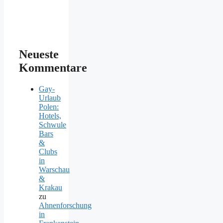
Neueste
Kommentare
Gay-
Urlaub
Polen:
Hotels,
Schwule
Bars
&
Clubs
in
Warschau
&
Krakau
zu
Ahnenforschung
in