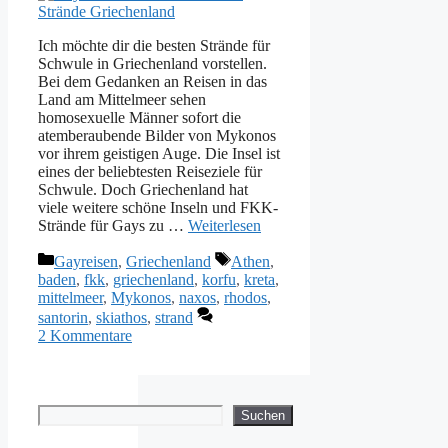
Ich möchte dir die besten Strände für
Schwule in Griechenland vorstellen.
Bei dem Gedanken an Reisen in das
Land am Mittelmeer sehen
homosexuelle Männer sofort die
atemberaubende Bilder von Mykonos
vor ihrem geistigen Auge. Die Insel ist
eines der beliebtesten Reiseziele für
Schwule. Doch Griechenland hat
viele weitere schöne Inseln und FKK-
Strände für Gays zu …
Weiterlesen
Kategorien
Schlagwörter
Gayreisen
,
Griechenland
Athen
,
baden
,
fkk
,
griechenland
,
korfu
,
kreta
,
mittelmeer
,
Mykonos
,
naxos
,
rhodos
,
santorin
,
skiathos
,
strand
2 Kommentare
Suchen
Suchen