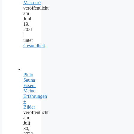
Masseur?
veröffentlicht
am
Juni
19,
2021
|
unter
Gesundheit
Pluto
Sauna
Essen:
Meine
Erfahrungen
+
Bilder
veröffentlicht
am
Juli
30,
2023