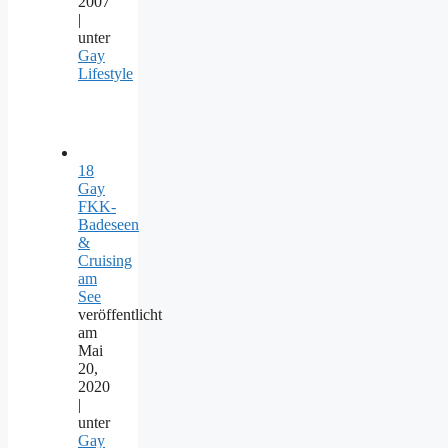
2007
|
unter
Gay
Lifestyle
18
Gay
FKK-
Badeseen
&
Cruising
am
See
veröffentlicht
am
Mai
20,
2020
|
unter
Gay