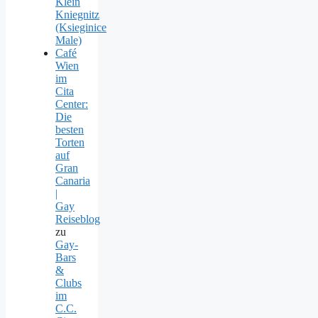
Klein
Kniegnitz
(Ksieginice
Male)
Café
Wien
im
Cita
Center:
Die
besten
Torten
auf
Gran
Canaria
|
Gay
Reiseblog
zu
Gay-
Bars
&
Clubs
im
C.C.