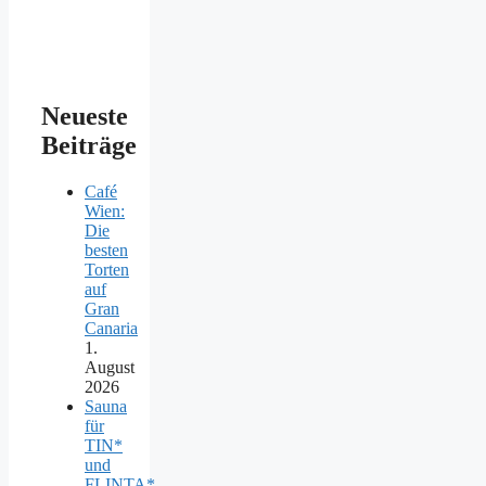
Neueste
Beiträge
Café
Wien:
Die
besten
Torten
auf
Gran
Canaria
1.
August
2026
Sauna
für
TIN*
und
FLINTA*