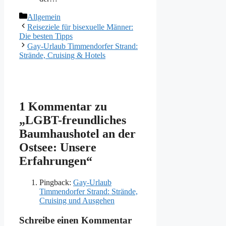
Kategorien
Allgemein
Reiseziele für bisexuelle Männer:
Die besten Tipps
Gay-Urlaub Timmendorfer Strand:
Strände, Cruising & Hotels
1 Kommentar zu
„LGBT-freundliches
Baumhaushotel an der
Ostsee: Unsere
Erfahrungen“
Pingback:
Gay-Urlaub
Timmendorfer Strand: Strände,
Cruising und Ausgehen
Schreibe einen Kommentar