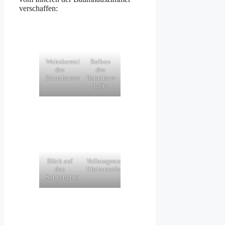
verschaffen:
Wohnbereich
Balkon
des
des
Baumhauses
Baumhaus-
Lofts
Blick auf
Vollausgestattete
den
Küchenzeile
Sonnenuntergang