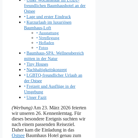
freundlichen Baumhaushotel an der
Ostsee
Lage und erster Eindruck
Kurzurlaub im luxuriösen
Baumhaus-Loft
Ausstattung
Verpflegung
Hofladen
Fotos
Baumhaus-SPA: Wellnessbereich
mitten in der Natur
Tiny Houses
Nachhaltigkeitskonzept
LGBTQ-freundlicher Urlaub an
der Ostsee
Freizeit und Ausflüge in der
Umgebung
Unser Fazit
(Werbung)
Am 23. März 2026 feierten
wir unseren 26. Kennenlerntag. Für
dieses besondere Ereignis suchten wir
nach einem passenden Reiseziel.
Daher kam die Einladung in das
Ostsee
Baumhaus Hotel genau zum