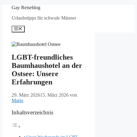
Zum
Gay Reiseblog
Inhalt
Urlaubstipps für schwule Männer
springen
Menü
LGBT-freundliches
Baumhaushotel an der
Ostsee: Unsere
Erfahrungen
29. März 2026
15. März 2026
von
Mario
Inhaltsverzeichnis
Unser Wochenende im LGBT-