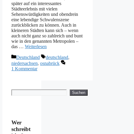
später auf ein interessantes
Städteerlebnis mit vielen
Sehenswürdigkeiten und obendrein
eine lebendige Schwulenszene
zurückblicken zu können. Auch in
kleineren Städten kann sich – wenn
auch nicht ganz so zahlreich und bunt
wie in den genannten Metropolen –
das …
Weiterlesen
Kategorien
Schlagwörter
Deutschland
deutschland
,
niedersachsen
,
osnabrück
1 Kommentar
Suchen
Suchen
Wer
schreibt