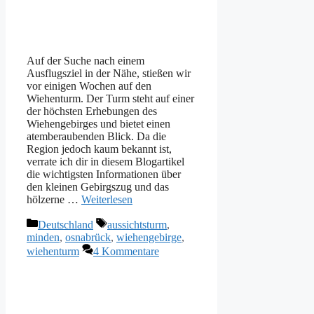
Auf der Suche nach einem
Ausflugsziel in der Nähe, stießen wir
vor einigen Wochen auf den
Wiehenturm. Der Turm steht auf einer
der höchsten Erhebungen des
Wiehengebirges und bietet einen
atemberaubenden Blick. Da die
Region jedoch kaum bekannt ist,
verrate ich dir in diesem Blogartikel
die wichtigsten Informationen über
den kleinen Gebirgszug und das
hölzerne …
Weiterlesen
Kategorien
Schlagwörter
Deutschland
aussichtsturm
,
minden
,
osnabrück
,
wiehengebirge
,
wiehenturm
4 Kommentare