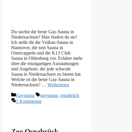
Du suchst die beste Gay-Sauna in
Niedersachsen? Hier findest du sie!
Ich stelle dir die Vulkan-Sauna in
Hannover, die tom Sauna in
Ostercappeln und die K13 Club
Sauna in Oldenburg vor. Erfahre mehr
über die einzigartigen Ausstattungen
und Angebote, die jede schwule
Sauna in Niedersachsen zu bieten hat.
Welche ist die beste Gay-Sauna in
Niedersachsen? …
Weiterlesen
Kategorien
Schlagwörter
Gaysauna
gaysauna
,
osnabrück
1 Kommentar
Zoo Osnabrück