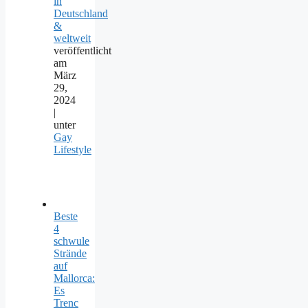
in
Deutschland
&
weltweit
veröffentlicht
am
März
29,
2024
|
unter
Gay
Lifestyle
Beste
4
schwule
Strände
auf
Mallorca:
Es
Trenc