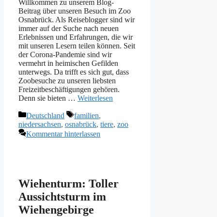
Willkommen zu unserem Blog-
Beitrag über unseren Besuch im Zoo
Osnabrück. Als Reiseblogger sind wir
immer auf der Suche nach neuen
Erlebnissen und Erfahrungen, die wir
mit unseren Lesern teilen können. Seit
der Corona-Pandemie sind wir
vermehrt in heimischen Gefilden
unterwegs. Da trifft es sich gut, dass
Zoobesuche zu unseren liebsten
Freizeitbeschäftigungen gehören.
Denn sie bieten …
Weiterlesen
Kategorien
Schlagwörter
Deutschland
familien
,
niedersachsen
,
osnabrück
,
tiere
,
zoo
Kommentar hinterlassen
Wiehenturm: Toller
Aussichtsturm im
Wiehengebirge