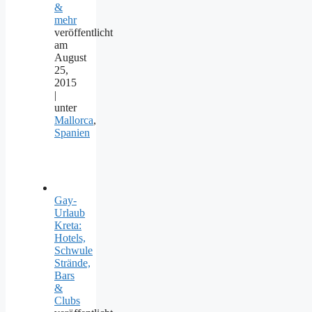
&
mehr
veröffentlicht
am
August
25,
2015
|
unter
Mallorca
,
Spanien
Gay-
Urlaub
Kreta:
Hotels,
Schwule
Strände,
Bars
&
Clubs