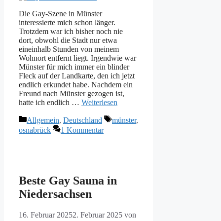
Die Gay-Szene in Münster
interessierte mich schon länger.
Trotzdem war ich bisher noch nie
dort, obwohl die Stadt nur etwa
eineinhalb Stunden von meinem
Wohnort entfernt liegt. Irgendwie war
Münster für mich immer ein blinder
Fleck auf der Landkarte, den ich jetzt
endlich erkundet habe. Nachdem ein
Freund nach Münster gezogen ist,
hatte ich endlich …
Weiterlesen
Kategorien
Schlagwörter
Allgemein
,
Deutschland
münster
,
osnabrück
1 Kommentar
Beste Gay Sauna in
Niedersachsen
16. Februar 2025
2. Februar 2025
von