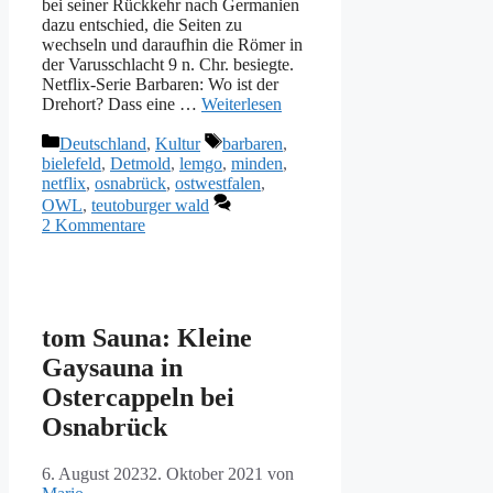
bei seiner Rückkehr nach Germanien
dazu entschied, die Seiten zu
wechseln und daraufhin die Römer in
der Varusschlacht 9 n. Chr. besiegte.
Netflix-Serie Barbaren: Wo ist der
Drehort? Dass eine …
Weiterlesen
Kategorien
Schlagwörter
Deutschland
,
Kultur
barbaren
,
bielefeld
,
Detmold
,
lemgo
,
minden
,
netflix
,
osnabrück
,
ostwestfalen
,
OWL
,
teutoburger wald
2 Kommentare
tom Sauna: Kleine
Gaysauna in
Ostercappeln bei
Osnabrück
6. August 2023
2. Oktober 2021
von