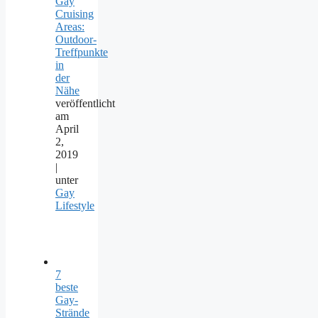
Gay
Cruising
Areas:
Outdoor-
Treffpunkte
in
der
Nähe
veröffentlicht
am
April
2,
2019
|
unter
Gay
Lifestyle
7
beste
Gay-
Strände