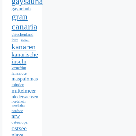
gaysauna
gayurlaub
gran
canaria
griechenland
ibiza
italien
kanaren
kanarische
inseln
kreuzfahrt
lanzarote
maspalomas
minden
mittelmeer
niedersachsen
nordrhein
westfalen
nordsee
nrw
osteuropa
ostsee
playa