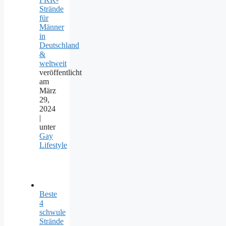
Strände
für
Männer
in
Deutschland
&
weltweit
veröffentlicht
am
März
29,
2024
|
unter
Gay
Lifestyle
Beste
4
schwule
Strände