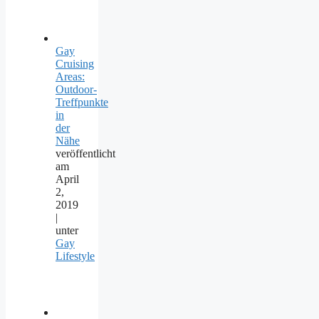
Gay
Cruising
Areas:
Outdoor-
Treffpunkte
in
der
Nähe
veröffentlicht
am
April
2,
2019
|
unter
Gay
Lifestyle