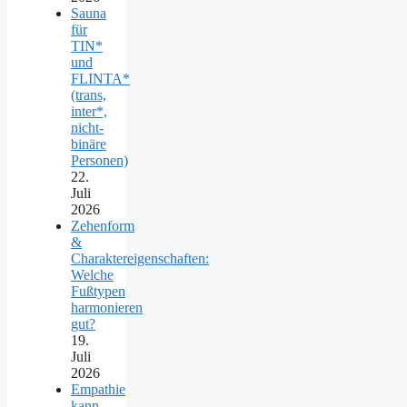
Sauna
für
TIN*
und
FLINTA*
(trans,
inter*,
nicht-
binäre
Personen)
22.
Juli
2026
Zehenform
&
Charaktereigenschaften:
Welche
Fußtypen
harmonieren
gut?
19.
Juli
2026
Empathie
kann