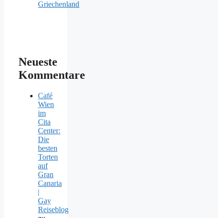
Griechenland
Neueste
Kommentare
Café
Wien
im
Cita
Center:
Die
besten
Torten
auf
Gran
Canaria
|
Gay
Reiseblog