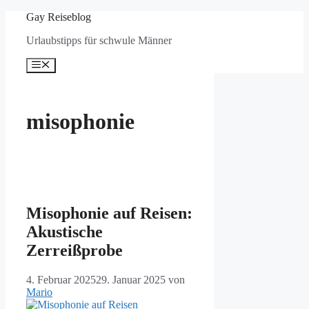
Zum
Gay Reiseblog
Inhalt
Urlaubstipps für schwule Männer
springen
Menü
misophonie
Misophonie auf Reisen:
Akustische
Zerreißprobe
4. Februar 2025
29. Januar 2025
von
Mario