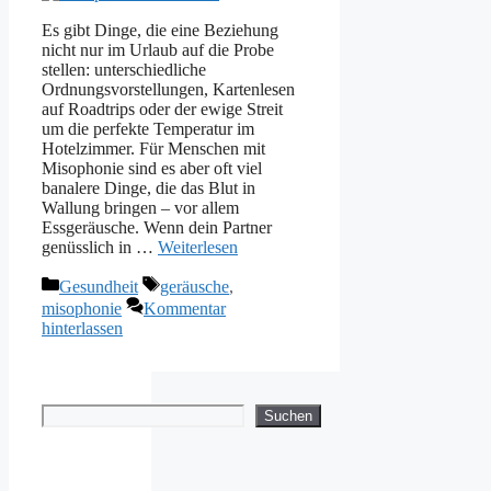
Es gibt Dinge, die eine Beziehung
nicht nur im Urlaub auf die Probe
stellen: unterschiedliche
Ordnungsvorstellungen, Kartenlesen
auf Roadtrips oder der ewige Streit
um die perfekte Temperatur im
Hotelzimmer. Für Menschen mit
Misophonie sind es aber oft viel
banalere Dinge, die das Blut in
Wallung bringen – vor allem
Essgeräusche. Wenn dein Partner
genüsslich in …
Weiterlesen
Kategorien
Schlagwörter
Gesundheit
geräusche
,
misophonie
Kommentar
hinterlassen
Suchen
Suchen