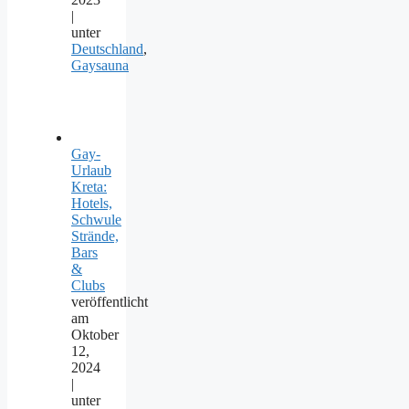
|
unter
Deutschland
,
Gaysauna
Gay-
Urlaub
Kreta:
Hotels,
Schwule
Strände,
Bars
&
Clubs
veröffentlicht
am
Oktober
12,
2024
|
unter