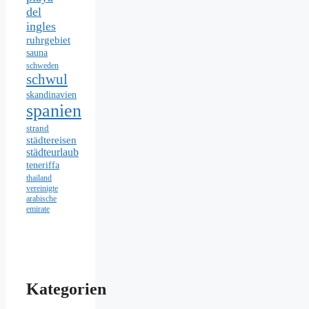
del
ingles
ruhrgebiet
sauna
schweden
schwul
skandinavien
spanien
strand
städtereisen
städteurlaub
teneriffa
thailand
vereinigte
arabische
emirate
Kategorien