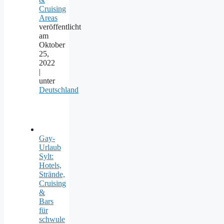
Cruising
Areas
veröffentlicht
am
Oktober
25,
2022
|
unter
Deutschland
Gay-
Urlaub
Sylt:
Hotels,
Strände,
Cruising
&
Bars
für
schwule