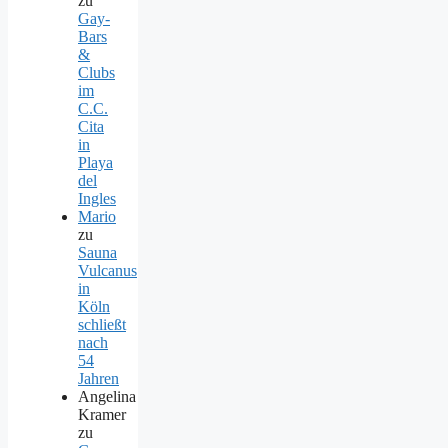
zu
Gay-
Bars
&
Clubs
im
C.C.
Cita
in
Playa
del
Ingles
Mario
zu
Sauna
Vulcanus
in
Köln
schließt
nach
54
Jahren
Angelina
Kramer
zu