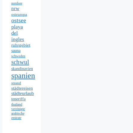
nordsee
nrw
osteuropa
ostsee
playa
del
ingles
ruhrgebiet
sauna
schweden
schwul
skandinavien
spanien
strand
städtereisen
städteurlaub
teneriffa
thailand
vereinigte
arabische
emirate