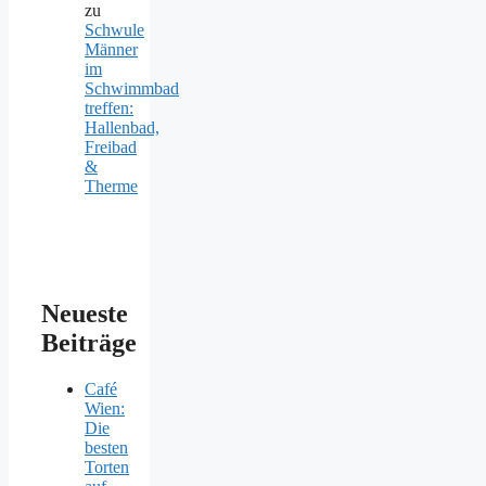
zu
Schwule
Männer
im
Schwimmbad
treffen:
Hallenbad,
Freibad
&
Therme
Neueste
Beiträge
Café
Wien:
Die
besten
Torten