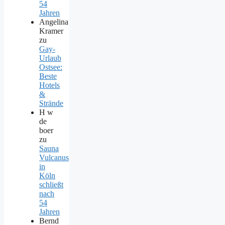
54
Jahren
Angelina
Kramer
zu
Gay-
Urlaub
Ostsee:
Beste
Hotels
&
Strände
H w
de
boer
zu
Sauna
Vulcanus
in
Köln
schließt
nach
54
Jahren
Bernd