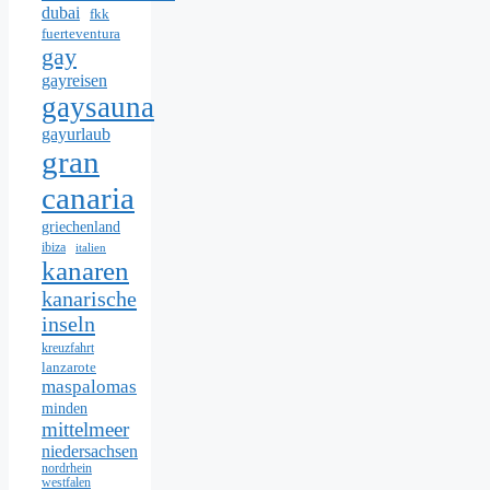
dubai
fkk
fuerteventura
gay
gayreisen
gaysauna
gayurlaub
gran
canaria
griechenland
ibiza
italien
kanaren
kanarische
inseln
kreuzfahrt
lanzarote
maspalomas
minden
mittelmeer
niedersachsen
nordrhein
westfalen