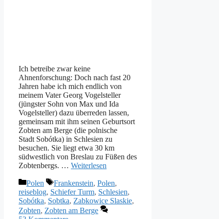
Ich betreibe zwar keine
Ahnenforschung: Doch nach fast 20
Jahren habe ich mich endlich von
meinem Vater Georg Vogelsteller
(jüngster Sohn von Max und Ida
Vogelsteller) dazu überreden lassen,
gemeinsam mit ihm seinen Geburtsort
Zobten am Berge (die polnische
Stadt Sobótka) in Schlesien zu
besuchen. Sie liegt etwa 30 km
südwestlich von Breslau zu Füßen des
Zobtenbergs. …
Weiterlesen
Kategorien
Schlagwörter
Polen
Frankenstein
,
Polen
,
reiseblog
,
Schiefer Turm
,
Schlesien
,
Sobótka
,
Sobtka
,
Zabkowice Slaskie
,
Zobten
,
Zobten am Berge