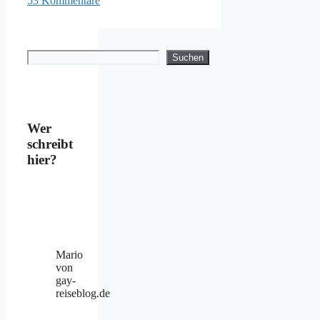
53 Kommentare
Suchen
Suchen
Wer
schreibt
hier?
Mario
von
gay-
reiseblog.de