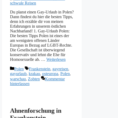
Du planst einen Gay-Urlaub in Polen?
Dann findest du hier die besten Tipps,
denn ich erzähle dir von meinen
Erfahrungen in unserem östlichen
Nachbarland! 1. Gay-Urlaub Polen:
Die besten Tipps Polen ist eines der
am wenigsten offenen Länder
Europas in Bezug auf LGBT-Rechte.
Die Gesellschaft ist überwiegend
konservativ und lehnt die Ehe für
Homosexuelle ab. …
Weiterlesen
Kategorien
Schlagwörter
Polen
Frankenstein
,
gayreisen
,
gayurlaub
,
krakau
,
osteuropa
,
Polen
,
warschau
,
Zobten
Kommentar
hinterlassen
Ahnenforschung in
Frankenstein