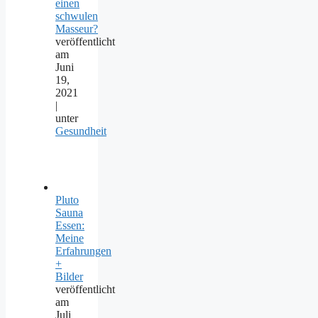
einen
schwulen
Masseur?
veröffentlicht
am
Juni
19,
2021
|
unter
Gesundheit
Pluto
Sauna
Essen:
Meine
Erfahrungen
+
Bilder
veröffentlicht
am
Juli