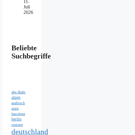
11.
Juli
2026
Beliebte
Suchbegriffe
abu dhabi
alpen
arabisch
asien
barcelona
berlin
cruising
deutschland