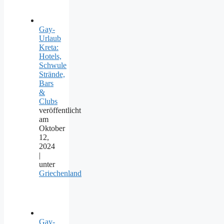
Gay-
Urlaub
Kreta:
Hotels,
Schwule
Strände,
Bars
&
Clubs
veröffentlicht
am
Oktober
12,
2024
|
unter
Griechenland
Gay-