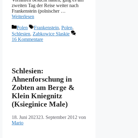
zweiten Tag der Reise weiter nach
Frankenstein (polnischer …
Weiterlesen
Kategorien
Schlagwörter
Polen
Frankenstein
,
Polen
,
Schlesien
,
Zabkowice Slaskie
16 Kommentare
Schlesien:
Ahnenforschung in
Zobten am Berge &
Klein Kniegnitz
(Ksieginice Male)
18. Juni 2023
23. September 2012
von
Mario