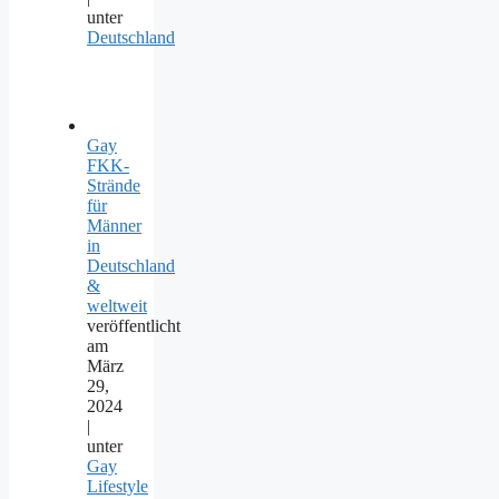
unter
Deutschland
Gay
FKK-
Strände
für
Männer
in
Deutschland
&
weltweit
veröffentlicht
am
März
29,
2024
|
unter
Gay
Lifestyle