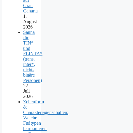
auf
Gran
Canaria
1.
August
2026
Sauna
für
TIN*
und
FLINTA*
(trans,
inter*,
nicht-
binäre
Personen)
22.
Juli
2026
Zehenform
&
Charaktereigenschaften:
Welche
Fußtypen
harmonieren