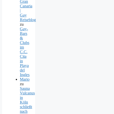
Gran
Canaria
|
Gay
Reiseblog
zu
Gay-
Bars
&
Clubs
im
C.C.
Cita
in
Playa
del
Ingles
Mario
zu
Sauna
Vulcanus
in
Köln
schließt
nach