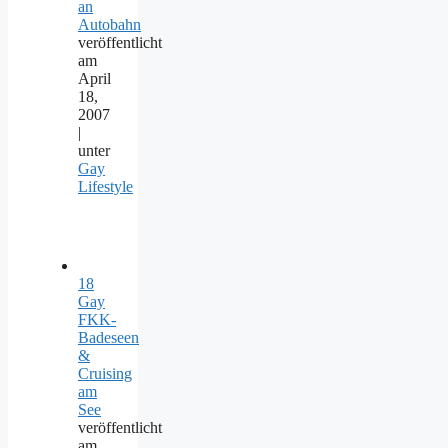
an
Autobahn
veröffentlicht
am
April
18,
2007
|
unter
Gay
Lifestyle
18
Gay
FKK-
Badeseen
&
Cruising
am
See
veröffentlicht
am