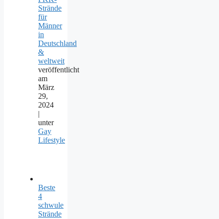
Strände
für
Männer
in
Deutschland
&
weltweit
veröffentlicht
am
März
29,
2024
|
unter
Gay
Lifestyle
Beste
4
schwule
Strände