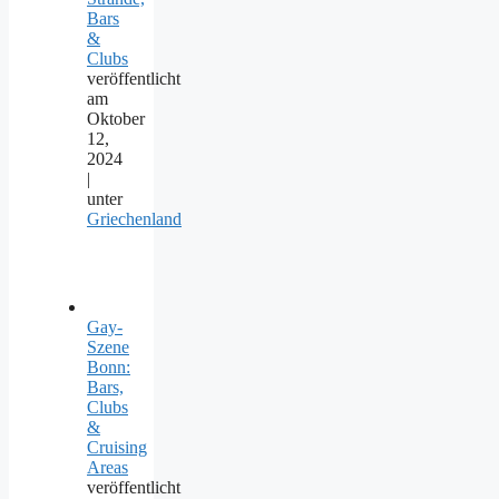
Bars
&
Clubs
veröffentlicht
am
Oktober
12,
2024
|
unter
Griechenland
Gay-
Szene
Bonn:
Bars,
Clubs
&
Cruising
Areas
veröffentlicht