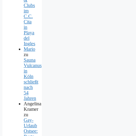
Clubs
im
C.C.
Cita
in
Playa
del
Ingles
Mario
zu
Sauna
Vulcanus
in
Köln
schließt
nach
54
Jahren
Angelina
Kramer
zu
Gay-
Urlaub
Ostsee: