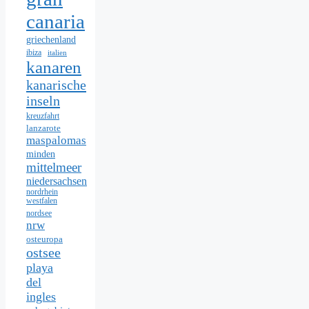
canaria
griechenland
ibiza
italien
kanaren
kanarische
inseln
kreuzfahrt
lanzarote
maspalomas
minden
mittelmeer
niedersachsen
nordrhein
westfalen
nordsee
nrw
osteuropa
ostsee
playa
del
ingles