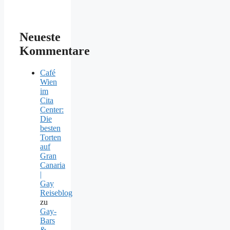
Neueste
Kommentare
Café
Wien
im
Cita
Center:
Die
besten
Torten
auf
Gran
Canaria
|
Gay
Reiseblog
zu
Gay-
Bars
&