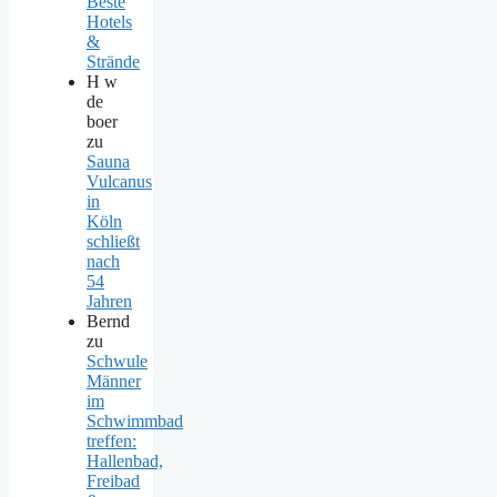
Beste
Hotels
&
Strände
H w
de
boer
zu
Sauna
Vulcanus
in
Köln
schließt
nach
54
Jahren
Bernd
zu
Schwule
Männer
im
Schwimmbad
treffen:
Hallenbad,
Freibad