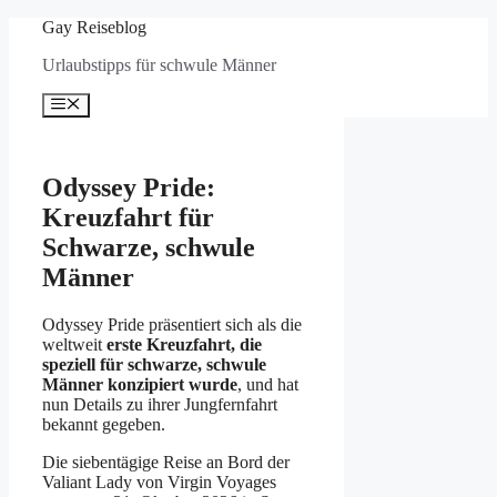
Zum
Gay Reiseblog
Inhalt
Urlaubstipps für schwule Männer
springen
Menü
Odyssey Pride:
Kreuzfahrt für
Schwarze, schwule
Männer
Odyssey Pride präsentiert sich als die
weltweit
erste Kreuzfahrt, die
speziell für schwarze, schwule
Männer konzipiert wurde
, und hat
nun Details zu ihrer Jungfernfahrt
bekannt gegeben.
Die siebentägige Reise an Bord der
Valiant Lady von Virgin Voyages