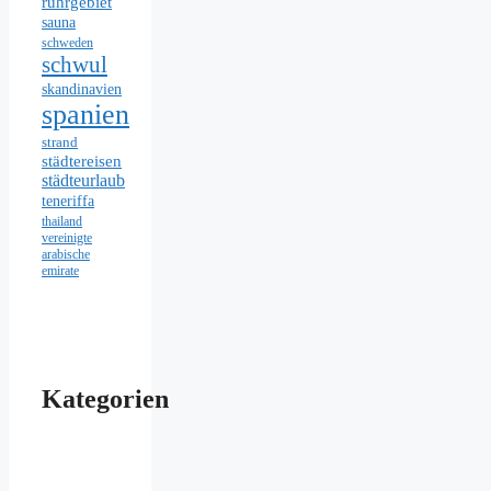
ruhrgebiet
sauna
schweden
schwul
skandinavien
spanien
strand
städtereisen
städteurlaub
teneriffa
thailand
vereinigte
arabische
emirate
Kategorien