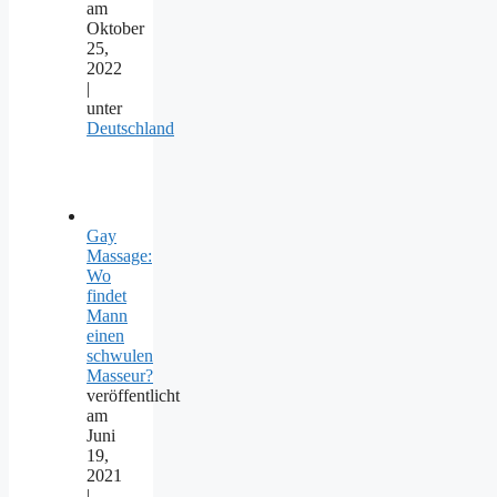
am
Oktober
25,
2022
|
unter
Deutschland
Gay
Massage:
Wo
findet
Mann
einen
schwulen
Masseur?
veröffentlicht
am
Juni
19,
2021
|