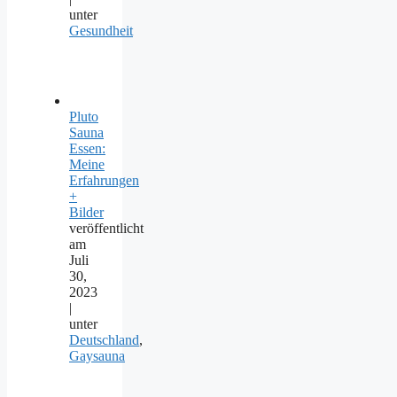
unter
Gesundheit
Pluto
Sauna
Essen:
Meine
Erfahrungen
+
Bilder
veröffentlicht
am
Juli
30,
2023
|
unter
Deutschland
,
Gaysauna