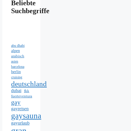
Beliebte
Suchbegriffe
abu dhabi
alpen
arabisch
asien
barcelona
berlin
cruising
deutschland
dubai
fkk
fuerteventura
gay
gayreisen
gaysauna
gayurlaub
gran