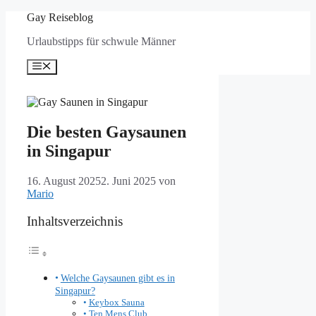
Zum
Gay Reiseblog
Inhalt
Urlaubstipps für schwule Männer
springen
Menü
Die besten Gaysaunen
in Singapur
16. August 2025
2. Juni 2025
von
Mario
Inhaltsverzeichnis
Welche Gaysaunen gibt es in
Singapur?
Keybox Sauna
Ten Mens Club