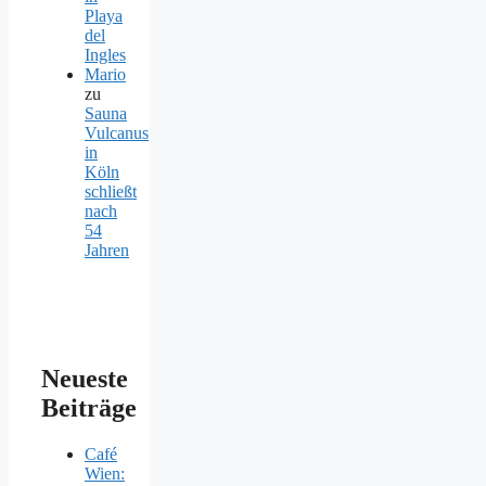
Playa
del
Ingles
Mario
zu
Sauna
Vulcanus
in
Köln
schließt
nach
54
Jahren
Neueste
Beiträge
Café
Wien: