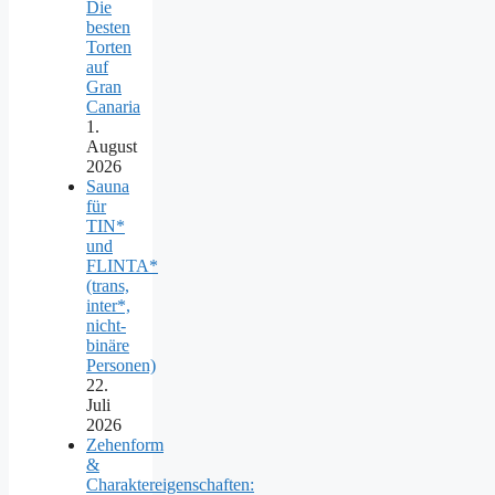
Die
besten
Torten
auf
Gran
Canaria
1.
August
2026
Sauna
für
TIN*
und
FLINTA*
(trans,
inter*,
nicht-
binäre
Personen)
22.
Juli
2026
Zehenform
&
Charaktereigenschaften: