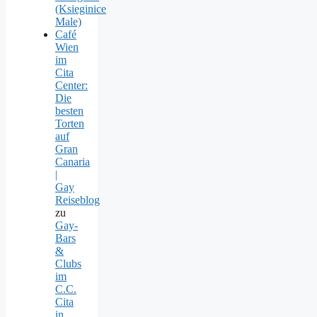
(Ksieginice
Male)
Café
Wien
im
Cita
Center:
Die
besten
Torten
auf
Gran
Canaria
|
Gay
Reiseblog
zu
Gay-
Bars
&
Clubs
im
C.C.
Cita
in