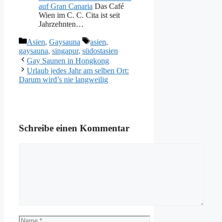
auf Gran Canaria
Das Café
Wien im C. C. Cita ist seit
Jahrzehnten…
Kategorien
Schlagwörter
Asien
,
Gaysauna
asien
,
gaysauna
,
singapur
,
südostasien
Gay Saunen in Hongkong
Urlaub jedes Jahr am selben Ort:
Darum wird’s nie langweilig
Schreibe einen Kommentar
Kommentar
Name