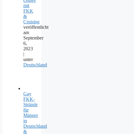
Ostsee
mit
FKK
&
Cruising
veröffentlicht
am
September
6,
2023
|
unter
Deutschland
Gay
FKK-
Strände
für
Männer
in
Deutschland
&