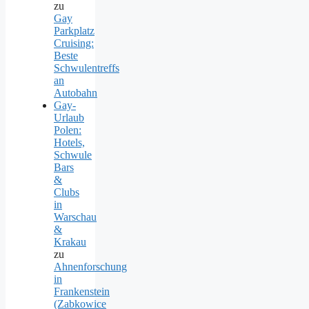
zu
Gay
Parkplatz
Cruising:
Beste
Schwulentreffs
an
Autobahn
Gay-
Urlaub
Polen:
Hotels,
Schwule
Bars
&
Clubs
in
Warschau
&
Krakau
zu
Ahnenforschung
in
Frankenstein
(Zabkowice