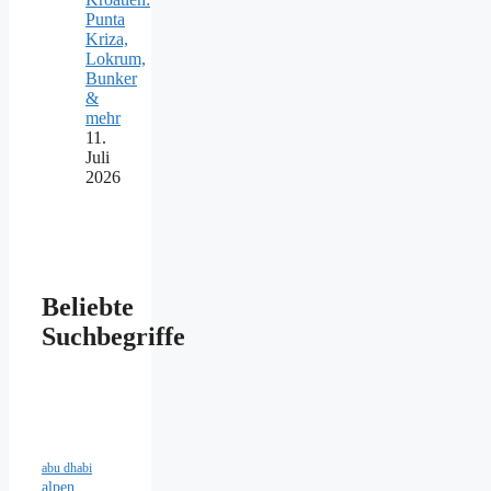
Punta
Kriza,
Lokrum,
Bunker
&
mehr
11.
Juli
2026
Beliebte
Suchbegriffe
abu dhabi
alpen