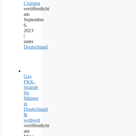
Cruising
veröffentlicht
am
September
6,
2023
|
unter
Deutschland
Gay
FKK-
Strände
für
Männer
in
Deutschland
&
weltweit
veröffentlicht
am