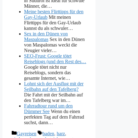
in Südtirol ist ideal für schwule
Männer, die…
Meine besten Flirttipps für den
Gay-Urlaub
Mit meinen
Flirttipps für den Gay-Urlaub
kannst du als schwuler…
Sex in den Dünen von
Maspalomas
Sex in den Dünen
von Maspalomas weckt die
Neugier vieler…
SEO-Frust: Google tötet
Reiseblogs (und den Rest des…
Google tötet nicht nur
Reiseblogs, sondern das
gesamte Internet, wie…
Lohnt sich der Ausflug mit der
Seilbahn auf den Tafelberg?
Die Fahrt mit der Seilbahn auf
den Tafelberg war im…
Fahrradtour rund um den
Dümmer See
Wenn du einen
perfekten Tag auf dem Fahrrad
suchst, dann…
Kategorien
Schlagwörter
Gayreisen
baden
,
harz
,