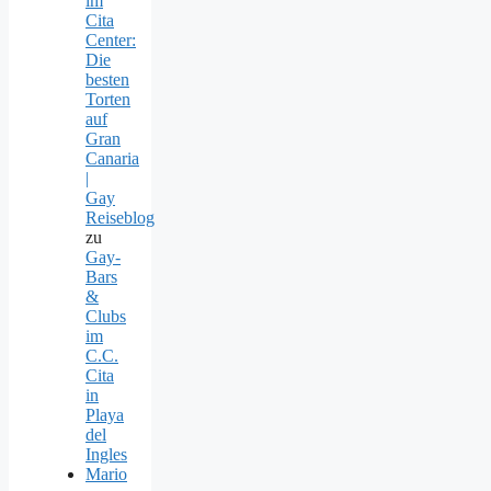
im
Cita
Center:
Die
besten
Torten
auf
Gran
Canaria
|
Gay
Reiseblog
zu
Gay-
Bars
&
Clubs
im
C.C.
Cita
in
Playa
del
Ingles
Mario