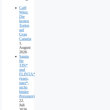
Café
Wien:
Die
besten
Torten
auf
Gran
Canaria
1.
August
2026
Sauna
für
TIN*
und
FLINTA*
(trans,
inter*,
nicht-
binäre
Personen)
22.
Juli
2026