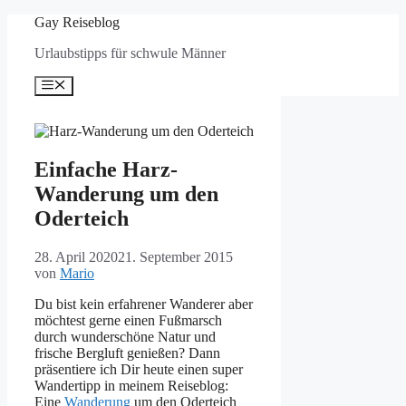
Zum
Gay Reiseblog
Inhalt
Urlaubstipps für schwule Männer
springen
Menü
Einfache Harz-
Wanderung um den
Oderteich
28. April 2020
21. September 2015
von
Mario
Du bist kein erfahrener Wanderer aber
möchtest gerne einen Fußmarsch
durch wunderschöne Natur und
frische Bergluft genießen? Dann
präsentiere ich Dir heute einen super
Wandertipp in meinem Reiseblog:
Eine
Wanderung
um den Oderteich