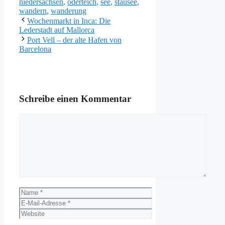
niedersachsen
,
oderteich
,
see
,
stausee
,
wandern
,
wanderung
Wochenmarkt in Inca: Die
Lederstadt auf Mallorca
Port Vell – der alte Hafen von
Barcelona
Schreibe einen Kommentar
Kommentar
Name
E-
Mail-
Website
Adresse