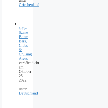
unter
Griechenland
Gay-
Szene
Bonn:
Bars,
Clubs
&
Cruising
Areas
veröffentlicht
am
Oktober
25,
2022
|
unter
Deutschland