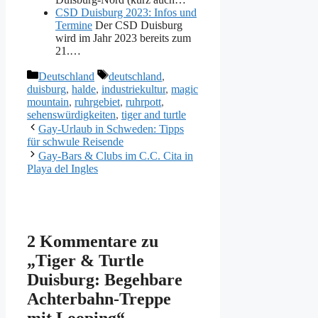
CSD Duisburg 2023: Infos und
Termine
Der CSD Duisburg
wird im Jahr 2023 bereits zum
21.…
Kategorien
Schlagwörter
Deutschland
deutschland
,
duisburg
,
halde
,
industriekultur
,
magic
mountain
,
ruhrgebiet
,
ruhrpott
,
sehenswürdigkeiten
,
tiger and turtle
Gay-Urlaub in Schweden: Tipps
für schwule Reisende
Gay-Bars & Clubs im C.C. Cita in
Playa del Ingles
2 Kommentare zu
„Tiger & Turtle
Duisburg: Begehbare
Achterbahn-Treppe
mit Looping“