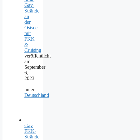
Gay-
Strände
an
der
Ostsee
mit
FKK
&
Cruising
veröffentlicht
am
September
6,
2023
|
unter
Deutschland
Gay
FKK-
Strände