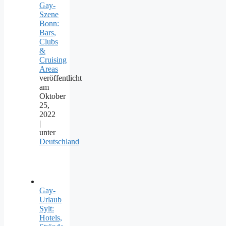
Gay-
Szene
Bonn:
Bars,
Clubs
&
Cruising
Areas
veröffentlicht
am
Oktober
25,
2022
|
unter
Deutschland
Gay-
Urlaub
Sylt:
Hotels,