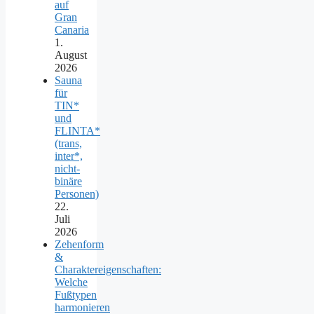
auf
Gran
Canaria
1.
August
2026
Sauna
für
TIN*
und
FLINTA*
(trans,
inter*,
nicht-
binäre
Personen)
22.
Juli
2026
Zehenform
&
Charaktereigenschaften:
Welche
Fußtypen
harmonieren