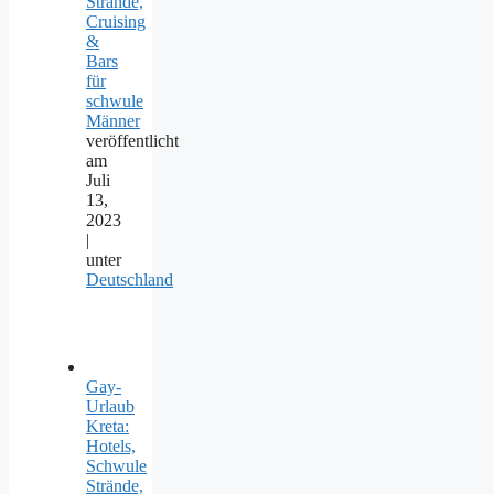
Strände,
Cruising
&
Bars
für
schwule
Männer
veröffentlicht
am
Juli
13,
2023
|
unter
Deutschland
Gay-
Urlaub
Kreta:
Hotels,
Schwule
Strände,