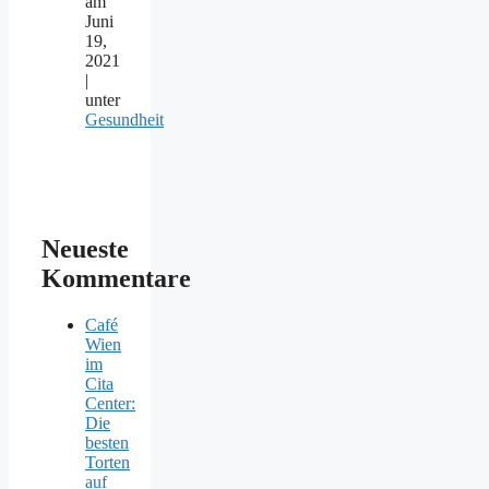
am
Juni
19,
2021
|
unter
Gesundheit
Neueste
Kommentare
Café
Wien
im
Cita
Center:
Die
besten
Torten
auf