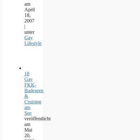
am
April
18,
2007
|
unter
Gay
Lifestyle
18
Gay
FKK-
Badeseen
&
Cruising
am
See
veröffentlicht
am
Mai
20,