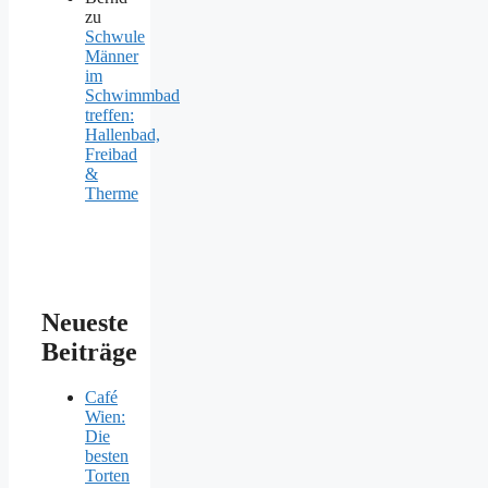
zu
Schwule
Männer
im
Schwimmbad
treffen:
Hallenbad,
Freibad
&
Therme
Neueste
Beiträge
Café
Wien:
Die
besten
Torten