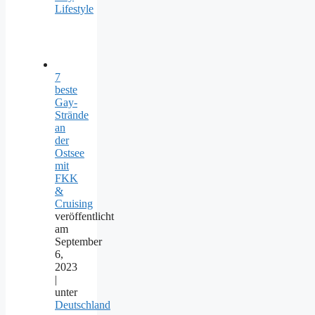
Lifestyle
7
beste
Gay-
Strände
an
der
Ostsee
mit
FKK
&
Cruising
veröffentlicht
am
September
6,
2023
|
unter
Deutschland