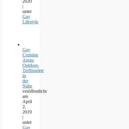
2020
|
unter
Gay
Lifestyle
Gay
Cruising
Areas:
Outdoor-
Treffpunkte
in
der
Nähe
veröffentlicht
am
April
2,
2019
|
unter
Gay