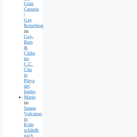
Gran
Canaria
|
Gay
Reiseblog
zu
Gay-
Bars
&
Clubs
im
C.C.
Cita
in
Playa
del
Ingles
Mario
zu
Sauna
Vulcanus
in
Köln
schließt
nach