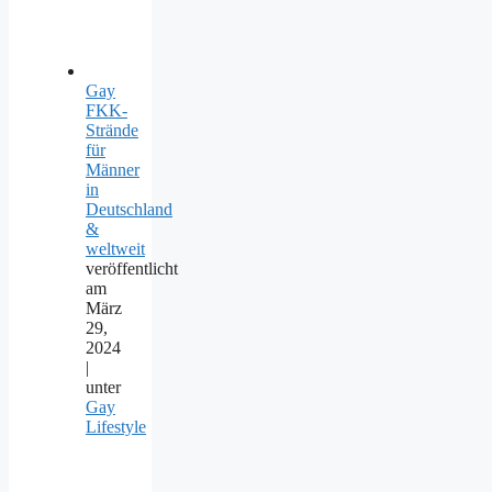
Gay
FKK-
Strände
für
Männer
in
Deutschland
&
weltweit
veröffentlicht
am
März
29,
2024
|
unter
Gay
Lifestyle