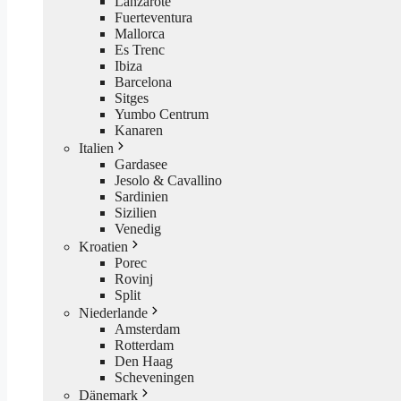
Lanzarote
Fuerteventura
Mallorca
Es Trenc
Ibiza
Barcelona
Sitges
Yumbo Centrum
Kanaren
Italien
Gardasee
Jesolo & Cavallino
Sardinien
Sizilien
Venedig
Kroatien
Porec
Rovinj
Split
Niederlande
Amsterdam
Rotterdam
Den Haag
Scheveningen
Dänemark