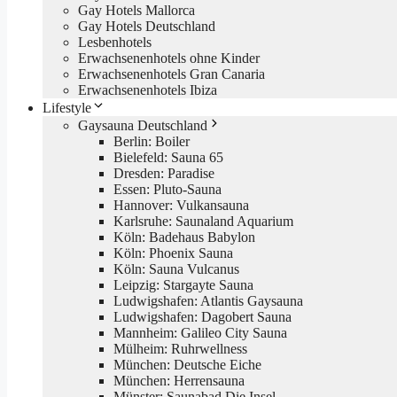
Gay Hotels Mallorca
Gay Hotels Deutschland
Lesbenhotels
Erwachsenenhotels ohne Kinder
Erwachsenenhotels Gran Canaria
Erwachsenenhotels Ibiza
Lifestyle
Gaysauna Deutschland
Berlin: Boiler
Bielefeld: Sauna 65
Dresden: Paradise
Essen: Pluto-Sauna
Hannover: Vulkansauna
Karlsruhe: Saunaland Aquarium
Köln: Badehaus Babylon
Köln: Phoenix Sauna
Köln: Sauna Vulcanus
Leipzig: Stargayte Sauna
Ludwigshafen: Atlantis Gaysauna
Ludwigshafen: Dagobert Sauna
Mannheim: Galileo City Sauna
Mülheim: Ruhrwellness
München: Deutsche Eiche
München: Herrensauna
Münster: Saunabad Die Insel