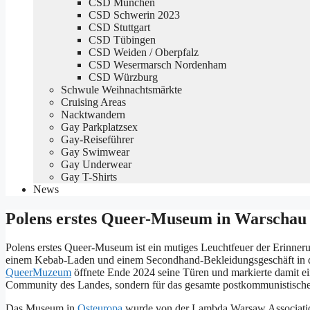
CSD München
CSD Schwerin 2023
CSD Stuttgart
CSD Tübingen
CSD Weiden / Oberpfalz
CSD Wesermarsch Nordenham
CSD Würzburg
Schwule Weihnachtsmärkte
Cruising Areas
Nacktwandern
Gay Parkplatzsex
Gay-Reiseführer
Gay Swimwear
Gay Underwear
Gay T-Shirts
News
Polens erstes Queer-Museum in Warschau 
Polens erstes Queer-Museum ist ein mutiges Leuchtfeuer der Erinner
einem Kebab-Laden und einem Secondhand-Bekleidungsgeschäft in der
QueerMuzeum
öffnete Ende 2024 seine Türen und markierte damit ei
Community des Landes, sondern für das gesamte postkommunistisch
Das Museum in
Osteuropa
wurde von der Lambda Warsaw Association,