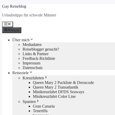
Zum
Gay Reiseblog
Inhalt
Urlaubstipps für schwule Männer
springen
Menü
Menü
Über mich
Mediadaten
Reiseblogger gesucht?
Links & Partner
Feedback-Richtlinie
Impressum
Datenschutz
Reiseziele
Kreuzfahrten
Queen Mary 2 Packliste & Dresscode
Queen Mary 2 Transatlantik
Minikreuzfahrt DFDS Seaways
Minikreuzfahrt Color Line
Spanien
Gran Canaria
Teneriffa