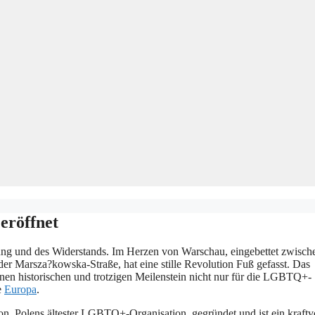
eröffnet
ung und des Widerstands. Im Herzen von Warschau, eingebettet zwisch
 Marsza?kowska-Straße, hat eine stille Revolution Fuß gefasst. Das
nen historischen und trotzigen Meilenstein nicht nur für die LGBTQ+-
e
Europa
.
 Polens ältester LGBTQ+-Organisation, gegründet und ist ein kraftvo