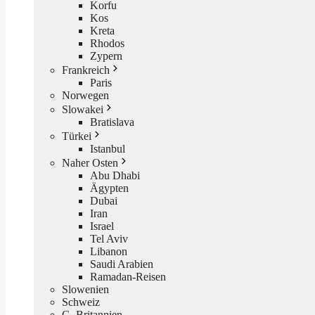
Korfu
Kos
Kreta
Rhodos
Zypern
Frankreich
Paris
Norwegen
Slowakei
Bratislava
Türkei
Istanbul
Naher Osten
Abu Dhabi
Ägypten
Dubai
Iran
Israel
Tel Aviv
Libanon
Saudi Arabien
Ramadan-Reisen
Slowenien
Schweiz
G. Britannien