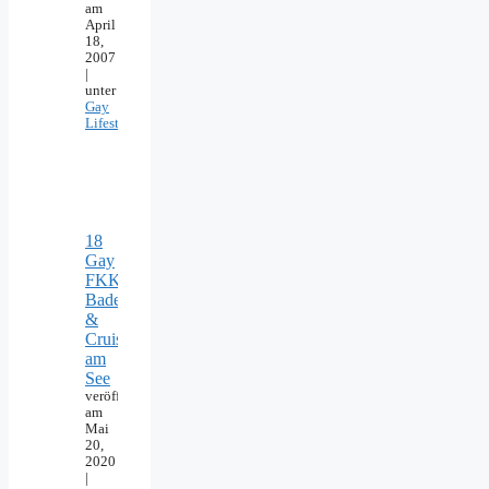
am
April
18,
2007
|
unter
Gay
Lifestyle
18
Gay
FKK-
Badeseen
&
Cruising
am
See
veröffentlicht
am
Mai
20,
2020
|