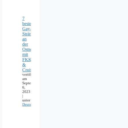
7
beste
Gay-
Strände
an
der
Ostsee
mit
FKK
&
Cruising
veröffentlicht
am
September
6,
2023
|
unter
Deutschland