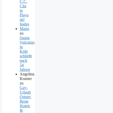
C.C.
Cita
in
Playa
del
Ingles
Mario
zu
Sauna
Vulcanus
in
Köln
schließt
nach
54
Jahren
Angelina
Kramer
zu
Gay-
Urlaub
Ostsee:
Beste
Hotels
&