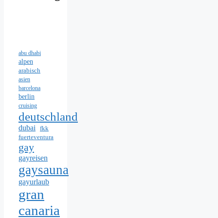
abu dhabi
alpen
arabisch
asien
barcelona
berlin
cruising
deutschland
dubai
fkk
fuerteventura
gay
gayreisen
gaysauna
gayurlaub
gran
canaria