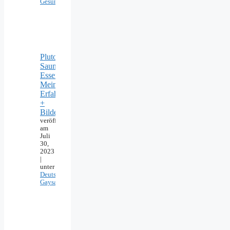
Gesundheit
Pluto
Sauna
Essen:
Meine
Erfahrungen
+
Bilder
veröffentlicht
am
Juli
30,
2023
|
unter
Deutschland
,
Gaysauna