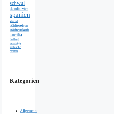
schwul
skandinavien
spanien
strand
städtereisen
städteurlaub
teneriffa
thailand
vereinigte
arabische
emirate
Kategorien
Allgemein