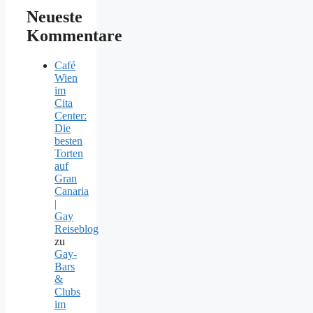
Neueste
Kommentare
Café
Wien
im
Cita
Center:
Die
besten
Torten
auf
Gran
Canaria
|
Gay
Reiseblog
zu
Gay-
Bars
&
Clubs
im