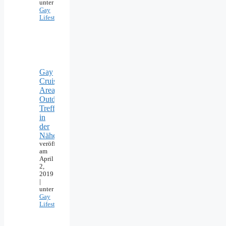
unter
Gay
Lifestyle
Gay
Cruising
Areas:
Outdoor-
Treffpunkte
in
der
Nähe
veröffentlicht
am
April
2,
2019
|
unter
Gay
Lifestyle