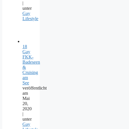
|
unter
Gay
Lifestyle
18
Gay
FKK-
Badeseen
&
Cruising
am
See
veröffentlicht
am
Mai
20,
2020
|
unter
Gay