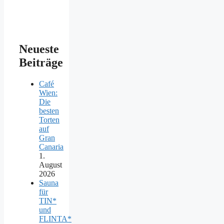
Neueste
Beiträge
Café
Wien:
Die
besten
Torten
auf
Gran
Canaria
1.
August
2026
Sauna
für
TIN*
und
FLINTA*