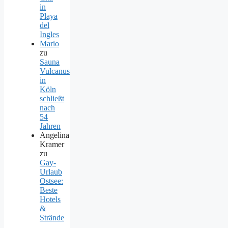
in
Playa
del
Ingles
Mario
zu
Sauna
Vulcanus
in
Köln
schließt
nach
54
Jahren
Angelina
Kramer
zu
Gay-
Urlaub
Ostsee:
Beste
Hotels
&
Strände