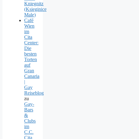
Kniegnitz
(Ksieginice
Male)
Café
Wien
im
Cita
Center:
Die
besten
Torten
auf
Gran
Canaria
|
Gay
Reiseblog
zu
Gay-
Bars
&
Clubs
im
C.C.
Cita