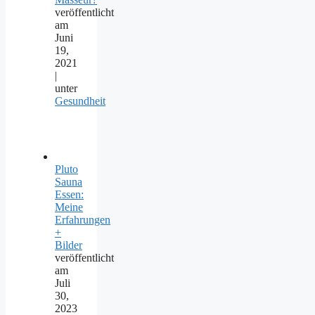
veröffentlicht
am
Juni
19,
2021
|
unter
Gesundheit
Pluto
Sauna
Essen:
Meine
Erfahrungen
+
Bilder
veröffentlicht
am
Juli
30,
2023