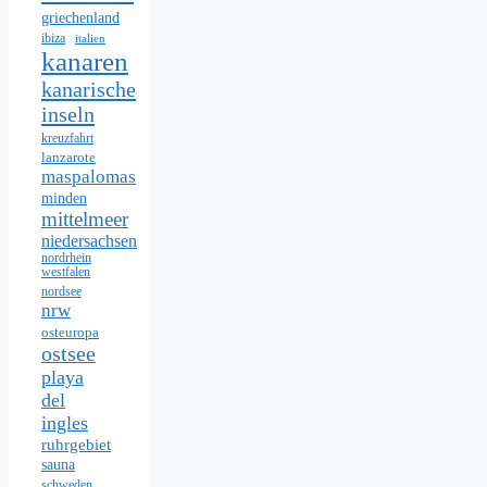
griechenland
ibiza
italien
kanaren
kanarische
inseln
kreuzfahrt
lanzarote
maspalomas
minden
mittelmeer
niedersachsen
nordrhein
westfalen
nordsee
nrw
osteuropa
ostsee
playa
del
ingles
ruhrgebiet
sauna
schweden