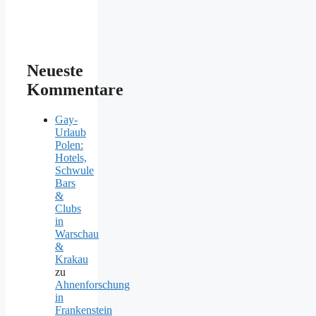
Neueste
Kommentare
Gay-
Urlaub
Polen:
Hotels,
Schwule
Bars
&
Clubs
in
Warschau
&
Krakau
zu
Ahnenforschung
in
Frankenstein