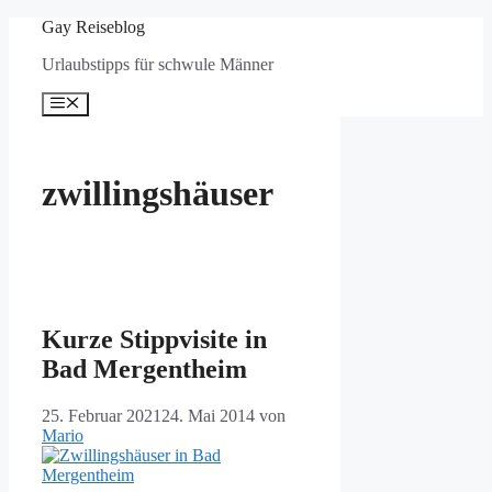
Zum
Gay Reiseblog
Inhalt
Urlaubstipps für schwule Männer
springen
Menü
zwillingshäuser
Kurze Stippvisite in
Bad Mergentheim
25. Februar 2021
24. Mai 2014
von
Mario