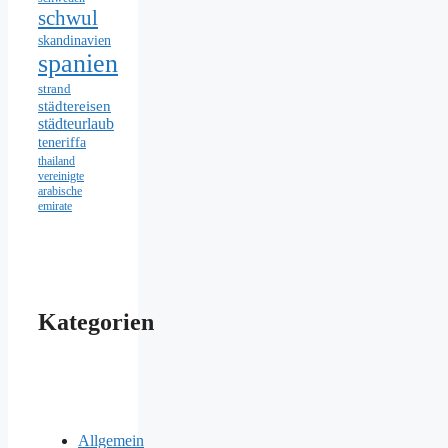
schwul
skandinavien
spanien
strand
städtereisen
städteurlaub
teneriffa
thailand
vereinigte
arabische
emirate
Kategorien
Allgemein