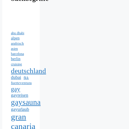
abu dhabi
alpen
arabisch
asien
barcelona
berlin
cruising
deutschland
dubai
fkk
fuerteventura
gay
gayreisen
gaysauna
gayurlaub
gran
canaria