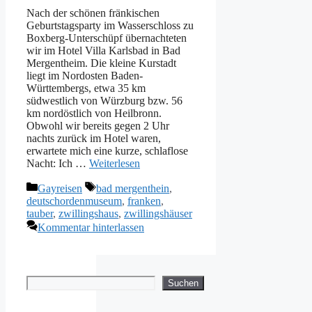
Nach der schönen fränkischen
Geburtstagsparty im Wasserschloss zu
Boxberg-Unterschüpf übernachteten
wir im Hotel Villa Karlsbad in Bad
Mergentheim. Die kleine Kurstadt
liegt im Nordosten Baden-
Württembergs, etwa 35 km
südwestlich von Würzburg bzw. 56
km nordöstlich von Heilbronn.
Obwohl wir bereits gegen 2 Uhr
nachts zurück im Hotel waren,
erwartete mich eine kurze, schlaflose
Nacht: Ich …
Weiterlesen
Kategorien
Schlagwörter
Gayreisen
bad mergenthein
,
deutschordenmuseum
,
franken
,
tauber
,
zwillingshaus
,
zwillingshäuser
Kommentar hinterlassen
Suchen
Suchen