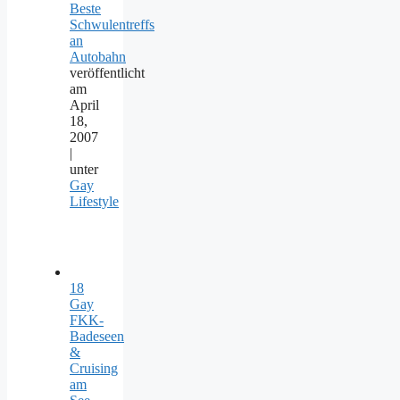
Beste
Schwulentreffs
an
Autobahn
veröffentlicht
am
April
18,
2007
|
unter
Gay
Lifestyle
18
Gay
FKK-
Badeseen
&
Cruising
am