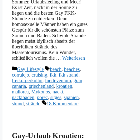
Sommer, Urlaubsfeeling und Meer!
Es ist Zeit, nackt in der Sonne zu
liegen und die besten Gay FKK-
Strände zu entdecken. Denn
homosexuelle Männer haben ein gutes
Gespür für die schönsten Plätze zum
Sonnen und Baden. Schwule Strände
liegen meist idyllisch abseits der
überfüllten Strände des
Massentourismus. Kein Wunder,
schließlich wollen die …
Weiterlesen
Kategorien
Schlagwörter
Gay Lifestyle
beach
,
beaches
,
corralejo
,
cruising
,
fkk
,
fkk strand
,
freikörperkultur
,
fuerteventura
,
gran
canaria
,
griechenland
,
kroatien
,
mallorca
,
Mykonos
,
nackt
,
nacktbaden
,
porec
,
sitges
,
spanien
,
strand
,
strände
18 Kommentare
Gay-Urlaub Kroatien: