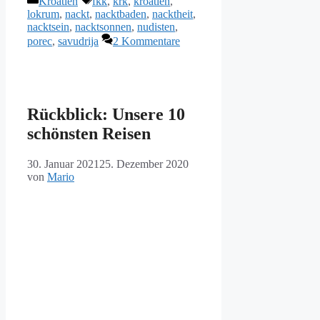
Kroatien
fkk
,
krk
,
kroatien
,
lokrum
,
nackt
,
nacktbaden
,
nacktheit
,
nacktsein
,
nacktsonnen
,
nudisten
,
porec
,
savudrija
2 Kommentare
Rückblick: Unsere 10
schönsten Reisen
30. Januar 2021
25. Dezember 2020
von
Mario