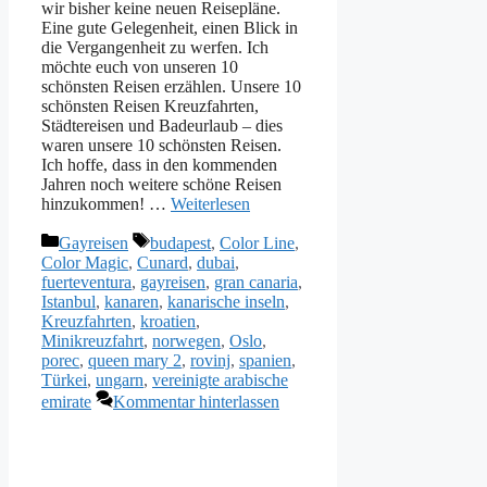
wir bisher keine neuen Reisepläne.
Eine gute Gelegenheit, einen Blick in
die Vergangenheit zu werfen. Ich
möchte euch von unseren 10
schönsten Reisen erzählen. Unsere 10
schönsten Reisen Kreuzfahrten,
Städtereisen und Badeurlaub – dies
waren unsere 10 schönsten Reisen.
Ich hoffe, dass in den kommenden
Jahren noch weitere schöne Reisen
hinzukommen! …
Weiterlesen
Kategorien
Schlagwörter
Gayreisen
budapest
,
Color Line
,
Color Magic
,
Cunard
,
dubai
,
fuerteventura
,
gayreisen
,
gran canaria
,
Istanbul
,
kanaren
,
kanarische inseln
,
Kreuzfahrten
,
kroatien
,
Minikreuzfahrt
,
norwegen
,
Oslo
,
porec
,
queen mary 2
,
rovinj
,
spanien
,
Türkei
,
ungarn
,
vereinigte arabische
emirate
Kommentar hinterlassen