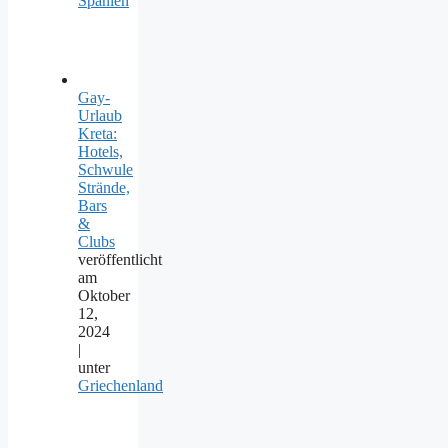
Spanien
Gay-
Urlaub
Kreta:
Hotels,
Schwule
Strände,
Bars
&
Clubs
veröffentlicht
am
Oktober
12,
2024
|
unter
Griechenland