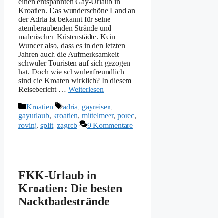
einen entspannten Gay-Urlaub in
Kroatien. Das wunderschöne Land an
der Adria ist bekannt für seine
atemberaubenden Strände und
malerischen Küstenstädte. Kein
Wunder also, dass es in den letzten
Jahren auch die Aufmerksamkeit
schwuler Touristen auf sich gezogen
hat. Doch wie schwulenfreundlich
sind die Kroaten wirklich? In diesem
Reisebericht …
Weiterlesen
Kategorien
Schlagwörter
Kroatien
adria
,
gayreisen
,
gayurlaub
,
kroatien
,
mittelmeer
,
porec
,
rovinj
,
split
,
zagreb
9 Kommentare
FKK-Urlaub in
Kroatien: Die besten
Nacktbadestrände