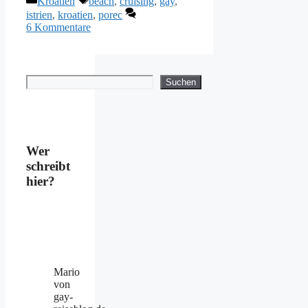
Kroatien
beach
,
cruising
,
gay
,
istrien
,
kroatien
,
porec
6 Kommentare
Suchen
Suchen
Wer
schreibt
hier?
Mario
von
gay-