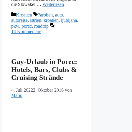
die Slowakei …
Weiterlesen
Kategorien
Schlagwörter
Kroatien
?aroban
,
auto
,
autoreise
,
istrien
,
kroatien
,
ljubljana
,
pkw
,
porec
,
roadtrip
14 Kommentare
Gay-Urlaub in Porec:
Hotels, Bars, Clubs &
Cruising Strände
4. Juli 2022
2. Oktober 2016
von
Mario