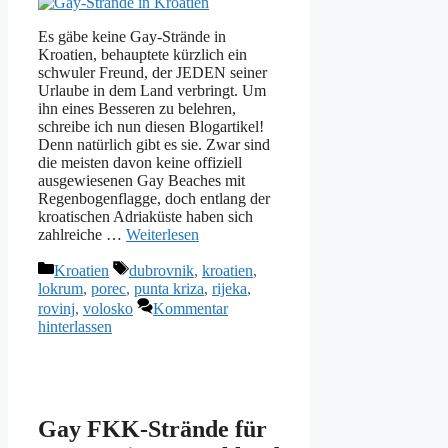
Es gäbe keine Gay-Strände in
Kroatien, behauptete kürzlich ein
schwuler Freund, der JEDEN seiner
Urlaube in dem Land verbringt. Um
ihn eines Besseren zu belehren,
schreibe ich nun diesen Blogartikel!
Denn natürlich gibt es sie. Zwar sind
die meisten davon keine offiziell
ausgewiesenen Gay Beaches mit
Regenbogenflagge, doch entlang der
kroatischen Adriaküste haben sich
zahlreiche …
Weiterlesen
Kategorien
Schlagwörter
Kroatien
dubrovnik
,
kroatien
,
lokrum
,
porec
,
punta kriza
,
rijeka
,
rovinj
,
volosko
Kommentar
hinterlassen
Gay FKK-Strände für