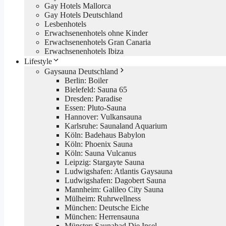
Gay Hotels Mallorca
Gay Hotels Deutschland
Lesbenhotels
Erwachsenenhotels ohne Kinder
Erwachsenenhotels Gran Canaria
Erwachsenenhotels Ibiza
Lifestyle
Gaysauna Deutschland
Berlin: Boiler
Bielefeld: Sauna 65
Dresden: Paradise
Essen: Pluto-Sauna
Hannover: Vulkansauna
Karlsruhe: Saunaland Aquarium
Köln: Badehaus Babylon
Köln: Phoenix Sauna
Köln: Sauna Vulcanus
Leipzig: Stargayte Sauna
Ludwigshafen: Atlantis Gaysauna
Ludwigshafen: Dagobert Sauna
Mannheim: Galileo City Sauna
Mülheim: Ruhrwellness
München: Deutsche Eiche
München: Herrensauna
Münster: Saunabad Die Insel