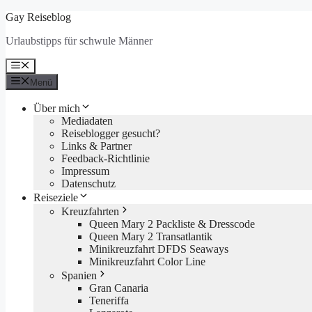
Zum
Gay Reiseblog
Inhalt
Urlaubstipps für schwule Männer
springen
Menü
Menü
Über mich
Mediadaten
Reiseblogger gesucht?
Links & Partner
Feedback-Richtlinie
Impressum
Datenschutz
Reiseziele
Kreuzfahrten
Queen Mary 2 Packliste & Dresscode
Queen Mary 2 Transatlantik
Minikreuzfahrt DFDS Seaways
Minikreuzfahrt Color Line
Spanien
Gran Canaria
Teneriffa