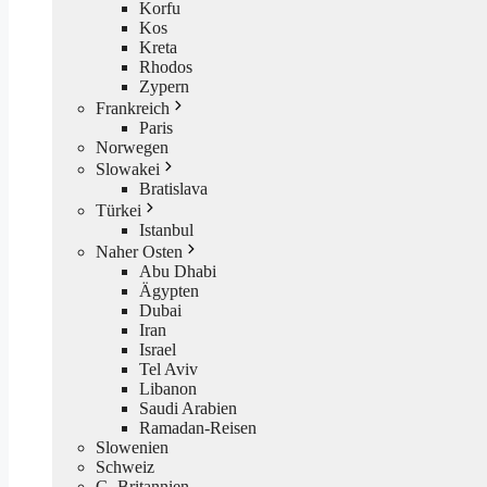
Korfu
Kos
Kreta
Rhodos
Zypern
Frankreich
Paris
Norwegen
Slowakei
Bratislava
Türkei
Istanbul
Naher Osten
Abu Dhabi
Ägypten
Dubai
Iran
Israel
Tel Aviv
Libanon
Saudi Arabien
Ramadan-Reisen
Slowenien
Schweiz
G. Britannien