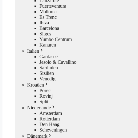
Lanzarote
Fuerteventura
Mallorca
Es Trenc
Ibiza
Barcelona
Sitges
Yumbo Centrum
Kanaren
Italien
Gardasee
Jesolo & Cavallino
Sardinien
Sizilien
Venedig
Kroatien
Porec
Rovinj
Split
Niederlande
Amsterdam
Rotterdam
Den Haag
Scheveningen
Dänemark