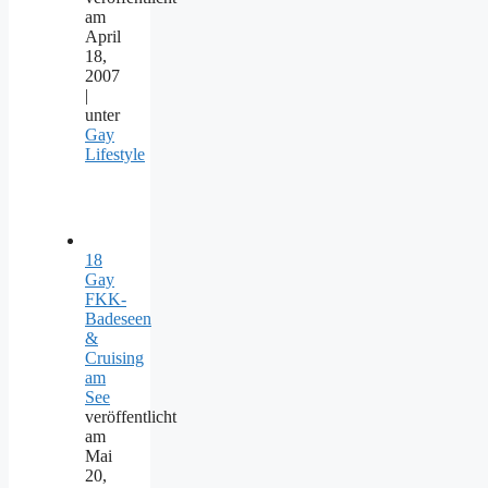
am
April
18,
2007
|
unter
Gay
Lifestyle
18
Gay
FKK-
Badeseen
&
Cruising
am
See
veröffentlicht
am
Mai
20,