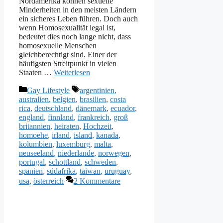
Nordamerika können sexuelle
Minderheiten in den meisten Ländern
ein sicheres Leben führen. Doch auch
wenn Homosexualität legal ist,
bedeutet dies noch lange nicht, dass
homosexuelle Menschen
gleichberechtigt sind. Einer der
häufigsten Streitpunkt in vielen
Staaten …
Weiterlesen
Kategorien
Schlagwörter
Gay Lifestyle
argentinien
,
australien
,
belgien
,
brasilien
,
costa
rica
,
deutschland
,
dänemark
,
ecuador
,
england
,
finnland
,
frankreich
,
groß
britannien
,
heiraten
,
Hochzeit
,
homoehe
,
irland
,
island
,
kanada
,
kolumbien
,
luxemburg
,
malta
,
neuseeland
,
niederlande
,
norwegen
,
portugal
,
schottland
,
schweden
,
spanien
,
südafrika
,
taiwan
,
uruguay
,
usa
,
österreich
2 Kommentare