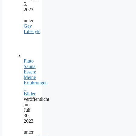
5,
2023
|
unter
Gay
Lifestyle
Pluto
Sauna
Essen:
Meine
Erfahrungen
+
Bilder
veröffentlicht
am
Juli
30,
2023
|
unter