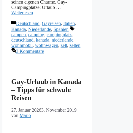
seinen eigenen Charme. Gay-
Campingplätze: Urlaub …
Weiterlesen
Kategorien
Deutschland
,
Gayreisen
,
Italien
,
Schlagwörter
Kanada
,
Niederlande
,
Spanien
campen
,
camping
,
campingplatz
,
deutschland
,
kanada
,
niederlande
,
wohnmobil
,
wohnwagen
,
zelt
,
zelten
3 Kommentare
Gay-Urlaub in Kanada
– Tipps für schwule
Reisen
27. Januar 2026
3. November 2019
von
Mario