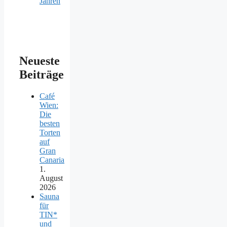
Jahren
Neueste
Beiträge
Café
Wien:
Die
besten
Torten
auf
Gran
Canaria
1.
August
2026
Sauna
für
TIN*
und