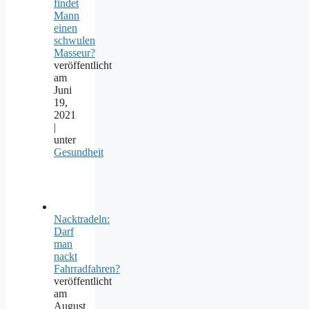
findet
Mann
einen
schwulen
Masseur?
veröffentlicht
am
Juni
19,
2021
|
unter
Gesundheit
Nacktradeln:
Darf
man
nackt
Fahrradfahren?
veröffentlicht
am
August