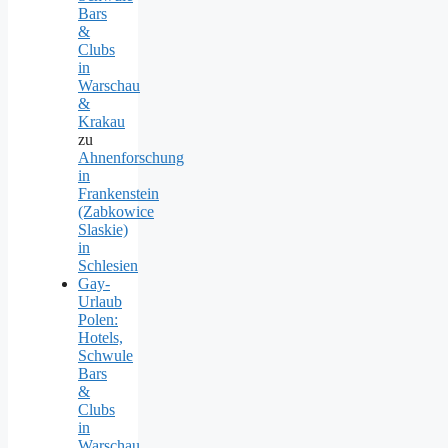
Bars
&
Clubs
in
Warschau
&
Krakau
zu
Ahnenforschung
in
Frankenstein
(Zabkowice
Slaskie)
in
Schlesien
Gay-
Urlaub
Polen:
Hotels,
Schwule
Bars
&
Clubs
in
Warschau