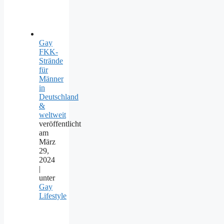
Gay
FKK-
Strände
für
Männer
in
Deutschland
&
weltweit
veröffentlicht
am
März
29,
2024
|
unter
Gay
Lifestyle