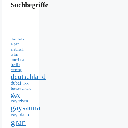
Suchbegriffe
abu dhabi
alpen
arabisch
asien
barcelona
berlin
cruising
deutschland
dubai
fkk
fuerteventura
gay
gayreisen
gaysauna
gayurlaub
gran