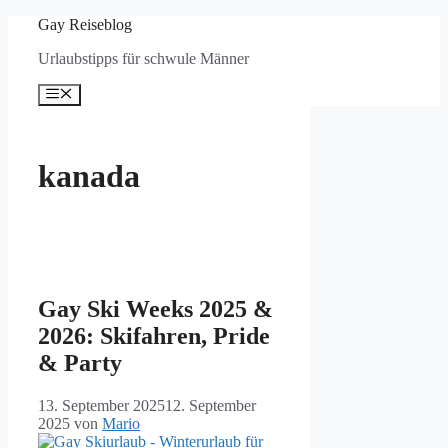
Zum
Gay Reiseblog
Inhalt
Urlaubstipps für schwule Männer
springen
Menü
kanada
Gay Ski Weeks 2025 &
2026: Skifahren, Pride
& Party
13. September 2025
12. September
2025
von
Mario