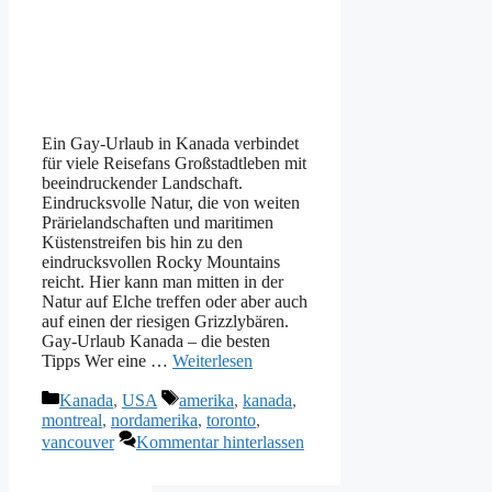
Ein Gay-Urlaub in Kanada verbindet
für viele Reisefans Großstadtleben mit
beeindruckender Landschaft.
Eindrucksvolle Natur, die von weiten
Prärielandschaften und maritimen
Küstenstreifen bis hin zu den
eindrucksvollen Rocky Mountains
reicht. Hier kann man mitten in der
Natur auf Elche treffen oder aber auch
auf einen der riesigen Grizzlybären.
Gay-Urlaub Kanada – die besten
Tipps Wer eine …
Weiterlesen
Kategorien
Schlagwörter
Kanada
,
USA
amerika
,
kanada
,
montreal
,
nordamerika
,
toronto
,
vancouver
Kommentar hinterlassen