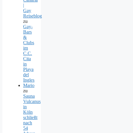
|
Gay
Reiseblog
zu
Gay-
Bars
&
Clubs
im
C.C.
Cita
in
Playa
del
Ingles
Mario
zu
Sauna
Vulcanus
in
Köln
schließt
nach
54