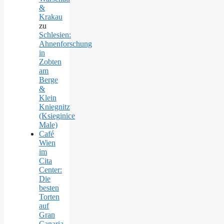
&
Krakau
zu
Schlesien:
Ahnenforschung
in
Zobten
am
Berge
&
Klein
Kniegnitz
(Ksieginice
Male)
Café
Wien
im
Cita
Center:
Die
besten
Torten
auf
Gran
Canaria