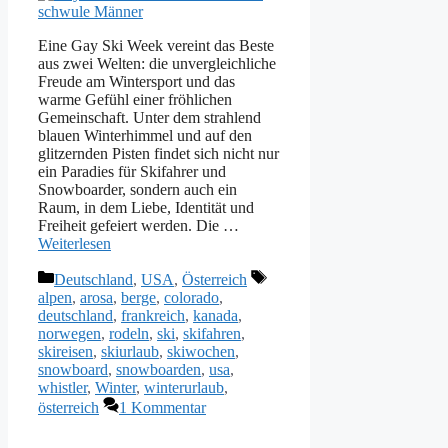
Eine Gay Ski Week vereint das Beste
aus zwei Welten: die unvergleichliche
Freude am Wintersport und das
warme Gefühl einer fröhlichen
Gemeinschaft. Unter dem strahlend
blauen Winterhimmel und auf den
glitzernden Pisten findet sich nicht nur
ein Paradies für Skifahrer und
Snowboarder, sondern auch ein
Raum, in dem Liebe, Identität und
Freiheit gefeiert werden. Die …
Weiterlesen
Kategorien
Schlagwörter
Deutschland
,
USA
,
Österreich
alpen
,
arosa
,
berge
,
colorado
,
deutschland
,
frankreich
,
kanada
,
norwegen
,
rodeln
,
ski
,
skifahren
,
skireisen
,
skiurlaub
,
skiwochen
,
snowboard
,
snowboarden
,
usa
,
whistler
,
Winter
,
winterurlaub
,
österreich
1 Kommentar