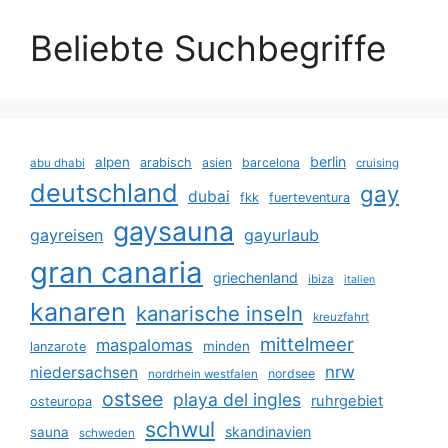
Beliebte Suchbegriffe
berlin
alpen
arabisch
asien
barcelona
abu dhabi
cruising
deutschland
gay
dubai
fkk
fuerteventura
gaysauna
gayreisen
gayurlaub
gran canaria
griechenland
ibiza
italien
kanaren
kanarische inseln
kreuzfahrt
mittelmeer
maspalomas
minden
lanzarote
nrw
niedersachsen
nordsee
nordrhein westfalen
ostsee
playa del ingles
ruhrgebiet
osteuropa
schwul
skandinavien
sauna
schweden