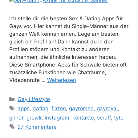
Ich stelle dir die besten Sex & Dating Apps für
Gays vor. Hier kannst du Single-Männer aus der
ganzen Welt kennenlernen. Lege am besten
gleich ein Profil an! Dann kannst du in den
Profilen stöbern und Kontakt zu anderen
aufnehmen, die ähnliche Interessen haben.
Diese Smartphone-Apps für Schwule bieten oft
zusätzliche Funktionen wie Chaträume,
Videoanrufe …
Weiterlesen
Kategorien
Gay Lifestyle
Schlagwörter
apps
,
dating
,
flirten
,
gayromeo
,
gayroyal
,
grindr
,
growlr
,
instagram
,
kontakte
,
scruff
,
tyte
27 Kommentare