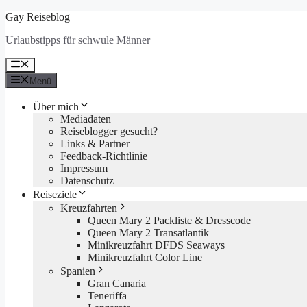
Zum
Gay Reiseblog
Inhalt
Urlaubstipps für schwule Männer
springen
Menü
Menü
Über mich
Mediadaten
Reiseblogger gesucht?
Links & Partner
Feedback-Richtlinie
Impressum
Datenschutz
Reiseziele
Kreuzfahrten
Queen Mary 2 Packliste & Dresscode
Queen Mary 2 Transatlantik
Minikreuzfahrt DFDS Seaways
Minikreuzfahrt Color Line
Spanien
Gran Canaria
Teneriffa