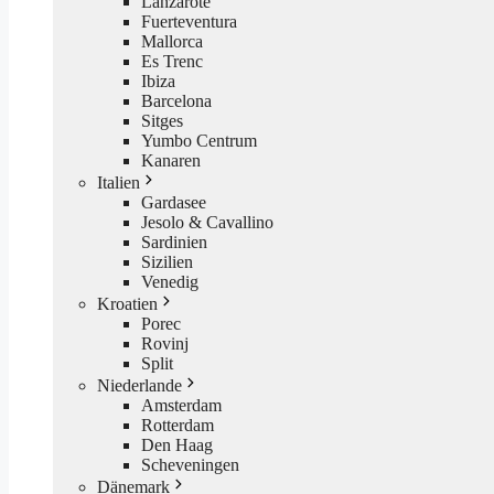
Lanzarote
Fuerteventura
Mallorca
Es Trenc
Ibiza
Barcelona
Sitges
Yumbo Centrum
Kanaren
Italien
Gardasee
Jesolo & Cavallino
Sardinien
Sizilien
Venedig
Kroatien
Porec
Rovinj
Split
Niederlande
Amsterdam
Rotterdam
Den Haag
Scheveningen
Dänemark