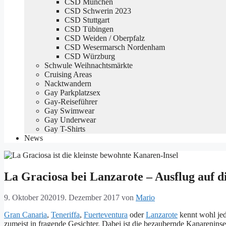
CSD München
CSD Schwerin 2023
CSD Stuttgart
CSD Tübingen
CSD Weiden / Oberpfalz
CSD Wesermarsch Nordenham
CSD Würzburg
Schwule Weihnachtsmärkte
Cruising Areas
Nacktwandern
Gay Parkplatzsex
Gay-Reiseführer
Gay Swimwear
Gay Underwear
Gay T-Shirts
News
La Graciosa bei Lanzarote – Ausflug auf d
9. Oktober 2020
19. Dezember 2017
von
Mario
Gran Canaria
,
Teneriffa
,
Fuerteventura
oder
Lanzarote
kennt wohl jed
zumeist in fragende Gesichter. Dabei ist die bezaubernde Kanareninse