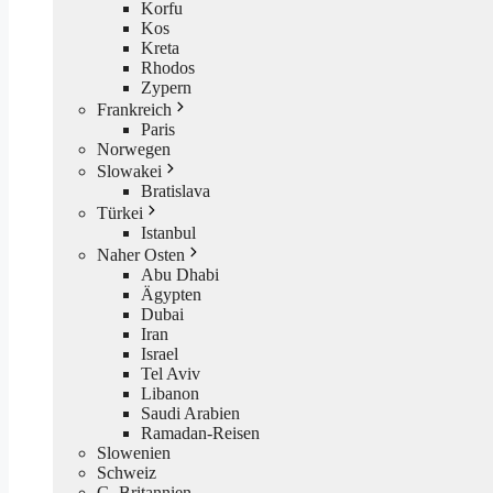
Korfu
Kos
Kreta
Rhodos
Zypern
Frankreich
Paris
Norwegen
Slowakei
Bratislava
Türkei
Istanbul
Naher Osten
Abu Dhabi
Ägypten
Dubai
Iran
Israel
Tel Aviv
Libanon
Saudi Arabien
Ramadan-Reisen
Slowenien
Schweiz
G. Britannien