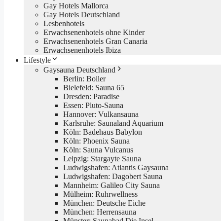
Gay Hotels Mallorca
Gay Hotels Deutschland
Lesbenhotels
Erwachsenenhotels ohne Kinder
Erwachsenenhotels Gran Canaria
Erwachsenenhotels Ibiza
Lifestyle
Gaysauna Deutschland
Berlin: Boiler
Bielefeld: Sauna 65
Dresden: Paradise
Essen: Pluto-Sauna
Hannover: Vulkansauna
Karlsruhe: Saunaland Aquarium
Köln: Badehaus Babylon
Köln: Phoenix Sauna
Köln: Sauna Vulcanus
Leipzig: Stargayte Sauna
Ludwigshafen: Atlantis Gaysauna
Ludwigshafen: Dagobert Sauna
Mannheim: Galileo City Sauna
Mülheim: Ruhrwellness
München: Deutsche Eiche
München: Herrensauna
Münster: Saunabad Die Insel